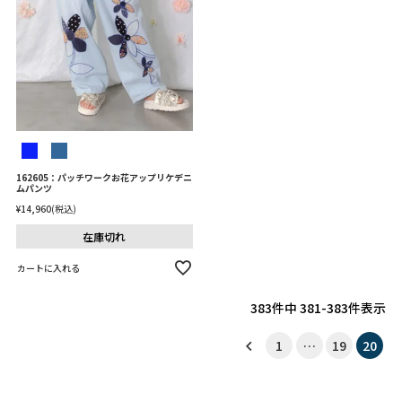
162605：パッチワークお花アップリケデニ
ムパンツ
¥
14,960
税込
在庫切れ
カートに入れる
383
件中
381
-
383
件表示
1
…
19
20