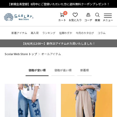
【新規会員登録】8月中にご登録いただいた方に送料無料クーポンプレゼント！
0
カート
お気に入り
コーデ
検索
メニュー
新着アイテム
再入荷
ランキング
在庫わずか
今月のカタログ
コラム
【8/6(木)12:00～】新作23アイテムが入荷いたしました！
Scolar Web Store トップ
オールアイテム
価格が安い順
価格が高い順
新着順