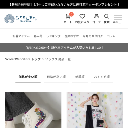
【新規会員登録】8月中にご登録いただいた方に送料無料クーポンプレゼント！
0
カート
お気に入り
コーデ
検索
メニュー
新着アイテム
再入荷
ランキング
在庫わずか
今月のカタログ
コラム
【8/6(木)12:00～】新作23アイテムが入荷いたしました！
Scolar Web Store トップ
ソックス 商品一覧
価格が安い順
価格が高い順
新着順
おすすめ順