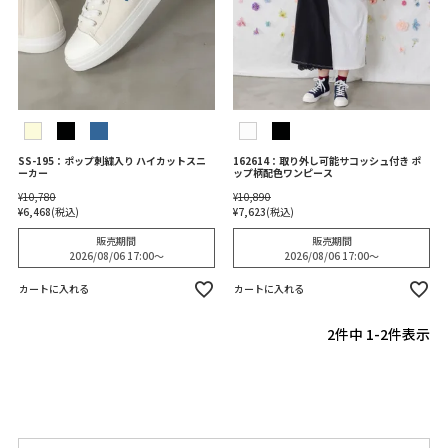
SS-195：ポップ刺繍入り ハイカットスニ
162614：取り外し可能サコッシュ付き ポ
ーカー
ップ柄配色ワンピース
¥
10,780
¥
10,890
¥
6,468
税込
¥
7,623
税込
販売期間
販売期間
2026/08/06 17:00
〜
2026/08/06 17:00
〜
カートに入れる
カートに入れる
2
件中
1
-
2
件表示