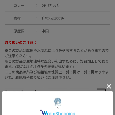
カラー
09（ﾌﾞﾗｯｸ）
素材
ﾎﾟﾘｴｽﾃﾙ100%
原産国
中国
取り扱いのご注意：
※この製品は摩擦や水濡れにより色落ちすることがありますので
ご注意ください。
※この製品は生地独特な風合いを出すために、製品加工してあり
ます。(製品は1点､1点多少表情が違います)
※この商品は糸及び編組織の性質上、引っ掛け・引っ掛かりやす
い為、着脱時や取り扱いにご注意下さい。