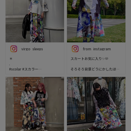
virgo_sleeps
from_instagram
＊
スカートお気に入り✨🫶
.
#scolar #スカラー
そろそろ背景どうにかしたほう
#scolar_ootd #スカラーコーデ
がいいと思う🙄
scolar_netshop
#scolar #スカラーパリティ #ス
カラーコーデ #派手かわ #実は
靴も靴下もスカラーでした💛