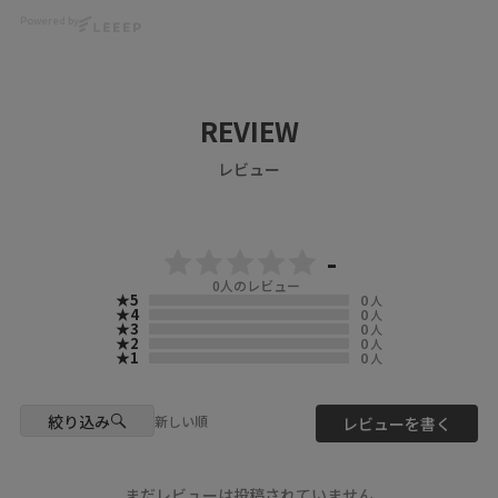
💐マーブル風花蝶刺繍チュール
Powered by
レトロな雰囲気がkawaii🧚‍♀️
レースインナー🦋
デザイナーのこだわりと、好き
561233
💘が
ブルー（25）Blue
ぎゅっと詰まったデニムパンツ
✨✨
（skirt）
REVIEW
ドットや小花柄、レースなど多
🌟ポップらくがき総柄ワッシャ
彩な素材を
ースカート🌈
レビュー
お花型にパッチワークした華や
162606
かなデザイン🌼🌼🌼
オフホワイト（01）Off-white
ぜひチェックしてくださいね🦊
scolar_netshop
🎵
-
#スカラー原宿店
#ScoLar原宿店
0
人のレビュー
▶️ 新作・詳細は公式サイトへ
★5
0
#ScoLar
人
『 ScoLar（ スカラー ）』で検
★4
0
人
#ScoLarParity
★3
0
人
索してね🔍
#スカラー
★2
0
人
★1
0
人
イズスカラー
☆・☆・☆・☆・☆・☆・☆・
スカラーパリティ
☆
ハデカワ
絞り込み
着るアート
新しい順
レビューを書く
- scolarの他の商品はコチラ -
個性的
#scolar_ootd #スカラー
原宿
#scolar #ハデカワ
表参道
まだレビューは投稿されていません