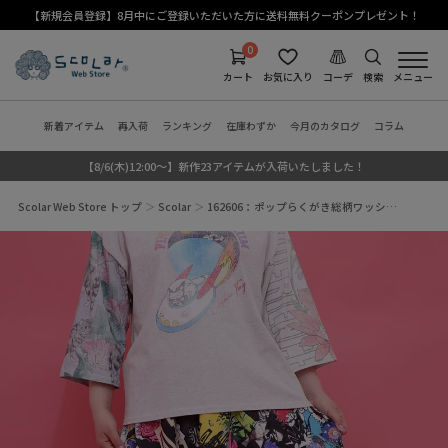
【新規会員登録】8月中にご登録いただいた方に送料無料クーポンプレゼント！
0
カート
お気に入り
コーデ
検索
メニュー
新着アイテム
再入荷
ランキング
在庫わずか
今月のカタログ
コラム
【8/6(木)12:00～】新作23アイテムが入荷いたしました！
Scolar Web Store トップ
Scolar
162606：ポップらくがき総柄ワッシ…