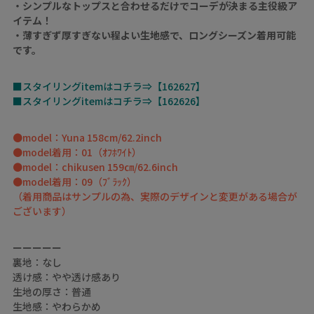
・シンプルなトップスと合わせるだけでコーデが決まる主役級ア
イテム！
・薄すぎず厚すぎない程よい生地感で、ロングシーズン着用可能
です。
■スタイリングitemはコチラ⇒【162627】
■スタイリングitemはコチラ⇒【162626】
●model：Yuna 158cm/62.2inch
●model着用：01（ｵﾌﾎﾜｲﾄ）
●model：chikusen 159㎝/62.6inch
●model着用：09（ﾌﾞﾗｯｸ）
（着用商品はサンプルの為、実際のデザインと変更がある場合が
ございます）
ーーーーー
裏地：なし
透け感：やや透け感あり
生地の厚さ：普通
生地感：やわらかめ