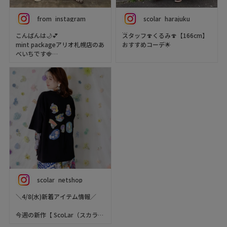
from_instagram
scolar_harajuku
こんばんは🌙💕
スタッフ🍄くるみ🍄【166cm】
mint packageアリオ札幌店のあ
おすすめコーデ🌟
べいちです🍓
本日発売の😍ポップらくがき総
本日はScoLarより新作が入荷し
柄ワッシャースカート🌼に心躍
ましたのでご紹介いたします🌟
ってスカートを主役に🍀
ポップなデザインがとても可愛
イズのレースベストで華やかと
いく主役になる１枚です‼️
落ち着きをプラス✨風でふわっ
と広がるスカートでるんるん気
スタッフ身長
分でお出かけに行ける予感しか
あべ→158cm
しません🌈🫧
いっちゃん→158cm
着用アイテム
ScoLarナンバリングアートスカ
ート→(税込)¥9.790
（vest）
scolar_netshop
🎀リボンレース付き蝶リボンベ
#mintpackageアリオ札幌店
スト🦋
＼4/8(水)新着アイテム情報／
#アリオ札幌
562213
#scolar
ブラック（09）Black
今週の新作【 ScoLar（スカラ
#scolarコーデ
ー） 】をご紹介( ◜▿◝ )💕
#札幌セレクトショップ
（tulle long sleeve top）