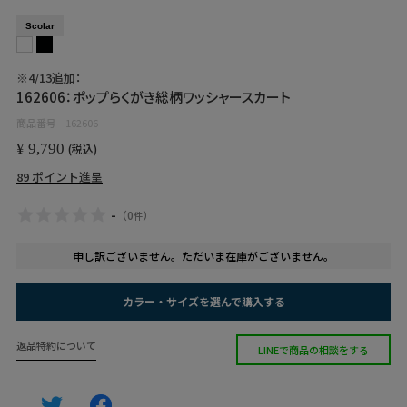
Scolar
※4/13追加：
162606：ポップらくがき総柄ワッシャースカート
商品番号
162606
¥
9,790
税込
89
ポイント進呈
-
（
0
）
件
申し訳ございません。ただいま在庫がございません。
カラー・サイズを選んで購入する
返品特約について
LINEで商品の相談をする