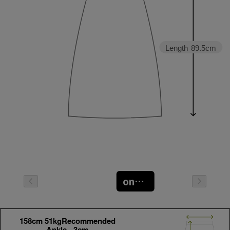
Length
89.5cm
oneサイズ
158cm 51kgRecommended
Ankle -3cm