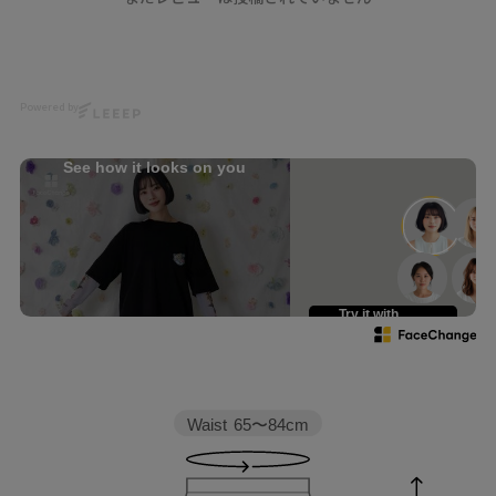
harajuku
model
japan
@__marleeyuna__
kawaii
@nonu3911
春コーデ
柄スカート
Photo
Powered by
@k0_le
Hair
See how it looks on you
@nanairo0420
☆・☆・☆・☆・☆・☆・☆・
☆
Try it with
your own face
Waist
65〜84cm