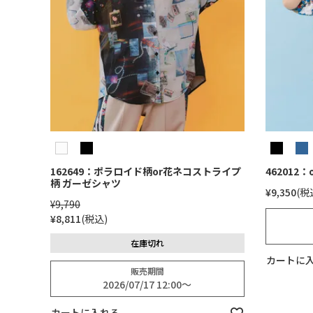
162649：ポラロイド柄or花ネコストライプ
462012
柄 ガーゼシャツ
¥
9,350
税
¥
9,790
¥
8,811
税込
在庫切れ
カートに
販売期間
2026/07/17 12:00
〜
カートに入れる