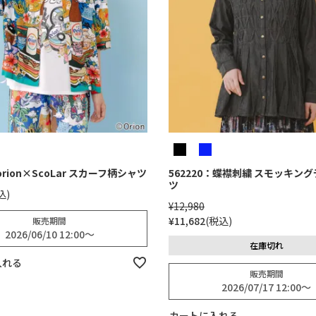
：orion×ScoLar スカーフ柄シャツ
562220：蝶襟刺繍 スモッキン
ツ
込
¥
12,980
¥
11,682
税込
販売期間
2026/06/10 12:00
〜
在庫切れ
入れる
販売期間
2026/07/17 12:00
〜
カートに入れる