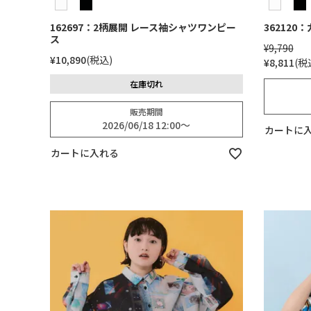
162697：2柄展開 レース袖シャツワンピー
36212
ス
¥
9,790
¥
10,890
税込
¥
8,811
税
在庫切れ
販売期間
2026/06/18 12:00
〜
カートに
カートに入れる