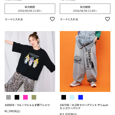
販売期間
販売期間
2026/08/06 12:00
〜
2026/08/06 12:00
〜
カートに入れる
カートに入れる
163634：フルーツにゃんず柄 Tシャツ
162743：ロゴ半ラバープリント デニムor
ヒッコリーパンツ
¥
5,390
税込
¥
13,970
税込