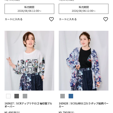
販売期間
販売期間
2026/08/06 12:00
〜
2026/08/06 12:00
〜
カートに入れる
カートに入れる
163627：SCRアップリケロゴ 袖切替プル
163628：SCOLARロゴ入りポップ総柄パー
オーバー
カー
¥
6,490
税込
¥
9,790
税込