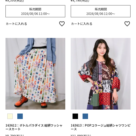
¥
9,350
税込
¥
9,790
税込
販売期間
販売期間
2026/08/06 12:00
〜
2026/08/06 12:00
〜
カートに入れる
カートに入れる
163612：ボトルパラダイス 総柄ワッシャ
163613：POPコラージュ総柄シャツワンピ
ースカート
ース
¥
9,790
税込
¥
11,990
税込