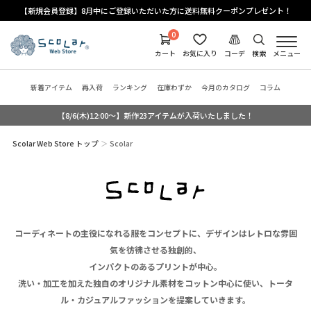
【新規会員登録】8月中にご登録いただいた方に送料無料クーポンプレゼント！
0
カート
お気に入り
コーデ
検索
メニュー
新着アイテム
再入荷
ランキング
在庫わずか
今月のカタログ
コラム
【8/6(木)12:00～】新作23アイテムが入荷いたしました！
Scolar Web Store トップ
Scolar
コーディネートの主役になれる服をコンセプトに、デザインはレトロな雰囲
気を彷彿させる独創的、
インパクトのあるプリントが中心。
洗い・加工を加えた独自のオリジナル素材をコットン中心に使い、トータ
ル・カジュアルファッションを提案していきます。