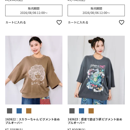
販売期間
販売期間
2026/08/06 12:00
〜
2026/08/06 12:00
〜
カートに入れる
カートに入れる
163622：スカラーちゃん ピグメント染め
163623：惑星で遊ぼう柄 ピグメント染め
プルオーバー
プルオーバー
¥
7,150
税込
¥
7,920
税込