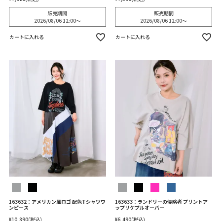
販売期間
販売期間
2026/08/06 12:00
〜
2026/08/06 12:00
〜
カートに入れる
カートに入れる
163632：アメリカン風ロゴ 配色Tシャツワ
163633：ランドリーの侵略者 プリントア
ンピース
ップリケプルオーバー
¥
10,890
税込
¥
6,490
税込