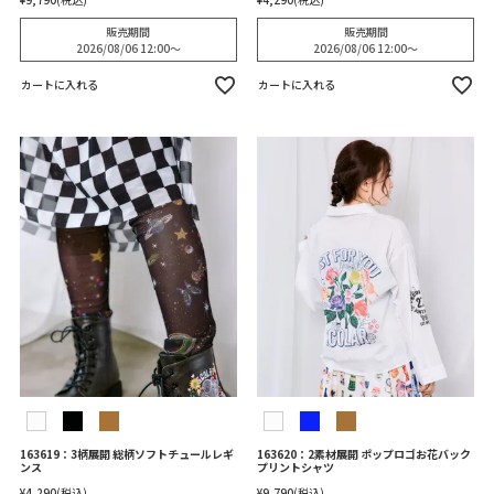
販売期間
販売期間
2026/08/06 12:00
〜
2026/08/06 12:00
〜
カートに入れる
カートに入れる
163619：3柄展開 総柄ソフトチュールレギ
163620：2素材展開 ポップロゴお花バック
ンス
プリントシャツ
¥
4,290
税込
¥
9,790
税込