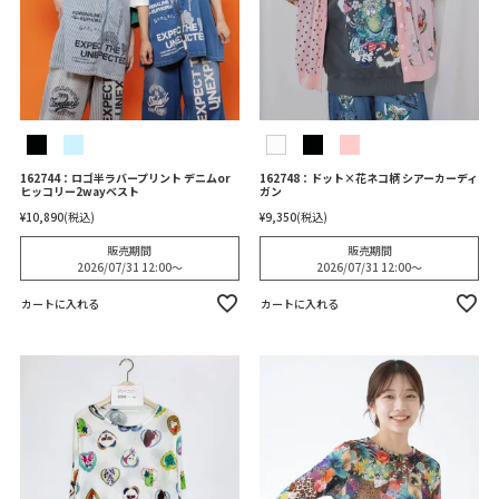
162744：ロゴ半ラバープリント デニムor
162748：ドット×花ネコ柄 シアーカーディ
ヒッコリー2wayベスト
ガン
¥
10,890
税込
¥
9,350
税込
販売期間
販売期間
2026/07/31 12:00
〜
2026/07/31 12:00
〜
カートに入れる
カートに入れる