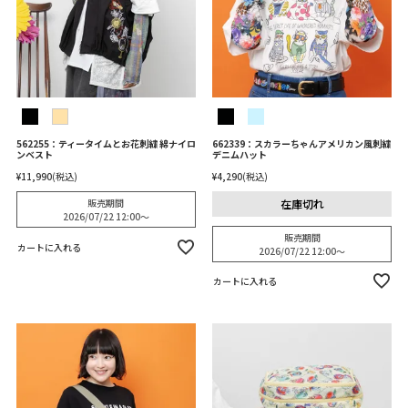
562255：ティータイムとお花刺繍 綿ナイロ
662339：スカラーちゃんアメリカン風刺繍
ンベスト
デニムハット
¥
11,990
税込
¥
4,290
税込
在庫切れ
販売期間
2026/07/22 12:00
〜
販売期間
カートに入れる
2026/07/22 12:00
〜
カートに入れる