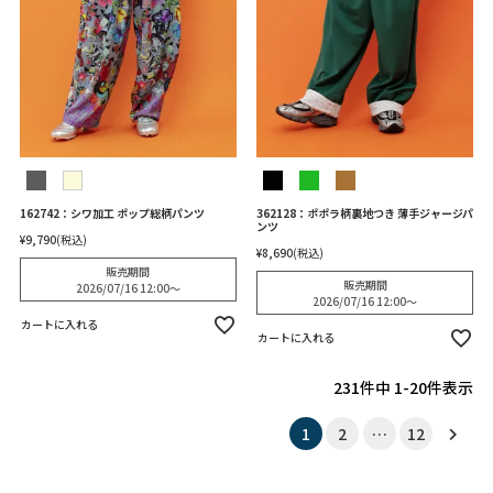
162742：シワ加工 ポップ総柄パンツ
362128：ポポラ柄裏地つき 薄手ジャージパ
ンツ
¥
9,790
税込
¥
8,690
税込
販売期間
販売期間
2026/07/16 12:00
〜
2026/07/16 12:00
〜
カートに入れる
カートに入れる
231
件中
1
-
20
件表示
1
2
…
12