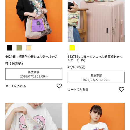
662445：柄配色 巾着ショルダーバッグ
662739：フルーツアニマル柄 圧縮トラベ
ルポーチ（S）
¥
5,940
税込
¥
2,970
税込
販売期間
販売期間
2026/07/22 12:00
〜
2026/07/22 12:00
〜
カートに入れる
カートに入れる