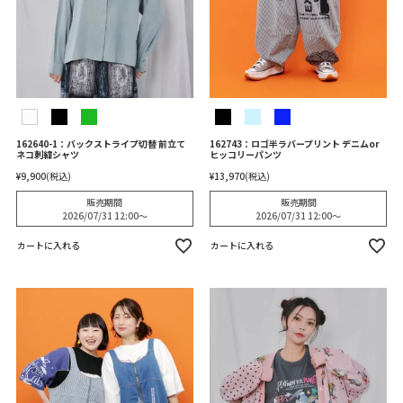
162640-1：バックストライプ切替 前立て
162743：ロゴ半ラバープリント デニムor
ネコ刺繍シャツ
ヒッコリーパンツ
¥
9,900
税込
¥
13,970
税込
販売期間
販売期間
2026/07/31 12:00
〜
2026/07/31 12:00
〜
カートに入れる
カートに入れる