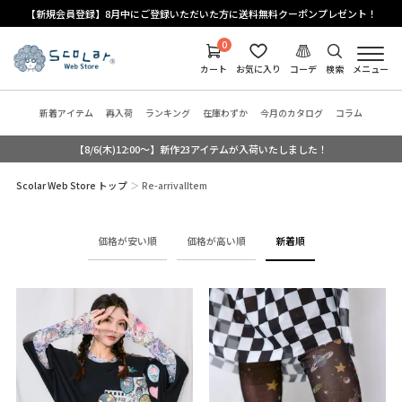
【新規会員登録】8月中にご登録いただいた方に送料無料クーポンプレゼント！
0
カート
お気に入り
コーデ
検索
メニュー
新着アイテム
再入荷
ランキング
在庫わずか
今月のカタログ
コラム
【8/6(木)12:00～】新作23アイテムが入荷いたしました！
Scolar Web Store トップ
Re-arrivalItem
価格が安い順
価格が高い順
新着順