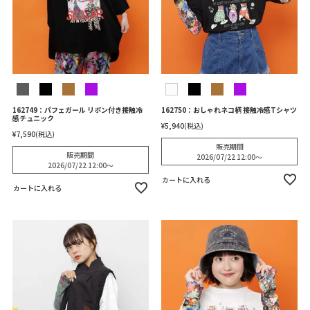
162749：パフェガール リボン付き接触冷
162750：おしゃれネコ柄 接触冷感Tシャツ
感チュニック
¥
5,940
税込
¥
7,590
税込
販売期間
販売期間
2026/07/22 12:00
〜
2026/07/22 12:00
〜
カートに入れる
カートに入れる