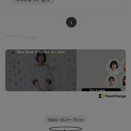
1
Powered by
See how it looks on you
Try it with
your own face
Waist
66.4〜75cm