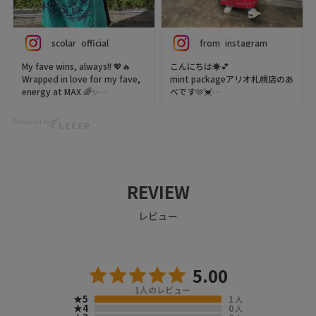
⁡hapihapi_nail さん作のネイルは
レインボーフレンチ🌈⁡
着用アイテム
⁡シンプルながら派手さは忘れず
scolar_official
from_instagram
笑⁡
山からクマ大根Tシャツ
品番: 361119
My fave wins, always!! 💖🔥
こんにちは☀💕
⁡usaco33 さんに貰った⁡
カラー: オフホワイト（01）Off-
Wrapped in love for my fave,
mint packageアリオ札幌店のあ
⁡大好きなカエルリングもかわゆ
white
energy at MAX 🌈✨
べです🫶💓
🐸⁡
Tシャツ（T-shirt）
With skirts and bags in our
fave colors 💚❤️💙, let’s slay
本日はScoLarより新作が入荷し
⁡全身好みに包まれて幸せ過ぎ💞⁡
ネコパン刺繍ひげチェックorデ
Powered by
every live show and event
たのでスカートをご紹介いたし
ニムシャツ
with our fan-life styling 🏆💖
ます👏✨️
⁡⁡⁡@⁡⁡⁡⁡⁡⁡⁡⁡⁡⁡⁡⁡⁡⁡⁡⁡⁡⁡⁡⁡⁡⁡⁡⁡⁡⁡scolar_netshop
品番: 362105
Show me your “all-out-for-
#scolar_ootd
カラー: アイボリー（05）Ivory
my-fave” outfits 👀✨
大きなスカラーちゃんがポイン
#scolar ⁡⁡
襟付きシャツ（casual shirt）
🩷❤️🧡💛💚🩵💙💜🖤🩶🤍🤎
ト‼️
⁡#ハウステンボス⁡
REVIEW
チェックとジャージ生地を合わ
⁡#レインボーフレンチ ⁡
🍭We ship worldwide! Visit our
せたデザインでとても可愛いで
⁡#派手かわ
チェック×ジャージレイヤード
レビュー
webstore!
す✨
風スカート
https://www.scolar.jp/
品番: 162615
scolar_netshop
ぜひ店頭にてご覧ください🫶
カラー: レッド（15）Red
スカート（skirt）
推ししか勝たんっっ！！💖🔥
スタッフ身長→158cm
5.00
全力で愛をまとって、気分は最
1
人のレビュー
高潮🌈✨
ScoLar異素材MIXチェックスカ
★5
1
scolar_netshop
人
推しカラー💚❤️💙のスカートと
ート→(税込)¥10.890
★4
0
人
#スカラー原宿店