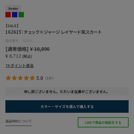
Scolar
【SALE】
162615：チェック×ジャージ レイヤード風スカート
商品番号
162615
[通常価格]
¥
10,890
¥
8,712
税込
79
ポイント進呈
5.0
（
1
）
件
申し訳ございません。ただいま在庫がございません。
カラー・サイズを選んで購入する
返品特約について
LINEで商品の相談をする