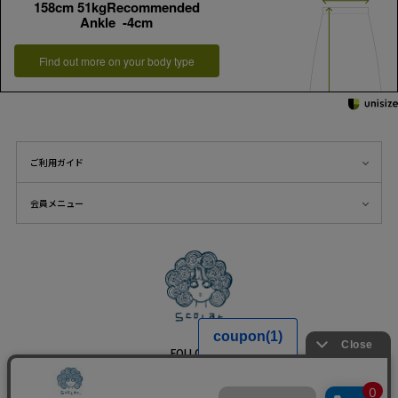
158cm 51kgRecommended
Ankle -4cm
Find out more on your body type
ご利用ガイド
会員メニュー
FOLLOW US