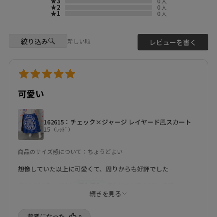
★3
0
人
バッグでライブもイベントも、
#ScoLar原宿店
★2
0
人
推し活スタイリングで優勝しよ
☆4/20(月)〜4/26(日)アリオ店
★1
0
人
#ScoLar
っ🏆💖
限定☆
#iS ScoLar
あなたの“推し全開コーデ”見せ
8Laboスリムサルエルデニムパ
#ScoLarParity
てねっ👀✨
ンツが10%OFF✨️
絞り込み
スカラー
新しい順
レビューを書く
🩷❤️🧡💛💚🩵💙💜🖤🩶🤍🤎
ご来店お待ちしております‼️
スカラーパリティ
ハデカワ
Location & Access
#mintpackageアリオ札幌店
着るアート
scolar_harajuku
#アリオ札幌
個性的
6-9-13 Jingumae, Shibuya-ku,
#scolar
原宿
Tokyo
#scolarコーデ
可愛い
表参道
About 9 minutes walk from
#札幌セレクトショップ
harajuku
Harajuku Station About 3
japan
minutes walk from Meiji-
kawaii
162615：チェック×ジャージ レイヤード風スカート
Jingumae
春コーデ
15（ﾚｯﾄﾞ）
Station
#ScoLar #tokyo
商品のサイズ感について：ちょうどよい
#Japanfashion #kawaii
#harajuku
想像していた以上に可愛くて、周りからも好評でした
まいまいみーまい
購入済み
身長について：161～165㎝
5/28/2026
続きを見る
参考になった️
0