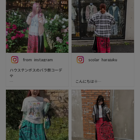
from_instagram
scolar_harajuku
ハウステンボスのバラ祭コーデ
🌹⁡⁡
こんにちは🌞
⁡scolar.fukuoka さんで先日購入
スタッフまゆ🦐のおすすめコー
した一式❤⁡
デです✨
⁡カジュアルだけど、ちゃんと
【152㎝】🐈‍⬛
scolarしてて⁡
⁡めちゃくちゃ可愛い✨⁡
チェック柄を中心にポップな色
で元気いっぱい😆🕺
⁡fourplace_fukuoka さんにて
Tシャツ👕はファスナーの開け
ピンクヘアカラー💗⁡⁡好み過ぎて
閉めで形が自由自在✨遊び心🎀
🥰
もある楽しいコーデの完成🌟🌟
🌟