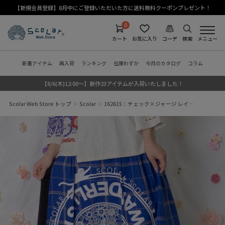
【新規会員登録】8月中にご登録いただいた方に送料無料クーポンプレゼント！
0
カート
お気に入り
コーデ
検索
メニュー
新着アイテム
再入荷
ランキング
在庫わずか
今月のカタログ
コラム
【8/6(木)12:00～】新作23アイテムが入荷いたしました！
Scolar Web Store トップ
Scolar
162615：チェック×ジャージ レイ…