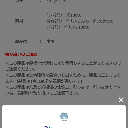
カラー
38（ｸﾞﾘｰﾝ）
ﾁｪｯｸ部分：綿100%
素材
無地部分：ﾎﾟﾘｴｽﾃﾙ95%・ﾎﾟﾘｳﾚﾀﾝ5%
ﾗｲﾝ部分：ﾎﾟﾘｴｽﾃﾙ100%
原産国
中国
取り扱いのご注意：
※この製品は摩擦や水濡れにより色落ちすることがありますので
ご注意ください。
※この製品は生地独特な風合いを出すために、製品加工してあり
ます。(製品は1点､1点多少表情が違います)
※この商品は糸及び編組織の性質上、引っ掛け・引っ掛かりやす
い為、着脱時や取り扱いにご注意下さい。