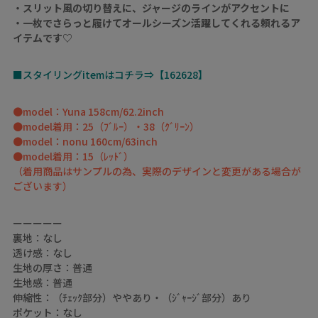
・スリット風の切り替えに、ジャージのラインがアクセントに
・一枚でさらっと履けてオールシーズン活躍してくれる頼れるア
イテムです♡
■スタイリングitemはコチラ⇒【162628】
●model：Yuna 158cm/62.2inch
●model着用：25（ﾌﾞﾙｰ）・38（ｸﾞﾘｰﾝ）
●model：nonu 160cm/63inch
●model着用：15（ﾚｯﾄﾞ）
（着用商品はサンプルの為、実際のデザインと変更がある場合が
ございます）
ーーーーー
裏地：なし
透け感：なし
生地の厚さ：普通
生地感：普通
伸縮性：（ﾁｪｯｸ部分）ややあり・（ｼﾞｬｰｼﾞ部分）あり
ポケット：なし