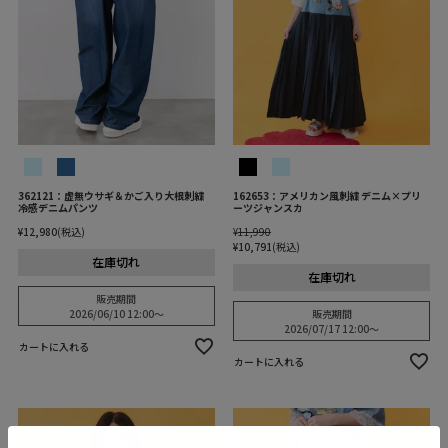
362121：虚無ウサギ＆かご入り大根刺繍
162653：アメリカン風刺繍 デニム×プリ
冷感デニムパンツ
ーツジャンスカ
¥
12,980
税込
¥
11,990
¥
10,791
税込
在庫切れ
在庫切れ
販売期間
2026/06/10 12:00
〜
販売期間
2026/07/17 12:00
〜
カートに入れる
カートに入れる