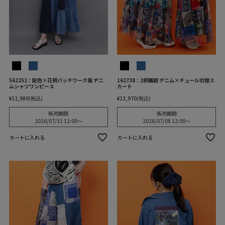
562252：配色×花柄パッチワーク風 デニ
162738：2柄展開 デニム×チュール切替ス
ムシャツワンピース
カート
¥
12,980
税込
¥
13,970
税込
販売期間
販売期間
2026/07/31 12:00
〜
2026/07/08 12:00
〜
カートに入れる
カートに入れる