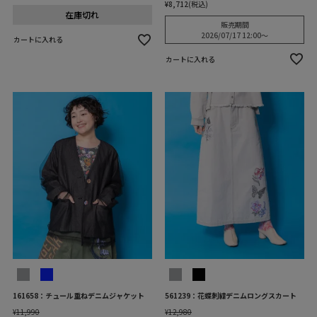
¥
8,712
税込
在庫切れ
販売期間
2026/07/17 12:00
〜
カートに入れる
カートに入れる
161658：チュール重ねデニムジャケット
561239：花蝶刺繍デニムロングスカート
¥
11,990
¥
12,980