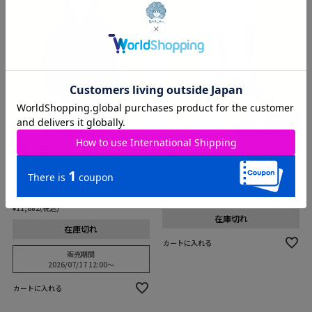
562220：蝶襟刺繍 スモッキングデニムシ
162646：サイドライン入り ジャージ×デ
ャツ
ニムパンツ
¥
12,980
¥
13,970
税込
¥
11,682
税込
在庫切れ
在庫切れ
カートに入れる
販売期間
2026/07/17 12:00
〜
カートに入れる