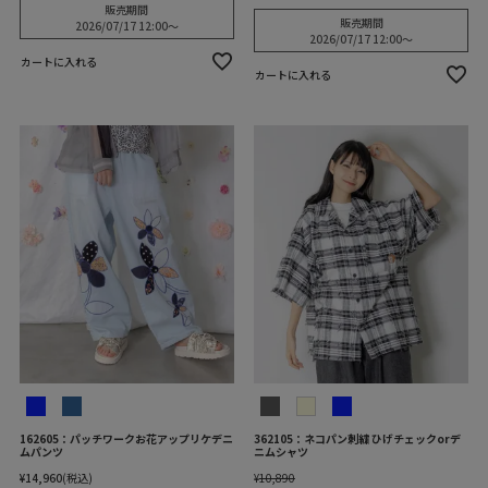
販売期間
販売期間
2026/07/17 12:00
〜
2026/07/17 12:00
〜
カートに入れる
カートに入れる
162605：パッチワークお花アップリケデニ
362105：ネコパン刺繍 ひげチェックorデ
ムパンツ
ニムシャツ
¥
14,960
税込
¥
10,890