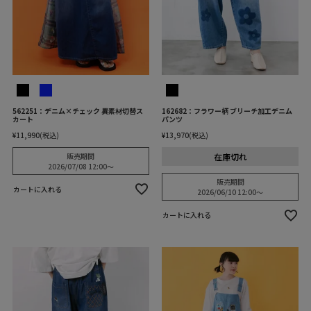
562251：デニム×チェック 異素材切替ス
162682：フラワー柄 ブリーチ加工デニム
カート
パンツ
¥
11,990
税込
¥
13,970
税込
在庫切れ
販売期間
2026/07/08 12:00
〜
販売期間
カートに入れる
2026/06/10 12:00
〜
カートに入れる