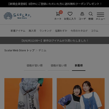
【新規会員登録】8月中にご登録いただいた方に送料無料クーポンプレゼント！
0
カート
お気に入り
コーデ
検索
メニュー
新着アイテム
再入荷
ランキング
在庫わずか
今月のカタログ
コラム
【8/6(木)12:00～】新作23アイテムが入荷いたしました！
Scolar Web Store トップ
デニム
価格が安い順
価格が高い順
新着順