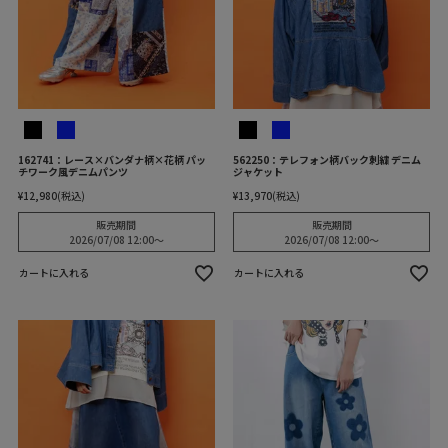
162741：レース×バンダナ柄×花柄 パッ
562250：テレフォン柄バック刺繍 デニム
チワーク風デニムパンツ
ジャケット
¥
12,980
税込
¥
13,970
税込
販売期間
販売期間
2026/07/08 12:00
〜
2026/07/08 12:00
〜
カートに入れる
カートに入れる