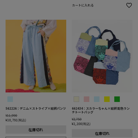
カートに入れる
562226：デニム×ストライプ×総柄パンツ
662434：スカラーちゃん×総柄 配色ラン
チトートバッグ
¥
11,990
¥
2,750
¥
10,791
税込
¥
2,200
税込
在庫切れ
在庫切れ