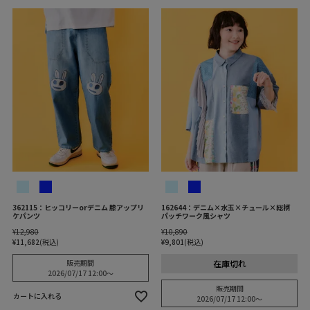
362115：ヒッコリーorデニム 膝アップリ
162644：デニム×水玉×チュール×総柄
ケパンツ
パッチワーク風シャツ
¥
12,980
¥
10,890
¥
11,682
税込
¥
9,801
税込
在庫切れ
販売期間
2026/07/17 12:00
〜
販売期間
カートに入れる
2026/07/17 12:00
〜