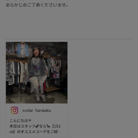
あらかじめご了承くださいませ。
scolar_harajuku
こんにちは☔️
本日はスタッフ🦖なら🦕【152
㎝】のオススメコーデをご紹介
します🌸☘️