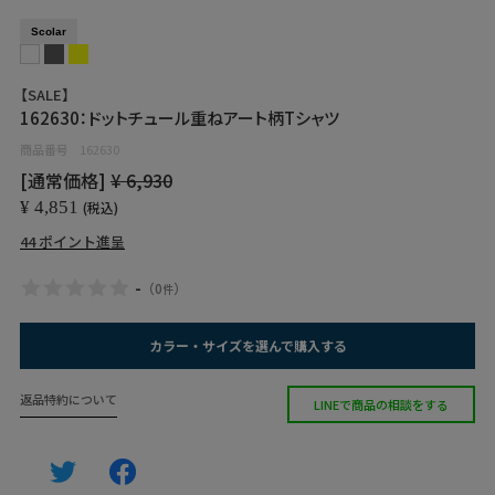
Scolar
【SALE】
162630：ドットチュール重ねアート柄Tシャツ
商品番号
162630
[通常価格]
¥
6,930
¥
4,851
税込
44
ポイント進呈
-
（
0
）
件
カラー・サイズを選んで購入する
返品特約について
LINEで商品の相談をする