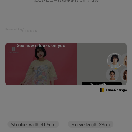
まだレビューは投稿されていません
white
パンツ（pants）
scolar_netshop
#スカラー原宿店
Powered by
#ScoLar原宿店
#ScoLar
#iS ScoLar
See how it looks on you
#ScoLarParity
スカラー
スカラーパリティ
ハデカワ
着るアート
個性的
原宿
表参道
Try it with
your own face
harajuku
japan
kawaii
春コーデ
半袖ジャケット
刺繍
レース
Sleeve length
29cm
Shoulder width
41.5cm