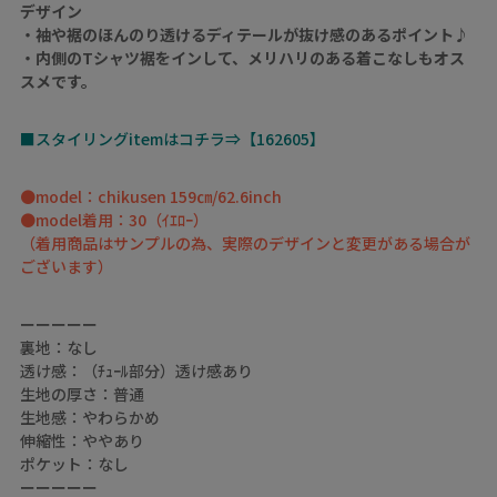
デザイン
・袖や裾のほんのり透けるディテールが抜け感のあるポイント♪
・内側のTシャツ裾をインして、メリハリのある着こなしもオス
スメです。
■スタイリングitemはコチラ⇒【162605】
●model：chikusen 159㎝/62.6inch
●model着用：30（ｲｴﾛｰ）
（着用商品はサンプルの為、実際のデザインと変更がある場合が
ございます）
ーーーーー
裏地：なし
透け感：（ﾁｭｰﾙ部分）透け感あり
生地の厚さ：普通
生地感：やわらかめ
伸縮性：ややあり
ポケット：なし
ーーーーー