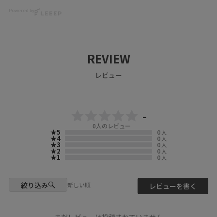
Powered by
お花の刺繍が可愛いベストとパ
ンツを合わせて、雨でも楽しい
気分になれるウキウキな春コー
デに🌷🎶
REVIEW
着用アイテム
レビュー
花ネコ刺繍入り半袖ジャケット
品番: 162607
カラー: チャコールグレー
（04）charcoal gray
ジャケット（jacket）
-
0
人のレビュー
ドットチュール重ね花ネコ柄T
★5
0
人
シャツ
★4
0
人
★3
0
人
品番: 161644
★2
0
人
カラー: オフホワイト（01）Off-
★1
0
人
white
Tシャツ（T-shirt）
絞り込み
新しい順
レビューを書く
花刺繍×コットンレース×シア
ー 異素材パンツ
品番: 162602
カラー: オフホワイト（01）Off-