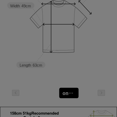
Width
49cm
Length
63cm
oneサイズ
158cm 51kgRecommended