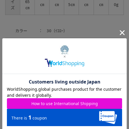
イ
65
㎝
㎝
5㎝
㎝
㎝
0g
ズ
㎝
カラー
30（ｲｴﾛｰ）
本体：綿100%
素材
ﾘﾌﾞ：綿60%・ﾎﾟﾘｴｽﾃﾙ40%
ﾁｭｰﾙ部分：ﾎﾟﾘｴｽﾃﾙ100%
原産国
中国
取り扱いのご注意：
※この製品は摩擦や水濡れにより色落ちすることがありますので
ご注意ください。
※この製品は生地独特な風合いを出すために、製品加工してあり
ます。(製品は1点､1点多少表情が違います)
※この商品は糸及び編組織の性質上、引っ掛け・引っ掛かりやす
い為、着脱時や取り扱いにご注意下さい。