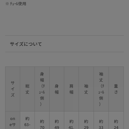
※ ﾁｭｰﾙ使用
サイズについて
身
袖
幅
丈
サ
総
（ﾁ
身
肩
袖
（ﾁ
重
イ
丈
ｭｰﾙ
幅
幅
丈
ｭｰﾙ
さ
ズ
側
側
）
）
on
約
約
約
約
約
約
約
eサ
63-
70
49
41.
29
33
24