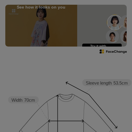
See how it looks on you
Try it with
your own face
Sleeve length
53.5cm
Width
70cm