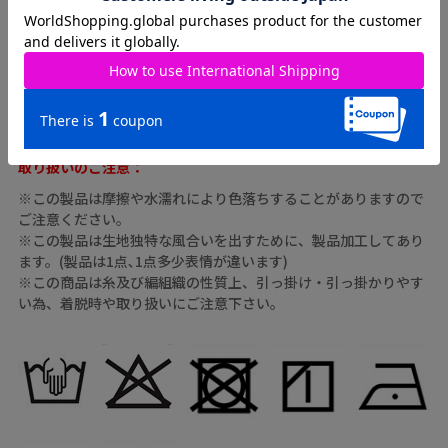
本体：綿100%
素材
後身部分：ﾎﾟﾘｴｽﾃﾙ100%
ﾚｰｽ部分：ﾅｲﾛﾝ100%
原産国
中国
取り扱いのご注意：
※この製品は摩擦や水濡れにより色落ちすることがありますので
ご注意ください。
※この製品は生地独特な風合いを出すために、製品加工してあり
ます。(製品は1点､1点多少表情が違います)
※この商品は糸及び編組織の性質上、引っ掛け・引っ掛かりやす
い為、着脱時や取り扱いにご注意下さい。