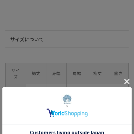
サイズについて
サイ
総丈
身幅
肩幅
裄丈
重さ
ズ
one
約
約
約70
約
サイ
75.5
約-㎝
53.5
㎝
180g
ズ
㎝
㎝
カラー
09（ﾌﾞﾗｯｸ）