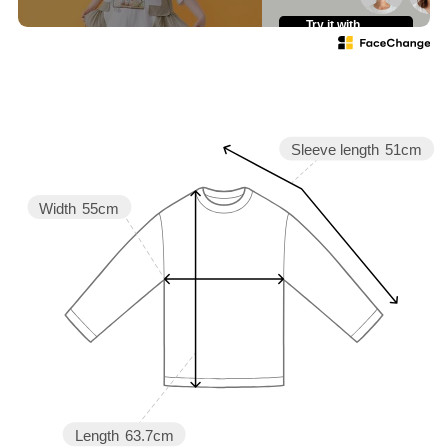
Try it with
your own face
Sleeve length
51cm
Width
55cm
Length
63.7cm