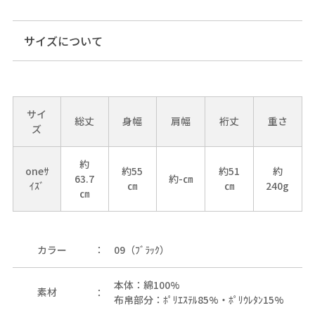
サイズについて
サイ
総丈
身幅
肩幅
裄丈
重さ
ズ
約
oneｻ
約55
約51
約
63.7
約-㎝
ｲｽﾞ
㎝
㎝
240g
㎝
カラー
09（ﾌﾞﾗｯｸ）
本体：綿100%
素材
布帛部分：ﾎﾟﾘｴｽﾃﾙ85%・ﾎﾟﾘｳﾚﾀﾝ15%