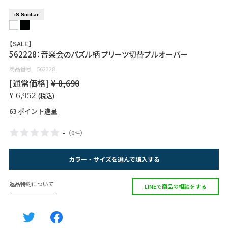
iS ScoLar
【SALE】
562228：音楽会のパズル柄 プリーツ切替プルオーバー
商品番号
562228
[通常価格]
¥
8,690
¥
6,952
税込
63
ポイント進呈
-
（
0
）
件
カラー・サイズを選んで購入する
返品特約について
LINEで商品の相談をする