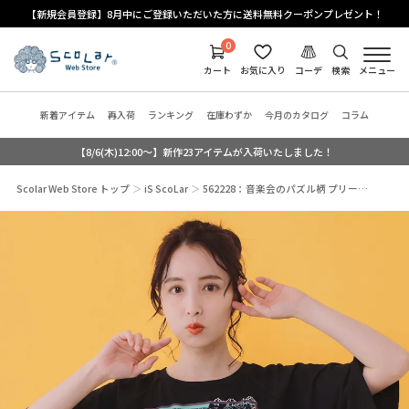
【新規会員登録】8月中にご登録いただいた方に送料無料クーポンプレゼント！
0
カート
お気に入り
コーデ
検索
メニュー
新着アイテム
再入荷
ランキング
在庫わずか
今月のカタログ
コラム
【8/6(木)12:00～】新作23アイテムが入荷いたしました！
Scolar Web Store トップ
iS ScoLar
562228：音楽会のパズル柄 プリー…