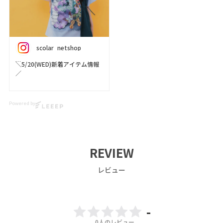
scolar_netshop
＼5/20(WED)新着アイテム情報
／
今週の新作【 iS ScoLar（イズス
カラー） 】をご紹介 ･֊･✨
Powered by
華やかなフラワープリントが美
しい、ワイドな身幅の上品シャ
ツが出来ました🌼🌼🌼
肩の両サイドに切り替えたスト
REVIEW
ライプ生地がコーデのアクセン
トに💘
レビュー
ぜひチェックしてくださいね🦊
🎵
▶️ 新作・詳細は公式サイトへ
-
『 ScoLar（ スカラー ）』で検
0
人のレビュー