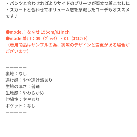
・パンツと合わせればよりサイドのプリーツが際立つ着こなしに
・スカートと合わせてボリューム感を意識したコーデもオススメ
です♪
●model：ななせ 155cm/61inch
●model着用：09（ﾌﾞﾗｯｸ）・01（ｵﾌﾎﾜｲﾄ）
（着用商品はサンプルの為、実際のデザインと変更がある場合が
ございます）
ーーーーー
裏地：なし
透け感：やや透け感あり
生地の厚さ：普通
生地感：やわらかめ
伸縮性：ややあり
ポケット：なし
ーーーーー