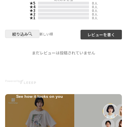
索してね🔍
★5
0
人
★4
0
人
★3
0
人
☆・☆・☆・☆・☆・☆・☆・
★2
0
人
☆
★1
0
人
- scolarの他の商品はコチラ -
#scolar_ootd #スカラー
絞り込み
新しい順
レビューを書く
#scolar #ハデカワ
model
@lilyrose0330
まだレビューは投稿されていません
Photo
@kazuhisataniguchi_309
Hair
Powered by
@nanairo0420
☆・☆・☆・☆・☆・☆・☆・
See how it looks on you
☆