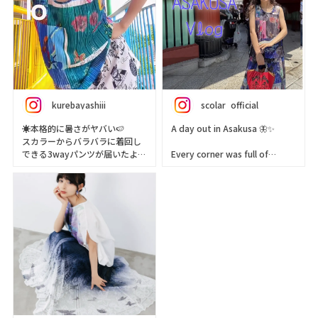
kurebayashiii
scolar_official
☀️本格的に暑さがヤバい🍉
A day out in Asakusa 🦋✨
スカラーからバラバラに着回し
できる3wayパンツが届いたよ💕
Every corner was full of
巻きスカートが優秀すぎて、白
excitement,
のパンツ気兼ねなく履けちゃう
with delicious food and
👖
beautiful scenery 📸💕
ラフに着れるかわいい個性派ブ
I captured so many wonderful
ランド
photos and had an amazing
▷ scolar_netshop
day♪
#PR #スカラー #scalor
Today’s outfit was picked up
#scalor_ootd
at the ScoLar Harajuku Store
✨
Going out in a favorite outfit