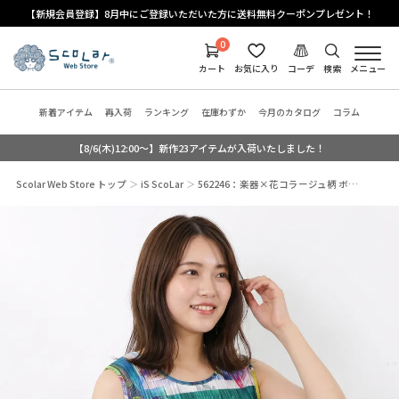
【新規会員登録】8月中にご登録いただいた方に送料無料クーポンプレゼント！
0
カート
お気に入り
コーデ
検索
メニュー
新着アイテム
再入荷
ランキング
在庫わずか
今月のカタログ
コラム
【8/6(木)12:00～】新作23アイテムが入荷いたしました！
Scolar Web Store トップ
iS ScoLar
562246：楽器×花コラージュ柄 ボ…