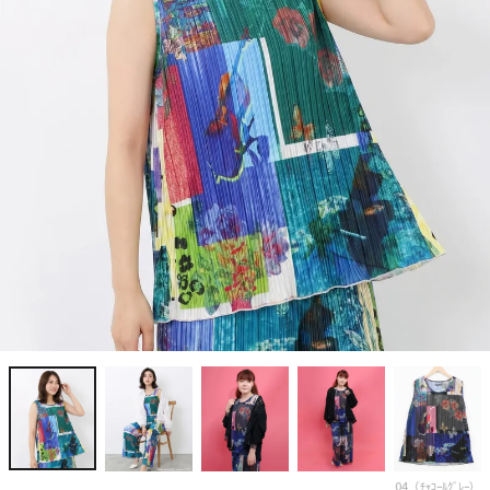
04（ﾁｬｺｰﾙｸﾞﾚｰ）