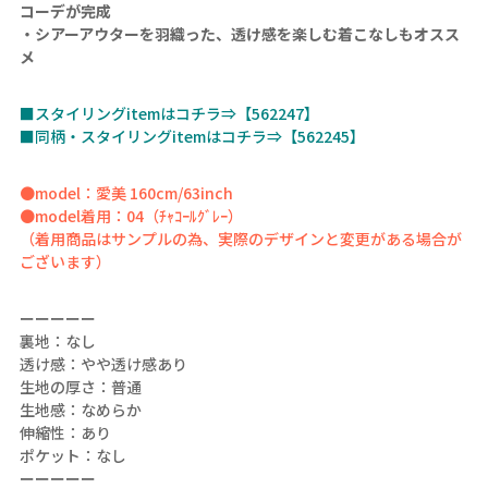
コーデが完成
・シアーアウターを羽織った、透け感を楽しむ着こなしもオスス
メ
■スタイリングitemはコチラ⇒【562247】
■同柄・スタイリングitemはコチラ⇒【562245】
●model：愛美 160cm/63inch
●model着用：04（ﾁｬｺｰﾙｸﾞﾚｰ）
（着用商品はサンプルの為、実際のデザインと変更がある場合が
ございます）
ーーーーー
裏地：なし
透け感：やや透け感あり
生地の厚さ：普通
生地感：なめらか
伸縮性：あり
ポケット：なし
ーーーーー