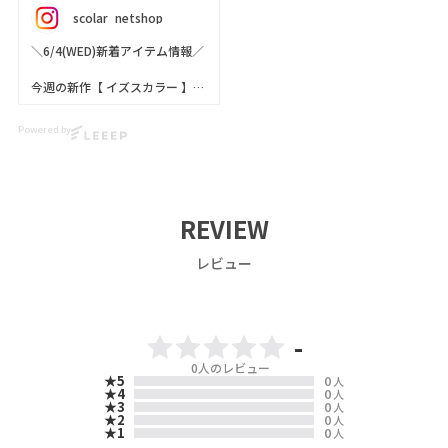
always lifts my mood 🌈
scolar_netshop
Where should I go next? 🗺️✨
＼6/4(WED)新着アイテム情報／
🍭We ship worldwide! Visit our
今週の新作【 イズスカラー 】を
webstore!
ご紹介 ･֊･✨
ScoLar Webstore
scolar_netshop
Powered by
幻想的な蝶柄グラデレーススカ
ート🦋✨✨
今日は浅草へおでかけ🦋✨
繊細なレースに蝶柄プリントを
どこを見てもワクワクする街並
重ねて仕立てたロマンティック
みに、
な映えスカート💘
美味しいグルメ、素敵な景色📸
REVIEW
💕
ぜひチェックしてくださいね🦊
レビュー
🎵
素敵な写真が撮れて最高の1日♪
▶️ 新作・詳細は公式サイトへ
今回のスタイリングはScoLar原
『 ScoLar（ スカラー ）』で検
宿店でGET✨
索してね🔍
-
お気に入りのコーデでお出かけ
で気分が上がるね🌈
0
人のレビュー
☆・☆・☆・☆・☆・☆・☆・
★5
0
人
☆
★4
0
人
次はどこへ行こうかな？
★3
0
人
★2
0
人
- scolarの他の商品はコチラ -
★1
0
人
📍Location & Access
#scolar_ootd #スカラー