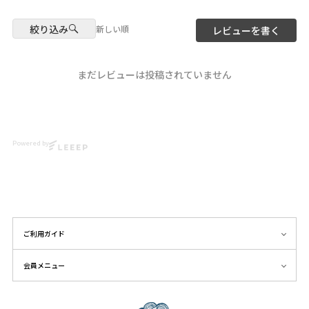
scolar_harajuku
#scolar #ハデカワ
6-9-13 Jingumae, Shibuya-ku,
絞り込み
Tokyo
新しい順
レビューを書く
model
About 9 minutes walk from
@nonu3911
Harajuku Station About 3
@misa___style
minutes walk from Meiji-
まだレビューは投稿されていません
Jingumae Station
Photo
@ikumi_watanabe
#ScoLar #BagCapacityCheck
#Japanfashion #kawaii
Hair
@nanairo0420
Powered by
☆・☆・☆・☆・☆・☆・☆・
☆
ご利用ガイド
会員メニュー