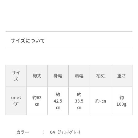
サイズについて
サイ
総丈
身幅
肩幅
袖丈
重さ
ズ
約
約
oneｻ
約63
約
42.5
33.5
約-㎝
ｲｽﾞ
㎝
100g
㎝
㎝
カラー
04（ﾁｬｺｰﾙｸﾞﾚｰ）