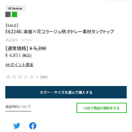
iS ScoLar
【SALE】
562246：楽器×花コラージュ柄 ボドレー素材タンクトップ
商品番号
562246
[通常価格]
¥
5,390
¥
4,851
税込
44
ポイント進呈
-
（
0
）
件
カラー・サイズを選んで購入する
返品特約について
LINEで商品の相談をする