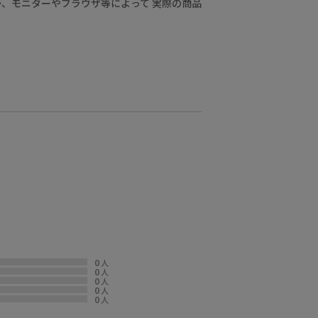
、モニターやブラウザ等によって 実際の商品
0
人
0
人
0
人
0
人
0
人