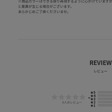
※商品カラーはできる限り再現するように心がけていますが
と差異が生じる場合がございます。
あらかじめご了承くださいませ。
09（ﾌﾞﾗｯｸ）
REVIEW
09（ﾌﾞﾗｯｸ）
レビュー
★5
-
★4
★3
★2
0
人のレビュー
★1
09（ﾌﾞﾗｯｸ）