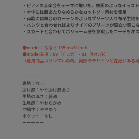
・ピアノの音楽会をテーマに描いた、壁画のようなイラス
・本体には肌あたりなめらかなカットソー素材を使用
・両脇には舞台のカーテンのようなプリーツ入り布帛生地
・パンツと合わせればよりサイドのプリーツが際立つ着こ
・スカートと合わせてボリューム感を意識したコーデもオ
●model：ななせ 155cm/61inch
●model着用：09（ﾌﾞﾗｯｸ）・01（ｵﾌﾎﾜｲﾄ）
（着用商品はサンプルの為、実際のデザインと変更がある
ーーーーー
裏地：なし
透け感：やや透け感あり
生地の厚さ：普通
生地感：やわらかめ
伸縮性：ややあり
ポケット：なし
ーーーーー