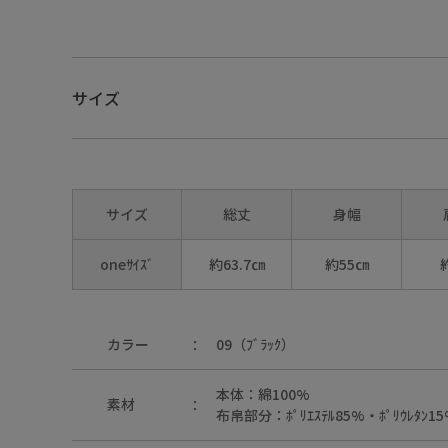
サイズ
サイズ
総丈
身幅
oneｻｲｽﾞ
約63.7㎝
約55㎝
カラー
09（ﾌﾞﾗｯｸ）
本体：綿100%
素材
01（ｵﾌﾎﾜｲﾄ）
布帛部分：ﾎﾟﾘｴｽﾃﾙ85%・ﾎﾟﾘｳﾚﾀﾝ1