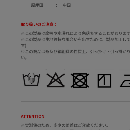
原産国
中国
取り扱いのご注意：
※この製品は摩擦や水濡れにより色落ちすることがありま
※この製品は生地独特な風合いを出すために、製品加工してあ
01（ｵﾌﾎﾜｲﾄ）
す)
※この商品は糸及び編組織の性質上、引っ掛け・引っ掛か
い。
01（ｵﾌﾎﾜｲﾄ）
ATTENTION
※実測値のため、多少の誤差はご容赦ください。