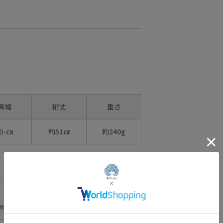
Photo
@kazuhisataniguch
i_309
Hair
@nanairo0420
☆・☆・☆・☆・
☆・☆・☆・☆
肩幅
裄丈
重さ
約-㎝
約51㎝
約240g
5%