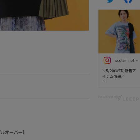
scolar_netshop
＼5/20(WED)新着ア
イテム情報／
今週の新作【 iS
ScoLar（イズスカラ
Powered by
ー） 】をご紹介 ･֊･✨
華やかなフラワープ
リントが美しい、ワ
イドな身幅の上品シ
ャツが出来ました🌼
プルオーバー】
🌼🌼
肩の両サイドに切り