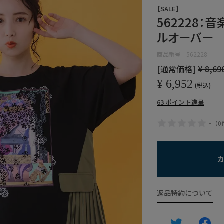
【SALE】
562228
ルオーバー
商品番号
562228
[通常価格]
¥
8,69
¥
6,952
税込
63
ポイント進呈
-
（
0
返品特約について