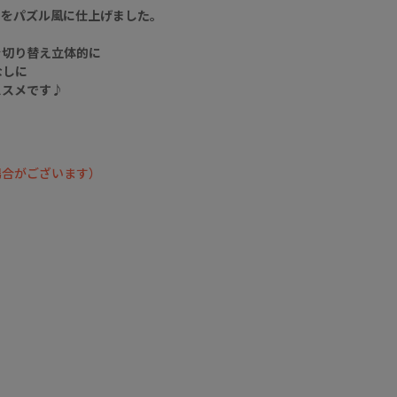
替えたストライプ生
トをパズル風に仕上げました。
地がコーデのアクセ
ントに💘
を切り替え立体的に
なしに
ぜひチェックしてく
ススメです♪
ださいね🦊🎵
▶️ 新作・詳細は公式
サイトへ
『 ScoLar（ スカラ
ー ）』で検索してね
場合がございます）
🔍
☆・☆・☆・☆・
☆・☆・☆・☆
- scolarの他の商品は
コチラ -
#scolar_ootd #スカ
ラー #scolar #ハデカ
ワ
model
@lilyrose0330