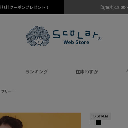
料無料クーポンプレゼント！
【8/6(木)12
ランキング
在庫わずか
柄 プリー…
iS ScoLar