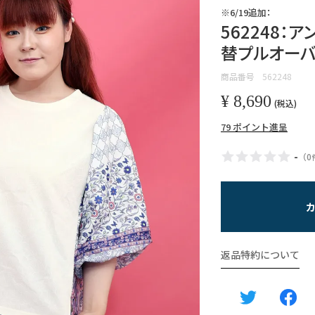
※6/19追加：
562248：
替プルオー
商品番号
562248
¥
8,690
税込
79
ポイント進呈
-
（
0
返品特約について