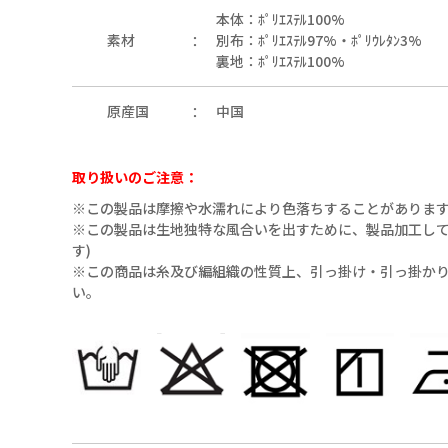
本体：ﾎﾟﾘｴｽﾃﾙ100%
05（ｱｲﾎﾞﾘｰ）
素材
別布：ﾎﾟﾘｴｽﾃﾙ97%・ﾎﾟﾘｳﾚﾀﾝ3%
裏地：ﾎﾟﾘｴｽﾃﾙ100%
原産国
中国
取り扱いのご注意：
※この製品は摩擦や水濡れにより色落ちすることがありま
05（ｱｲﾎﾞﾘｰ）
※この製品は生地独特な風合いを出すために、製品加工してあ
す)
※この商品は糸及び編組織の性質上、引っ掛け・引っ掛か
い。
09（ﾌﾞﾗｯｸ）