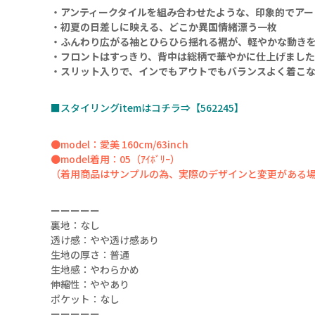
・アンティークタイルを組み合わせたような、印象的でアー
・初夏の日差しに映える、どこか異国情緒漂う一枚
・ふんわり広がる袖とひらひら揺れる裾が、軽やかな動き
・フロントはすっきり、背中は総柄で華やかに仕上げました
・スリット入りで、インでもアウトでもバランスよく着こ
■スタイリングitemはコチラ⇒【562245】
01（ｵﾌﾎﾜｲﾄ）
●model：愛美 160cm/63inch
●model着用：05（ｱｲﾎﾞﾘｰ）
（着用商品はサンプルの為、実際のデザインと変更がある
ーーーーー
裏地：なし
透け感：やや透け感あり
生地の厚さ：普通
01（ｵﾌﾎﾜｲﾄ）
生地感：やわらかめ
伸縮性：ややあり
ポケット：なし
ーーーーー