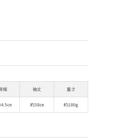
肩幅
袖丈
重さ
4.5㎝
約38㎝
約180g