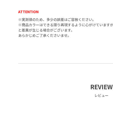
ATTENTION
※実測値のため、多少の誤差はご容赦ください。
※商品カラーはできる限り再現するように心がけていますが
と差異が生じる場合がございます。
09（ﾌﾞﾗｯｸ）
あらかじめご了承くださいませ。
09（ﾌﾞﾗｯｸ）
REVIEW
レビュー