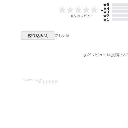
★5
-
★4
★3
★2
0
人のレビュー
★1
絞り込み
新しい順
まだレビューは投稿され
Powered by