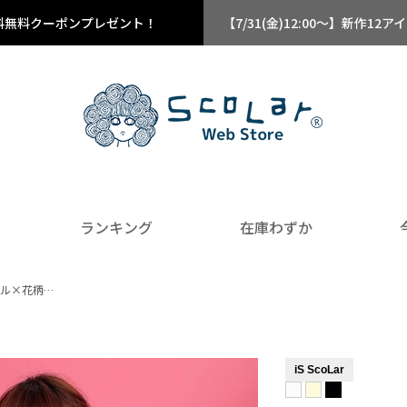
料無料クーポンプレゼント！
【7/31(金)12:00～】新作
ランキング
在庫わずか
イル×花柄…
iS ScoLar