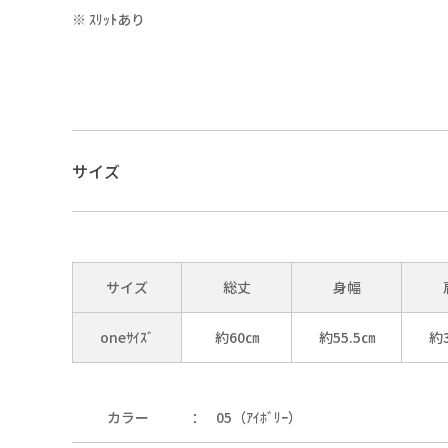
※ ｽﾘｯﾄあり
01（ｵﾌﾎﾜｲﾄ）
サイズ
サイズ
総丈
身幅
05（ｱｲﾎﾞﾘｰ）
oneｻｲｽﾞ
約60㎝
約55.5㎝
約3
カラー
05（ｱｲﾎﾞﾘｰ）