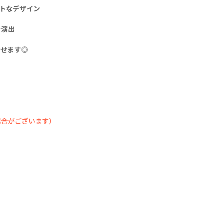
トなデザイン
を演出
なせます◎
場合がございます）