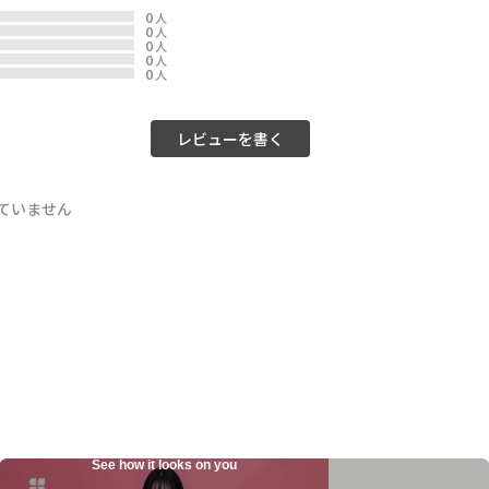
0
人
0
人
0
人
0
人
0
人
レビューを書く
ていません
See how it looks on you