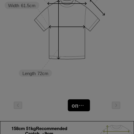
Width
61.5cm
Length
72cm
oneサイズ
158cm 51kgRecommended
Crotch +9cm