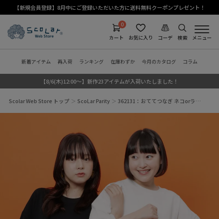
【新規会員登録】8月中にご登録いただいた方に送料無料クーポンプレゼント！
0
カート
お気に入り
コーデ
検索
メニュー
新着アイテム
再入荷
ランキング
在庫わずか
今月のカタログ
コラム
【8/6(木)12:00～】新作23アイテムが入荷いたしました！
Scolar Web Store トップ
ScoLar Parity
362131：おててつなぎ ネコorラ…