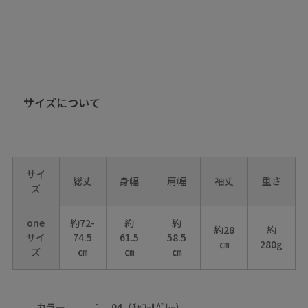
サイズについて
サイ
総丈
身幅
肩幅
袖丈
重さ
ズ
one
約72-
約
約
約28
約
サイ
74.5
61.5
58.5
㎝
280g
ズ
㎝
㎝
㎝
カラー
04（ﾁｬｺｰﾙｸﾞﾚｰ）