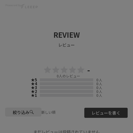
い？👯💖
Powered by
友達や彼氏と💖💖💖大切な人と
model
お手てつなごう👏✨
@yu__nyan16
📍Location & Access
柄がつながる、仲良しTシャツ
@mnkm329momo
scolar_harajuku
できました😺🐰
6-9-13 Jingumae, Shibuya-ku,
2人で並ぶと、飛び出したキャラ
Photo
Tokyo
REVIEW
クターが手を繋いでいるように
@ikumi_watanabe
About 9 minutes walk from
見える仲良し仕様がとってもカ
Harajuku Station About 3
レビュー
ワイイ✨
Hair
minutes walk from Meiji-
@nanairo0420
Jingumae Station
ぜひチェックしてくださいね🦊
🍫🌹
☆・☆・☆・☆・☆・☆・☆・
#ScoLar
-
☆
#Japanfashion #kawaii
▶️ 新作・詳細は公式サイトへ
#harajuku
0
人のレビュー
『 ScoLar（ スカラー ）』で検
★5
0
人
索してね🔍
★4
0
人
★3
0
人
★2
0
人
☆・☆・☆・☆・☆・☆・☆・
★1
0
人
☆
- scolarの他の商品はコチラ -
絞り込み
新しい順
レビューを書く
#scolar_ootd #スカラー
#scolar #ﾕﾆｾｯｸｽ
model
まだレビューは投稿されていません