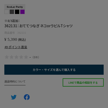
ScoLar Parity
※8/3追加：
362131：おててつなぎ ネコorラビルTシャツ
商品番号
362131
¥
5,390
税込
49
ポイント進呈
-
（
0
）
件
カラー・サイズを選んで購入する
返品特約について
LINEで商品の相談をする