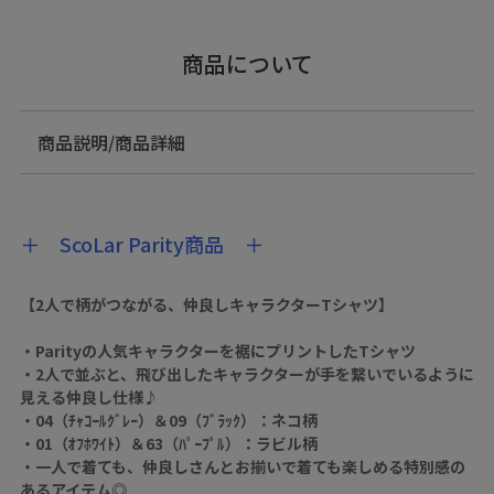
商品について
商品説明/商品詳細
＋ ScoLar Parity商品 ＋
【2人で柄がつながる、仲良しキャラクターTシャツ】
・Parityの人気キャラクターを裾にプリントしたTシャツ
・2人で並ぶと、飛び出したキャラクターが手を繋いでいるように
見える仲良し仕様♪
・04（ﾁｬｺｰﾙｸﾞﾚｰ）＆09（ﾌﾞﾗｯｸ）：ネコ柄
・01（ｵﾌﾎﾜｲﾄ）＆63（ﾊﾟｰﾌﾟﾙ）：ラビル柄
・一人で着ても、仲良しさんとお揃いで着ても楽しめる特別感の
あるアイテム◎