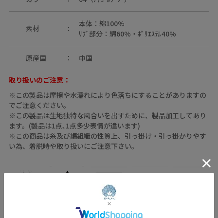
本体：綿100%
素材
ﾘﾌﾞ部分：綿60%・ﾎﾟﾘｴｽﾃﾙ40%
原産国
中国
取り扱いのご注意：
※この製品は摩擦や水濡れにより色落ちにすることがありますの
でご注意ください。
※この製品は生地独特な風合いを出すために、製品加工してあり
ます。(製品は1点､1点多少表情が違います)
※この商品は糸及び編組織の性質上、引っ掛け・引っ掛かりやす
い為、着脱時や取り扱いにご注意下さい。