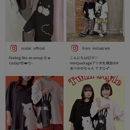
scolar_official
from_instagram
Feeling like an emoji 😍🔥
こんにちは🐱🐰🤍
today!😎❤️🥺✨
mintpackageアリオ札幌店の#
あべかのちゃん です😊💕
We had fun creating outfits
inspired by our favorite
ScoLarの新作が入荷したのでご
emojis! 🦋🤝🌈💐
紹介いたします👏✨️
Which emoji would you love
2人で並ぶと手を繋いでる様に見
to wear? 💬
えるTシャツが可愛いです💕
お揃いやギフト用にもオススメ
🍭We ship worldwide! Visit our
です👍️
webstore!
ScoLar Webstore
スタッフ身長
scolar_netshop
あべ→158cm