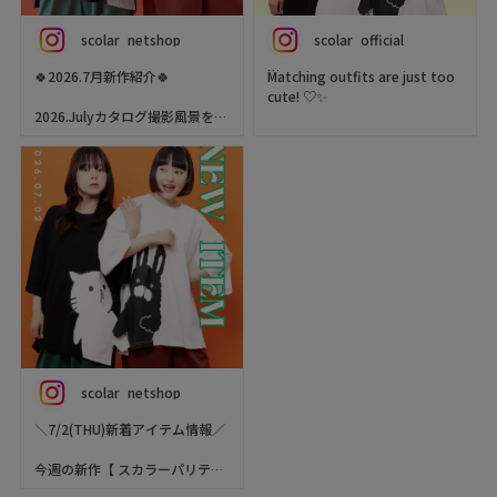
かの→151cm
今日は絵文字の気分😎❤️😍🔥🥺
scolar_netshop
scolar_official
✨
Parityラビル・ねこT→（税
お気に入りの絵文字をイメージ
込）¥5.390→20%OFF（税込）
🍀2026.7月新作紹介🍀
Matching outfits are just too
したスタイリングで遊んでみた
¥4.312
cute! ♡✨
よ🦋🤝🌈💐
2026.Julyカタログ撮影風景をご
あなたならどの絵文字を着こな
是非店頭にてお待ちしておりま
紹介📸✨
Share your favorite pieces
したい？
す🌟
with someone special,
本日ご紹介するのはスカラーパ
and make every day a little
📍Location & Access
#mintpackage
リティ🐻💕
more colorful. 🌈
scolar_harajuku
#mintpackageアリオ札幌店
クスッと笑えるギミックが楽し
6-9-13 Jingumae, Shibuya-ku,
#scolar
いTシャツやペアで着たくなっ
Who would you love to match
Tokyo
#scolarコーデ
ちゃうキュートなitemをご用意
outfits with? 👯💖
About 9 minutes walk from
しました♡🐱🐰🍀
Harajuku Station About 3
🍭We ship worldwide! Visit our
minutes walk from Meiji-
新作発売を楽しみに待っててく
webstore!
Jingumae Station
ださいね🤳✨
ScoLar Webstore
scolar_netshop
#ScoLar #emoji
☆・☆・☆・☆・☆・☆・☆・
#Japanfashion #kawaii
scolar_netshop
☆・
おそろいコーデってやっぱり可
#harajuku
愛い♡✨
＼7/2(THU)新着アイテム情報／
- scolarの他の商品はコチラ -
お気に入りのアイテムを大切な
#scolar #スカラー
人とシェアして、
今週の新作【 スカラーパリティ
#scolar_ootd
毎日をもっとカラフルに🌈
(ScoLar Parity) 】をご紹介🐬✨
#個性的 #ハデカワ レトロ
あなたなら誰とおそろいにした