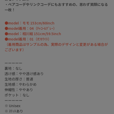
・ペアコーデやリンクコーデにもおすすめの、思わず笑顔になる
一枚！
●model：モモ 153cm/60inch
●model着用：04（ﾁｬｺｰﾙｸﾞﾚｰ）
●model：相川結 151cm/59.5inch
●model着用：01（ｵﾌﾎﾜｲﾄ）
（着用商品はサンプルの為、実際のデザインと変更がある場合が
ございます）
ーーーーー
裏地：なし
透け感：やや透け感あり
生地の厚さ：普通
生地感：やわらかめ
伸縮性：ややあり
ポケット：なし
ーーーーー
※ Unisex
※ ｽﾘｯﾄあり