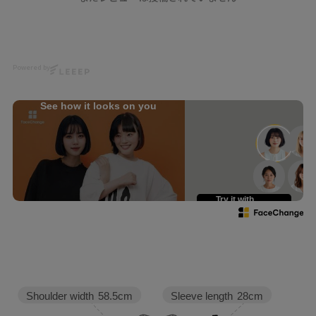
@mnkm329momo
@yu__nyan16
Photo
@ikumi_watanabe
Powered by
Hair
@nanairo0420
See how it looks on you
☆・☆・☆・☆・☆・☆・☆・
☆
Try it with
your own face
Sleeve length
28cm
Shoulder width
58.5cm