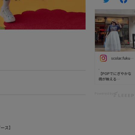
scolar.fukuoka
.
【POPでにぎやかな
柄が映える
配色切替レース付き
ワンピース】
Powered by
こちらをそっとのぞ
き込む
カラフルな装飾をま
とったスカラーちゃ
んプリント🩵
ピース】
上身頃とスカートの