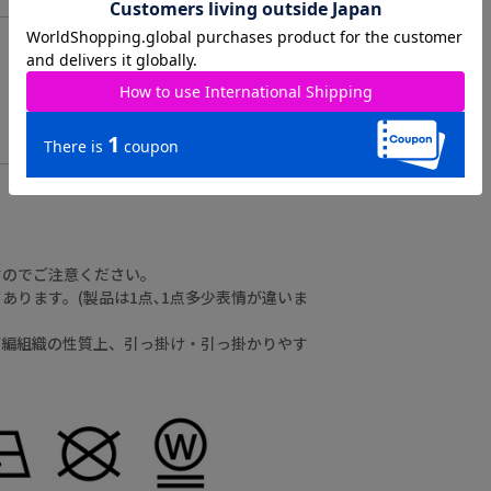
scolar_netshop
scolar_official
#ScoLar #isScoLar
#scolarparity
#福岡大名 #fashion
すのでご注意ください。
ります。(製品は1点､1点多少表情が違いま
び編組織の性質上、引っ掛け・引っ掛かりやす