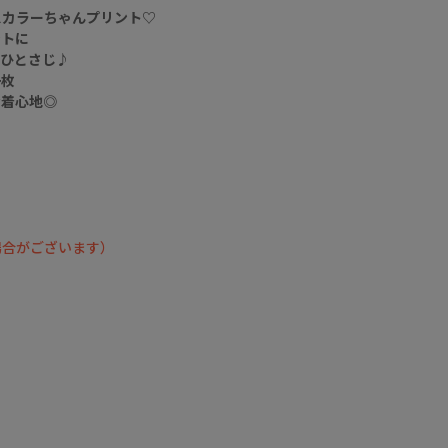
切り替えデザインが
スカラーちゃんプリント♡
こなれたアクセント
ントに
に✨✨
をひとさじ♪
一枚
裾レースをプラスし
な着心地◎
スポーティーな中に
フェミニンさをひと
さじ😍🩵
カジュアルながらほ
んのり甘さもある
バランスのいい一枚
🥰💛
場合がございます）
ウエストはドロスト
付きで
シルエット調節もで
きてラクな着心地🙆‍♀️
【FRUIT OF THE
LOOM×ScoLar コラ
ボアイテム！】
双子のネコちゃんと
お花のプリントが