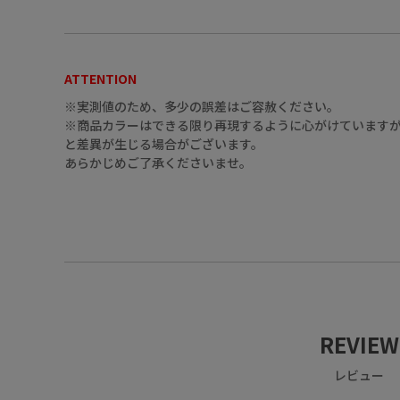
ATTENTION
※実測値のため、多少の誤差はご容赦ください。
※商品カラーはできる限り再現するように心がけていますが
と差異が生じる場合がございます。
15（ﾚｯﾄﾞ）
あらかじめご了承くださいませ。
15（ﾚｯﾄﾞ）
REVIEW
レビュー