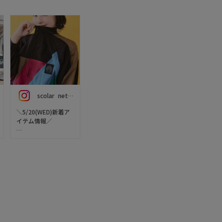
scolar_netshop
＼5/20(WED)新着ア
イテム情報／
今週の新作【
ScoLar（スカラー）
】をご紹介 ･֊･✨
ポップな刺繍がカワ
イイ、異素材ジャン
パースカート💘
胸元のポケットとレ
トロなカラーワッペ
ンがアクセントに🧵