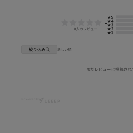
★5
-
★4
★3
29（ﾈｲﾋﾞｰ）
★2
0
人のレビュー
★1
絞り込み
新しい順
まだレビューは投稿され
29（ﾈｲﾋﾞｰ）
Powered by