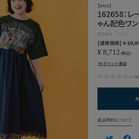
【SALE】
162658：
ゃん配色ワン
商品番号
162658
[通常価格]
¥
10,8
¥
8,712
税込
79
ポイント進呈
-
（
0
返品特約について