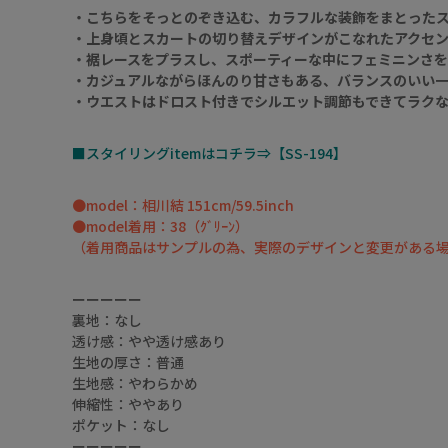
・こちらをそっとのぞき込む、カラフルな装飾をまとった
・上身頃とスカートの切り替えデザインがこなれたアクセ
・裾レースをプラスし、スポーティーな中にフェミニンさ
・カジュアルながらほんのり甘さもある、バランスのいい
・ウエストはドロスト付きでシルエット調節もできてラク
■スタイリングitemはコチラ⇒【SS-194】
●model：相川結 151cm/59.5inch
●model着用：38（ｸﾞﾘｰﾝ）
（着用商品はサンプルの為、実際のデザインと変更がある
ーーーーー
裏地：なし
透け感：やや透け感あり
生地の厚さ：普通
生地感：やわらかめ
伸縮性：ややあり
ポケット：なし
ーーーーー