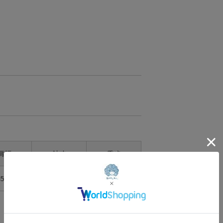
施されたミニバッグ
😻😻🌺
ナイロン素材で軽く
お手入れも簡単なの
でたくさん使える😘
上部のドロストを絞
れば巾着のような
コロンとした愛らし
いシルエットに💗
内ポケット付きで、
鍵やリップ
ちょっとした小物を
分けて収納可能🉑
中身が見えにくい素
肩幅
袖丈
重さ
材なので
旅行時の着替えを入
れたり
54㎝
約19㎝
約320g
ポーチとしても使え
ます💜❤️🩷
まー坊 149㎝