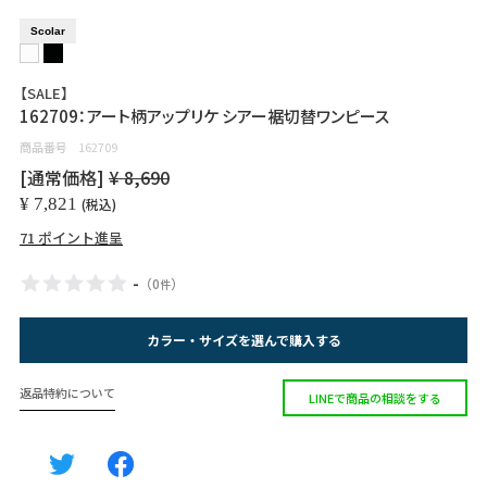
Scolar
【SALE】
162709：アート柄アップリケ シアー裾切替ワンピース
商品番号
162709
[通常価格]
¥
8,690
¥
7,821
税込
71
ポイント進呈
-
（
0
）
件
カラー・サイズを選んで購入する
返品特約について
LINEで商品の相談をする