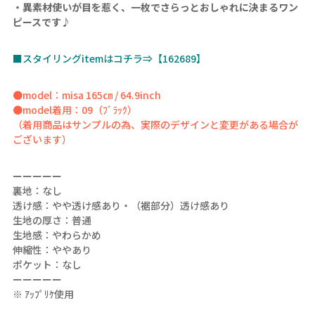
・異素材使いが目を惹く、一枚でさらっとおしゃれに決まるワン
ピースです♪
■スタイリングitemはコチラ⇒【162689】
●model：misa 165㎝ / 64.9inch
●model着用：09（ﾌﾞﾗｯｸ）
（着用商品はサンプルの為、実際のデザインと変更がある場合が
ございます）
ーーーーー
裏地：なし
透け感：やや透け感あり・（裾部分）透け感あり
生地の厚さ：普通
生地感：やわらかめ
伸縮性：ややあり
ポケット：なし
ーーーーー
※ ｱｯﾌﾟﾘｹ使用