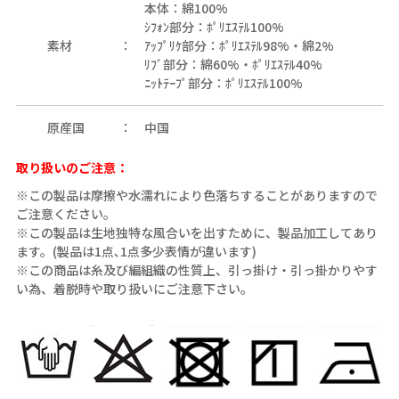
本体：綿100%
ｼﾌｫﾝ部分：ﾎﾟﾘｴｽﾃﾙ100%
素材
ｱｯﾌﾟﾘｹ部分：ﾎﾟﾘｴｽﾃﾙ98%・綿2%
ﾘﾌﾞ部分：綿60%・ﾎﾟﾘｴｽﾃﾙ40%
ﾆｯﾄﾃｰﾌﾟ部分：ﾎﾟﾘｴｽﾃﾙ100%
原産国
中国
取り扱いのご注意：
※この製品は摩擦や水濡れにより色落ちすることがありますので
ご注意ください。
※この製品は生地独特な風合いを出すために、製品加工してあり
ます。(製品は1点､1点多少表情が違います)
※この商品は糸及び編組織の性質上、引っ掛け・引っ掛かりやす
い為、着脱時や取り扱いにご注意下さい。