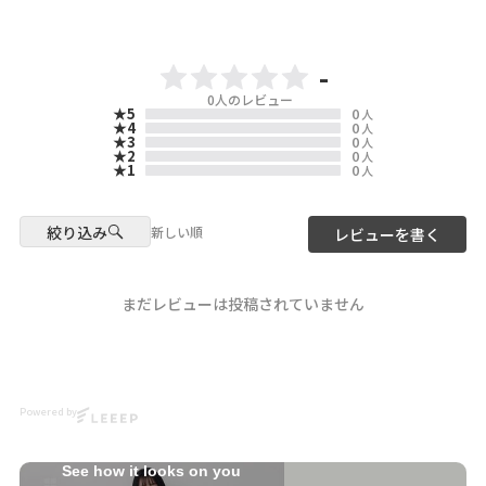
ぜひチェックしてくださいね🦊
🎵
-
▶️ 新作・詳細は公式サイトへ
0
人のレビュー
『 ScoLar（ スカラー ）』で検
★5
0
人
索してね🔍
★4
0
人
★3
0
人
★2
0
人
☆・☆・☆・☆・☆・☆・☆・
★1
0
人
☆
- scolarの他の商品はコチラ -
絞り込み
新しい順
レビューを書く
#scolar_ootd #スカラー
#scolar
model
まだレビューは投稿されていません
@nonu3911
@misa___style
Photo
@ikumi_watanabe
Powered by
Hair
@nanairo0420
See how it looks on you