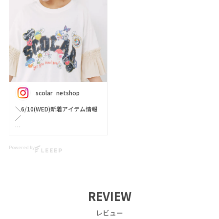
scolar_netshop
＼6/10(WED)新着アイテム情報
／
今週の新作【 スカラー
（ScoLar） 】をご紹介 🤓✨
Powered by
デザイナーさん一押しアイテム
🩷🩷🩷
デニムに咲く、POPなフラワー
🌼🌷🌻
REVIEW
型を置いて周囲のみを脱色す
る、ひと手間かけたブリーチ加
レビュー
工がポイントです🫧💝