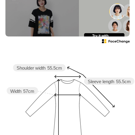
☆・☆・☆・☆・☆・☆・☆・
☆
Try it with
your own face
Shoulder width
55.5cm
Sleeve length
55.5cm
Width
57cm