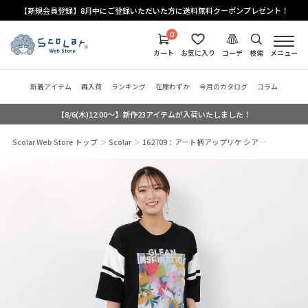
【新規会員登録】8月中にご登録いただいた方に送料無料クーポンプレゼント！
0
カート
お気に入り
コーデ
検索
メニュー
新着アイテム
再入荷
ランキング
在庫わずか
今月のカタログ
コラム
【8/6(木)12:00～】新作23アイテムが入荷いたしました！
Scolar Web Store トップ
Scolar
162709：アート柄アップリケ シア…