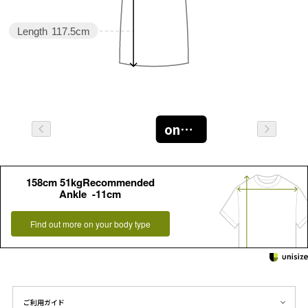
Length
117.5cm
oneサイズ
158cm 51kgRecommended
Ankle -11cm
Find out more on your body type
ご利用ガイド