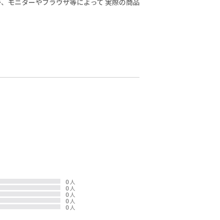
、モニターやブラウザ等によって 実際の商品
0
人
0
人
0
人
0
人
0
人