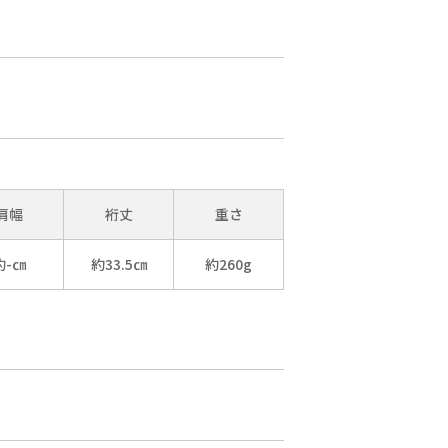
シンプルなトップス
と合わせるだけで
コーデが決まります
💖💜
サイドにはストライ
プ切替を施し
すっきりとしたアク
セントをプラス😘
異素材×異柄のコン
トラストが際立ち
肩幅
裄丈
重さ
スタイリングにメリ
ハリを演出😍
約-㎝
約33.5㎝
約260g
軽やかな印象で、春
夏コーデに
ぴったりの主役級ボ
トムスです😆❤️
まー坊 149㎝
scolar_netshop
scolar_official
#ScoLar #isScoLar