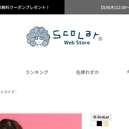
料無料クーポンプレゼント！
【8/6(木)12
ランキング
在庫わずか
ストライプ…
iS ScoLar