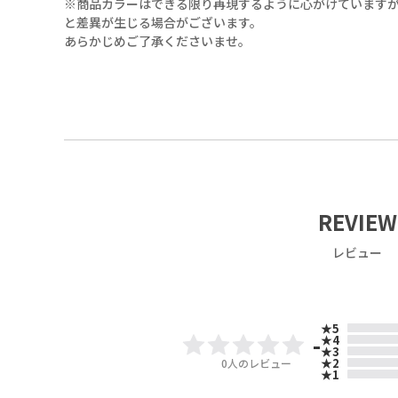
※商品カラーはできる限り再現するように心がけていますが
と差異が生じる場合がございます。
あらかじめご了承くださいませ。
53（ﾍﾞｰｼﾞｭ）
REVIEW
レビュー
53（ﾍﾞｰｼﾞｭ）
★5
-
★4
★3
★2
0
人のレビュー
★1