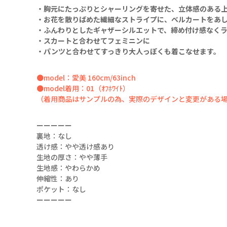
・胸元にたっぷりとシャーリングを寄せた、立体感のある
・お花を散りばめた繊細なストライプに、ベルカートをあ
・ふんわりとしたギャザーシルエットで、締め付け感なく
・スカートと合わせてフェミニンに
・パンツと合わせてすっきり大人っぽくも着こなせます。
●model：愛美 160cm/63inch
●model着用：01（ｵﾌﾎﾜｲﾄ）
（着用商品はサンプルの為、実際のデザインと変更がある
01（ｵﾌﾎﾜｲﾄ）
ーーーーー
裏地：なし
透け感：やや透け感あり
生地の厚さ：やや薄手
生地感：やわらかめ
伸縮性：あり
ポケット：なし
01（ｵﾌﾎﾜｲﾄ）
ーーーーー