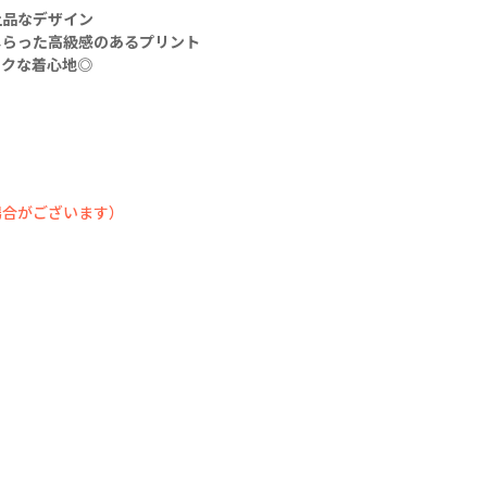
った高級感のあるプ
上品なデザイン
リント✨
しらった高級感のあるプリント
ラクな着心地◎
ふんわりとしたギャ
ザーシルエットで
締め付け感なくラク
な着心地🆗💛
スカートと合わせて
フェミニンに
パンツと合わせてす
っきり大人っぽくも
場合がございます）
着こなせます👸🏻
【前後で魅せる、異
素材MIXデニムパン
ツ】
前はデニム、後ろは
エスニックムード漂
う
プリントで切り替え
た個性派デザイン✨
前後で異なる表情が
楽しめ