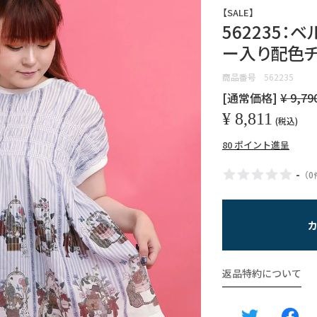
【SALE】
562235：
ー入り配色チ
商品番号
562235
[通常価格]
¥
9,79
¥
8,811
税込
80
ポイント進呈
-
（
0
返品特約について