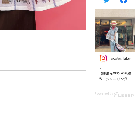
scolar.fukuoka
・
【繊細な華やぎを纏
う、シャーリングデ
ザイントップス】
Powered by
胸元にたっぷりとシ
ャーリングを寄せた
立体感のある上品な
デザイン💓
お花を散りばめた繊
細なストライプに
ベルカートをあしら