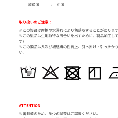
原産国
中国
09（ﾌﾞﾗｯｸ）
取り扱いのご注意：
※この製品は摩擦や水濡れにより色落ちすることがありま
※この製品は生地独特な風合いを出すために、製品加工してあ
す)
※この商品は糸及び編組織の性質上、引っ掛け・引っ掛か
い。
09（ﾌﾞﾗｯｸ）
ATTENTION
53（ﾍﾞｰｼﾞｭ）
※実測値のため、多少の誤差はご容赦ください。