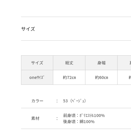
サイズ
01（ｵﾌﾎﾜｲﾄ）
サイズ
総丈
身幅
oneｻｲｽﾞ
約72㎝
約60㎝
09（ﾌﾞﾗｯｸ）
カラー
53（ﾍﾞｰｼﾞｭ）
前身頃：ﾎﾟﾘｴｽﾃﾙ100%
素材
後身頃：綿100%