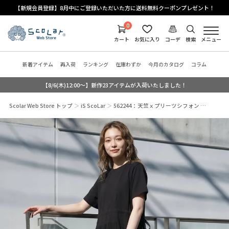
【新規会員登録】8月中にご登録いただいた方に送料無料クーポンプレゼント！
0
カート
お気に入り
コーデ
検索
メニュー
新着アイテム
再入荷
ランキング
在庫わずか
今月のカタログ
コラム
【8/6(木)12:00～】新作23アイテムが入荷いたしました！
Scolar Web Store トップ
iS ScoLar
562244：天竺ｘプリーツシフォン …