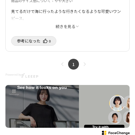
商品のサイズ感について：やや大きい
見てるだけで海に行ったような行きたくなるような可愛いワン
ピース。
スカート部分がプリーツになっててとっても素敵。
続きを見る
ウエスト部分にドロストがあるので上手くお腹隠ししてくれま
す。笑
参考になった️
0
スカート丈も調節出来てよかったです。ギリギリのラインでス
カートを履くのが好きなので買ってよかった。
大好きなワンピースです。
1
ゆみちん
購入済み
身長について：146～150㎝
8/4/2026
Powered by
See how it looks on you
Try it with
your own face