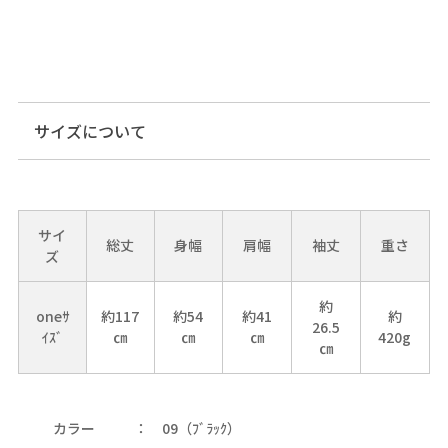
サイズについて
サイ
総丈
身幅
肩幅
袖丈
重さ
ズ
約
oneｻ
約117
約54
約41
約
26.5
ｲｽﾞ
㎝
㎝
㎝
420g
㎝
カラー
09（ﾌﾞﾗｯｸ）