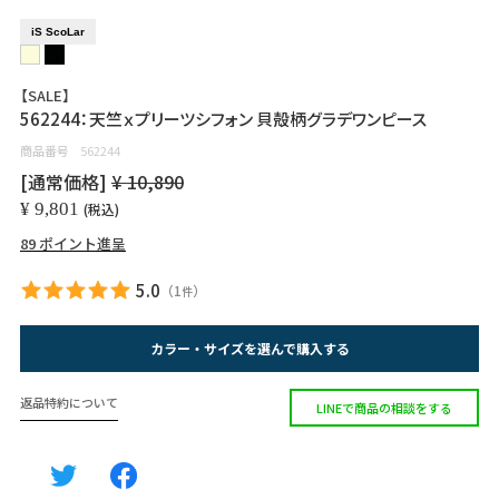
iS ScoLar
【SALE】
562244：天竺ｘプリーツシフォン 貝殻柄グラデワンピース
商品番号
562244
[通常価格]
¥
10,890
¥
9,801
税込
89
ポイント進呈
5.0
（
1
）
件
カラー・サイズを選んで購入する
返品特約について
LINEで商品の相談をする