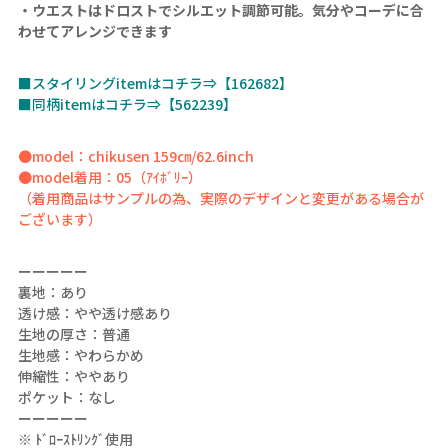
・ウエストはドロストでシルエット調節可能。気分やコーデに合
わせてアレンジできます
■スタイリングitemはコチラ⇒【162682】
■同柄itemはコチラ⇒【562239】
●model：chikusen 159㎝/62.6inch
●model着用：05（ｱｲﾎﾞﾘｰ）
（着用商品はサンプルの為、実際のデザインと変更がある場合が
ございます）
ーーーーー
裏地：あり
透け感：やや透け感あり
生地の厚さ：普通
生地感：やわらかめ
伸縮性：ややあり
ポケット：なし
ーーーーー
※ ﾄﾞﾛｰｽﾄﾘﾝｸﾞ使用