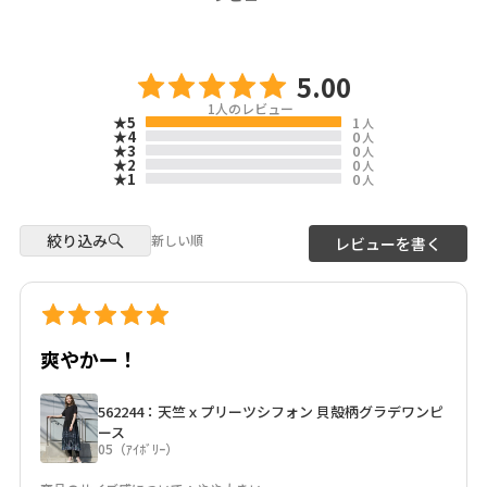
5.00
1
人のレビュー
★5
1
人
★4
0
人
★3
0
人
★2
0
人
★1
0
人
絞り込み
新しい順
レビューを書く
爽やかー！
562244：天竺ｘプリーツシフォン 貝殻柄グラデワンピ
ース
05（ｱｲﾎﾞﾘｰ）