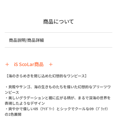
商品について
商品説明/商品詳細
＋ iS ScoLar商品 ＋
【海のきらめきを閉じ込めた幻想的なワンピース】
・貝殻やサンゴ、海の生きものたちを描いた幻想的なプリーツワ
ンピース
・美しいグラデーションと裾に広がる柄が、まるで深海の世界を
表現したようなデザイン
・爽やかで優しい05（ｱｲﾎﾞﾘｰ）とシックでクールな09（ﾌﾞﾗｯｸ）
の2色展開