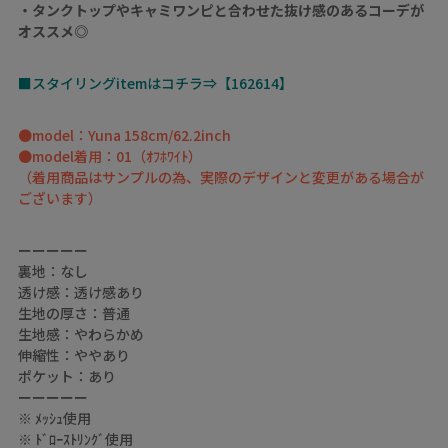
・タンクトップやキャミワンピと合わせた抜け感のあるコーデが
オススメ◎
■スタイリングitemはコチラ⇒【162614】
●model：Yuna 158cm/62.2inch
●model着用：01（ｵﾌﾎﾜｲﾄ）
（着用商品はサンプルの為、実際のデザインと変更がある場合が
ございます）
ーーーーー
裏地：なし
透け感：透け感あり
生地の厚さ：普通
生地感：やわらかめ
伸縮性：ややあり
ポケット：あり
ーーーーー
※ ﾒｯｼｭ使用
※ ﾄﾞﾛｰｽﾄﾘﾝｸﾞ使用