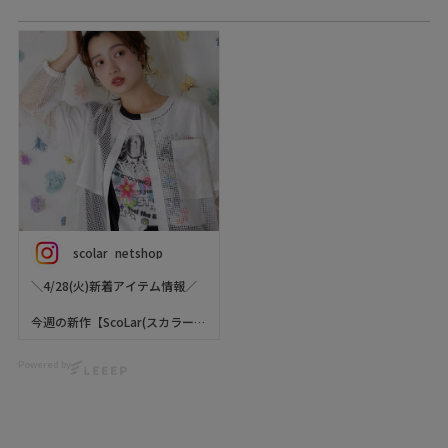
scolar_netshop
＼4/28(火)新着アイテム情報／
今週の新作【ScoLar(スカラー)
】をご紹介( ◜▿◝ )💕
Powered by
軽やかに羽織れるオーガンジー
ブルゾンに
メッシュレースのシアーブルゾ
ン✨✨
これからの季節にピッタリな涼