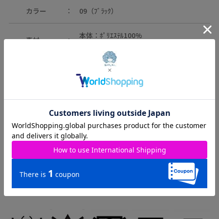
カラー
09（ﾌﾞﾗｯｸ）
本体：ﾎﾟﾘｴｽﾃﾙ100%
素材
別布：ﾎﾟﾘｴｽﾃﾙ100%
原産国
中国
取り扱いのご注意：
※この製品は摩擦や水濡れにより色落ちすることがありますので
ご注意ください。
※この製品は生地独特な風合いを出すために、製品加工してあり
ます。(製品は1点､1点多少表情が違います)
※この商品はデリケートな素材を使用しております。糸及び編組
織の性質上、引っ掛け・引っ掛かりやすい為、着脱時や取り扱い
にご注意下さい。
※この製品は箔ﾌﾟﾘﾝﾄがされていますので、強い摩擦や折り目にご
注意ください。