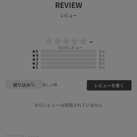
REVIEW
しげな羽織たちが入荷しました
🌴💘
レビュー
ぜひチェックしてくださいね🦊
🎵
▶️ 新作・詳細は公式サイトへ
-
『 ScoLar（ スカラー ）』で検
0
人のレビュー
索してね🔍
★5
0
人
★4
0
人
★3
0
人
☆・☆・☆・☆・☆・☆・☆・
★2
0
人
☆
★1
0
人
- scolarの他の商品はコチラ -
#scolar_ootd #スカラー
絞り込み
新しい順
レビューを書く
#scolar #ハデカワ
model
@__marleeyuna__
まだレビューは投稿されていません
@nonu3911
Photo
@k0_le
Powered by