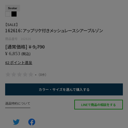
Scolar
【SALE】
162616：アップリケ付きメッシュレースシアーブルゾン
商品番号
162616
[通常価格]
¥
9,790
¥
6,853
税込
62
ポイント進呈
-
（
0
）
件
カラー・サイズを選んで購入する
返品特約について
LINEで商品の相談をする