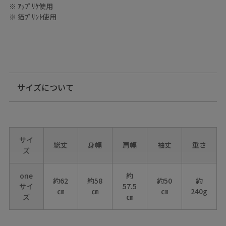
※ ｱｯﾌﾟﾘｹ使用
※ 箔ﾌﾟﾘﾝﾄ使用
サイズについて
サイ
総丈
身幅
肩幅
袖丈
重さ
ズ
one
約
約62
約58
約50
約
サイ
57.5
㎝
㎝
㎝
240g
ズ
㎝