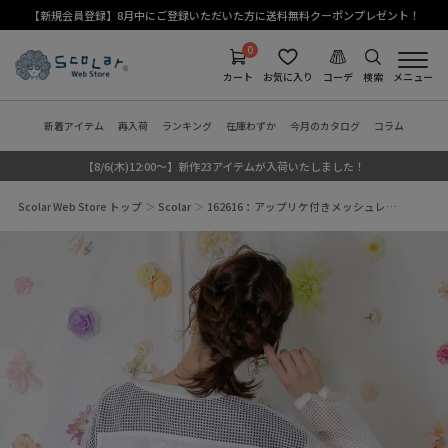
【新規会員登録】8月中にご登録いただいた方に送料無料クーポンプレゼント！
0
カート
お気に入り
コーデ
検索
メニュー
新着アイテム
再入荷
ランキング
在庫わずか
今月のカタログ
コラム
【8/6(木)12:00～】新作23アイテムが入荷いたしました！
Scolar Web Store トップ
Scolar
162616：アップリケ付きメッシュレ…