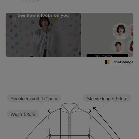
Hair
@nanairo0420
See how it looks on you
☆・☆・☆・☆・☆・☆・☆・
☆
Try it with
your own face
Sleeve length
50cm
Shoulder width
57.5cm
Width
58cm