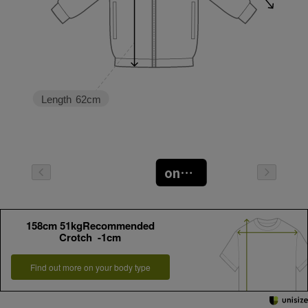
Length
62cm
oneサイズ
158cm 51kgRecommended
Crotch -1cm
Find out more on your body type