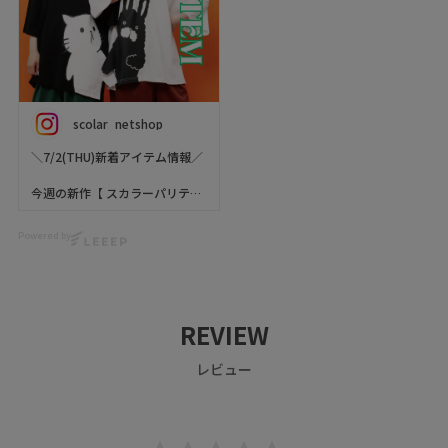
scolar_netshop
＼7/2(THU)新着アイテム情報／
今週の新作【 スカラーパリティ
(ScoLar Parity) 】をご紹介🐬✨
Powered by
友達や彼氏と💖💖💖大切な人と
お手てつなごう👏✨
柄がつながる、仲良しTシャツ
できました😺🐰
2人で並ぶと、飛び出したキャラ
REVIEW
クターが手を繋いでいるように
見える仲良し仕様がとってもカ
レビュー
ワイイ✨
ぜひチェックしてくださいね🦊
🍫🌹