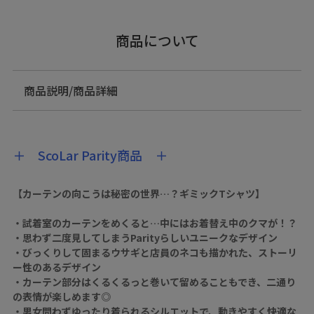
商品について
商品説明/商品詳細
＋ ScoLar Parity商品 ＋
【カーテンの向こうは秘密の世界…？ギミックTシャツ】
・試着室のカーテンをめくると…中にはお着替え中のクマが！？
・思わず二度見してしまうParityらしいユニークなデザイン
・びっくりして固まるウサギと店員のネコも描かれた、ストーリ
ー性のあるデザイン
・カーテン部分はくるくるっと巻いて留めることもでき、二通り
の表情が楽しめます◎
・男女問わずゆったり着られるシルエットで、動きやすく快適な