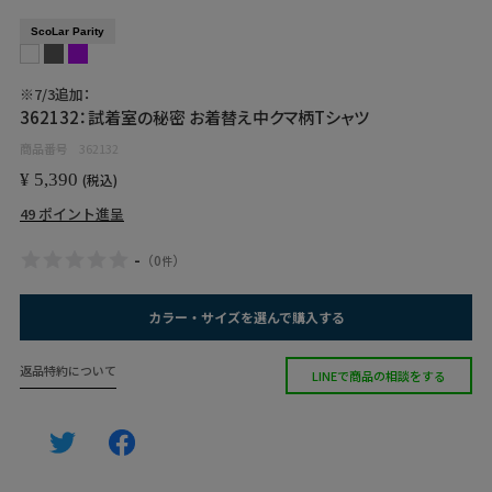
ScoLar Parity
※7/3追加：
362132：試着室の秘密 お着替え中クマ柄Tシャツ
商品番号
362132
¥
5,390
税込
49
ポイント進呈
-
（
0
）
件
カラー・サイズを選んで購入する
返品特約について
LINEで商品の相談をする