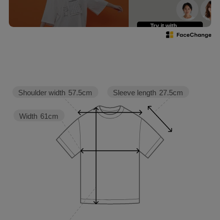
Try it with
your own face
Sleeve length
27.5cm
Shoulder width
57.5cm
Width
61cm