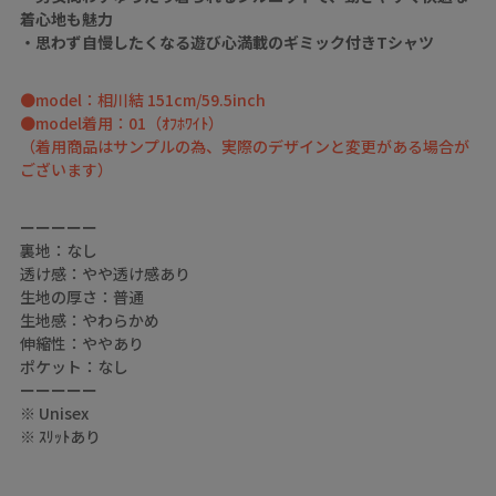
着心地も魅力
・思わず自慢したくなる遊び心満載のギミック付きTシャツ
●model：相川結 151cm/59.5inch
●model着用：01（ｵﾌﾎﾜｲﾄ）
（着用商品はサンプルの為、実際のデザインと変更がある場合が
ございます）
ーーーーー
裏地：なし
透け感：やや透け感あり
生地の厚さ：普通
生地感：やわらかめ
伸縮性：ややあり
ポケット：なし
ーーーーー
※ Unisex
※ ｽﾘｯﾄあり