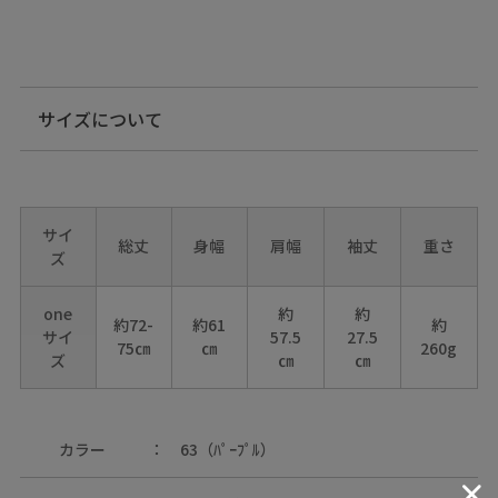
サイズについて
サイ
総丈
身幅
肩幅
袖丈
重さ
ズ
one
約
約
約72-
約61
約
サイ
57.5
27.5
75㎝
㎝
260g
ズ
㎝
㎝
カラー
63（ﾊﾟｰﾌﾟﾙ）