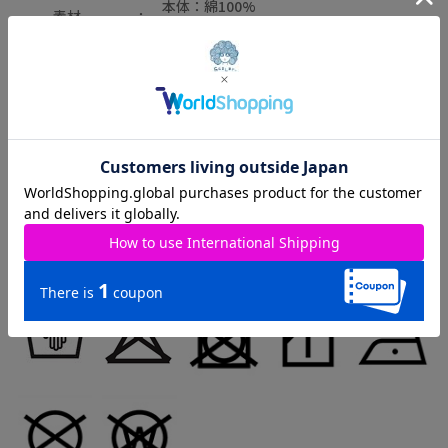
本体：綿100%
素材
ﾘﾌﾞ部分：綿60%・ﾎﾟﾘｴｽﾃﾙ40%
原産国
中国
取り扱いのご注意：
※この製品は摩擦や水濡れにより色落ちにすることがありますの
でご注意ください。
※この製品は生地独特な風合いを出すために、製品加工してあり
ます。(製品は1点､1点多少表情が違います)
※この商品は糸及び編組織の性質上、引っ掛け・引っ掛かりやす
い為、着脱時や取り扱いにご注意下さい。