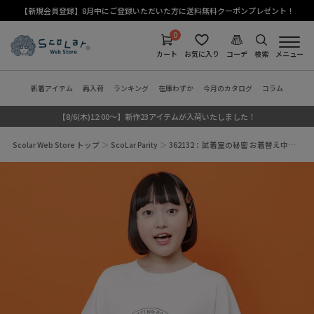
【新規会員登録】8月中にご登録いただいた方に送料無料クーポンプレゼント！
0
カート
お気に入り
コーデ
検索
メニュー
新着アイテム
再入荷
ランキング
在庫わずか
今月のカタログ
コラム
【8/6(木)12:00～】新作23アイテムが入荷いたしました！
Scolar Web Store トップ
ScoLar Parity
362132：試着室の秘密 お着替え中…