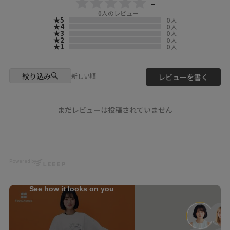
-
▶️ 新作・詳細は公式サイトへ
0
人のレビュー
『 ScoLar（ スカラー ）』で検
★5
0
人
索してね🔍
★4
0
人
★3
0
人
★2
0
人
☆・☆・☆・☆・☆・☆・☆・
★1
0
人
☆
- scolarの他の商品はコチラ -
絞り込み
新しい順
レビューを書く
#scolar_ootd #スカラー
#scolar #ﾕﾆｾｯｸｽ
model
まだレビューは投稿されていません
@mnkm329momo
@yu__nyan16
Photo
@ikumi_watanabe
Powered by
Hair
@nanairo0420
See how it looks on you
☆・☆・☆・☆・☆・☆・☆・
☆