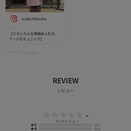
scolar.fukuoka
・
【クラシカルな物語あふれる、
アートなチュニック】
楽器やシャンデリアや本📕🎷
Powered by
お花などを描いたクラシカルな
デザインチュニック🌸
少し長めの丈感でスカートや
パンツとのレイヤードも自在🙆‍♀️
REVIEW
🩷
レビュー
足元に柄レギンスやペチパンツ
を合わせても👍
大人っぽく着られる09（ﾌﾞﾗｯ
ｸ）に
メルヘンかわいい63（ﾊﾟｰﾌﾟﾙ）
-
もオススメ💜🖤
0
人のレビュー
★5
0
人
【涼しげで、コーデのアクセン
★4
0
人