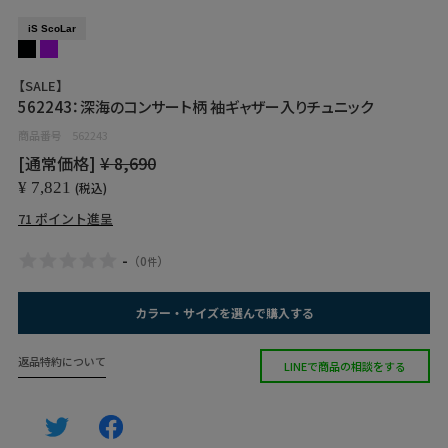
iS ScoLar
【SALE】
562243：深海のコンサート柄 袖ギャザー入りチュニック
商品番号
562243
[通常価格]
¥
8,690
¥
7,821
税込
71
ポイント進呈
-
（
0
）
件
カラー・サイズを選んで購入する
返品特約について
LINEで商品の相談をする