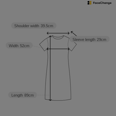
your own face
#ScoLar #isScoLar
#scolarparity
#福岡大名 #fashion
Shoulder width
39.5cm
Sleeve length
29cm
Width
52cm
Length
89cm