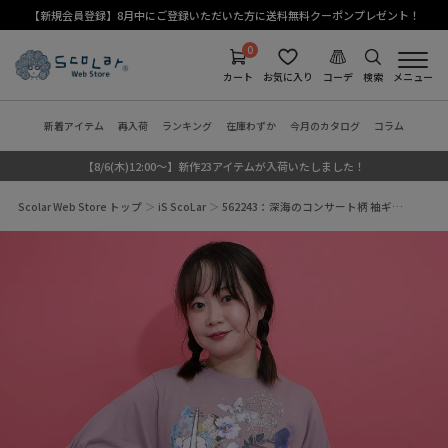
【新規会員登録】8月中にご登録いただいた方に送料無料クーポンプレゼント！
0
カート
お気に入り
コーデ
検索
メニュー
新着アイテム
再入荷
ランキング
在庫わずか
今月のカタログ
コラム
【8/6(木)12:00～】新作23アイテムが入荷いたしました！
Scolar Web Store トップ
iS ScoLar
562243：深海のコンサート柄 袖ギ…