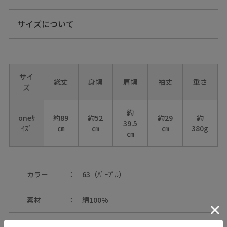
サイズについて
サイ
総丈
身幅
肩幅
袖丈
重さ
ズ
約
oneｻ
約89
約52
約29
約
39.5
ｲｽﾞ
㎝
㎝
㎝
380g
㎝
カラー
63（ﾊﾟｰﾌﾟﾙ）
素材
綿100%
原産国
中国