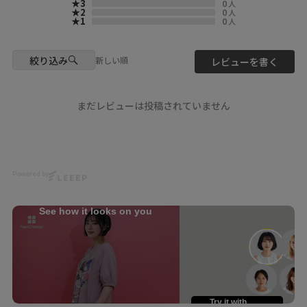
★3
0
人
トにもなるペチパンツ】
★2
0
人
★1
0
人
通気性と速乾性に優れたボイル
生地と
さらっとしたオーガンジーの異
絞り込み
新しい順
レビューを書く
素材ペチパンツ💗
オーガンジー部分にはお花やヒ
ョウ柄入りで
まだレビューは投稿されていません
ボトムスから覗くアクセントに
🐆
ロングスカートやワンピースの
裾から
Powered by
柄を覗かせるレイヤードコーデ
がオススメ😍
See how it looks on you
ほんのり透けるシアー素材が
足元を軽やかで涼しげな印象に
演出👸🏻💖
まー坊 149㎝
scolar_netshop
scolar_official
Try it with