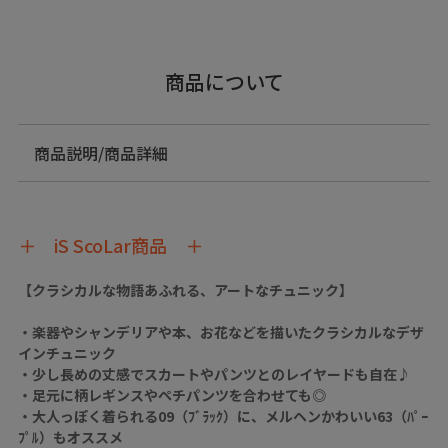
商品について
商品説明/商品詳細
＋ iS ScoLar商品 ＋
【クラシカルな物語あふれる、アートなチュニック】
・楽器やシャンデリアや本、お花などを描いたクラシカルなデザ
インチュニック
・少し長めの丈感でスカートやパンツとのレイヤードも自在♪
・足元に柄レギンスやペチパンツを合わせても◎
・大人っぽく着られる09（ﾌﾞﾗｯｸ）に、メルヘンかわいい63（ﾊﾟｰ
ﾌﾟﾙ）もオススメ