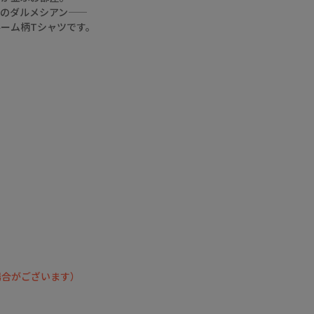
ピクセルで描かれた
ダルメシアン――
アートスカラーちゃ
ーム柄Tシャツです。
んなどなど
色んなTシャツが登
。
場です🧡🧡🧡
ぜひチェックしてく
ださいね🦊🎵
▶️ 新作・詳細は公式
サイトへ
『 ScoLar（ スカラ
ー ）』で検索してね
🔍
☆・☆・☆・☆・
☆・☆・☆・☆
- scolarの他の商品は
コチラ -
#scolar_ootd #スカ
ラー #scolar #ハデカ
場合がございます）
ワ
model