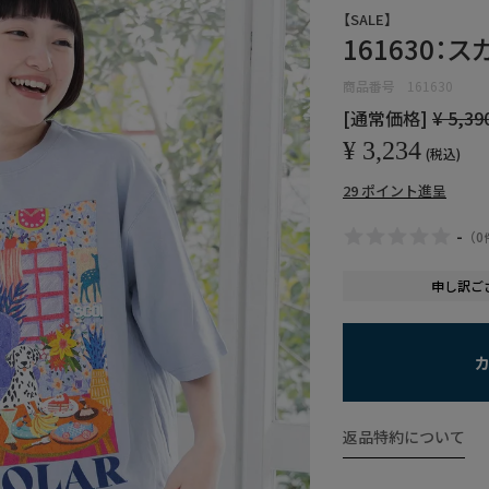
【SALE】
161630：
商品番号
161630
[通常価格]
¥
5,39
¥
3,234
税込
29
ポイント進呈
-
（
0
申し訳ご
返品特約について