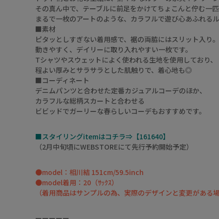
その真ん中で、テーブルに前足をかけてちょこんと佇む一匹の
まるで一枚のアートのような、カラフルで遊び心あふれるル
■素材
ピタッとしすぎない着用感で、裾の両脇にはスリット入り
動きやすく、デイリーに取り入れやすい一枚です。
Tシャツやスウェットによく使われる生地を使用しており、
程よい厚みとサラサラとした肌触りで、着心地も◎
■コーディネート
デニムパンツと合わせた定番カジュアルコーデのほか、
カラフルな総柄スカートと合わせる
ビビッドでガーリーな春らしいコーデもおすすめです。
■スタイリングitemはコチラ⇒【161640】
（2月中旬頃にWEBSTOREにて先行予約開始予定）
●model：相川結 151cm/59.5inch
●model着用：20（ｻｯｸｽ）
（着用商品はサンプルの為、実際のデザインと変更がある
ーーーーー