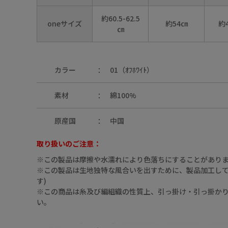
約60.5-62.5
oneサイズ
約54㎝
約4
㎝
カラー
01（ｵﾌﾎﾜｲﾄ）
09（ﾌﾞﾗｯｸ）
素材
綿100%
原産国
中国
取り扱いのご注意：
※この製品は摩擦や水濡れにより色落ちにすることがあり
※この製品は生地独特な風合いを出すために、製品加工してあ
09（ﾌﾞﾗｯｸ）
す)
※この商品は糸及び編組織の性質上、引っ掛け・引っ掛か
い。