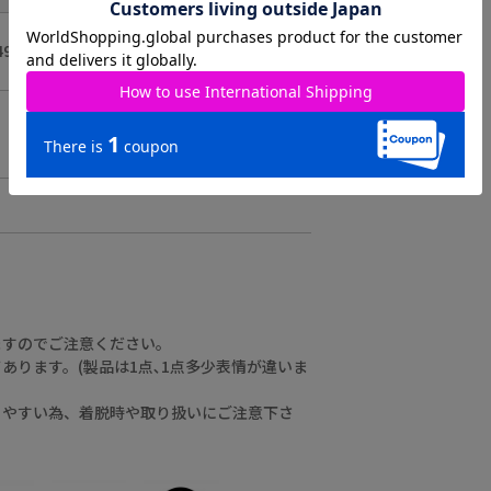
9.5㎝
約26㎝
約160g
ますのでご注意ください。
ります。(製品は1点､1点多少表情が違いま
りやすい為、着脱時や取り扱いにご注意下さ