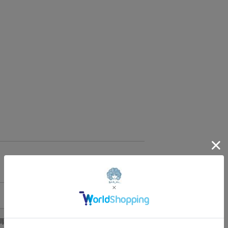
@yu__nyan16
@mnkm329momo
Photo
@ikumi_watanabe
@ryoheikoga
Hair
@nanairo0420
☆・☆・☆・☆・
☆・☆・☆・☆
肩幅
袖丈
重さ