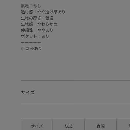
裏地：なし
透け感：やや透け感あり
生地の厚さ：普通
生地感：やわらかめ
伸縮性：ややあり
ポケット：あり
ーーーーー
※ ｽﾘｯﾄあり
01（ｵﾌﾎﾜｲﾄ）
サイズ
01（ｵﾌﾎﾜｲﾄ）
サイズ
総丈
身幅