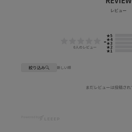
REVIEW
レビュー
★5
-
★4
★3
★2
0
人のレビュー
★1
絞り込み
新しい順
まだレビューは投稿され
Powered by