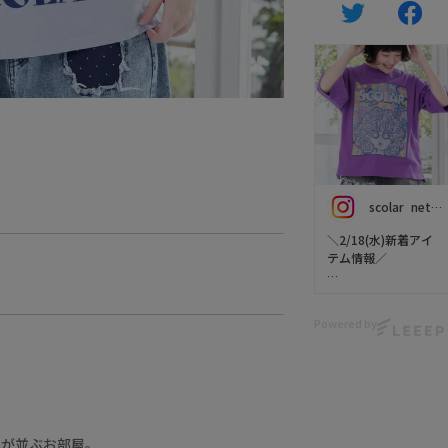
scolar_netshop
＼2/18(水)新着アイ
テム情報／
今週の新作【 ScoLar
Tシャツ（スカラ
Powered by
ー） 】をご紹介( ◜▿◝
)💕
スカーフ柄にルーム
柄🏠
ストリート風バック
プリントや
ンが並ぶお部屋。