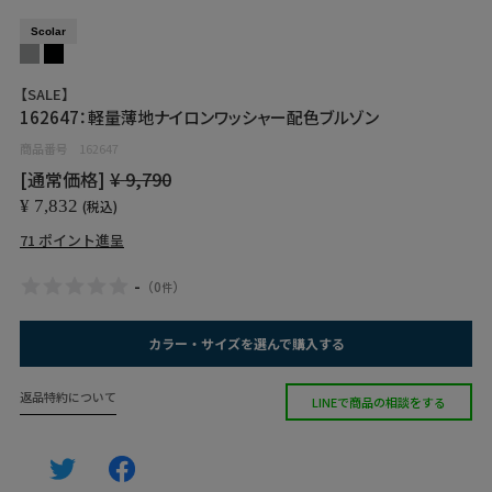
Scolar
【SALE】
162647：軽量薄地ナイロンワッシャー配色ブルゾン
商品番号
162647
[通常価格]
¥
9,790
¥
7,832
税込
71
ポイント進呈
-
（
0
）
件
カラー・サイズを選んで購入する
返品特約について
LINEで商品の相談をする