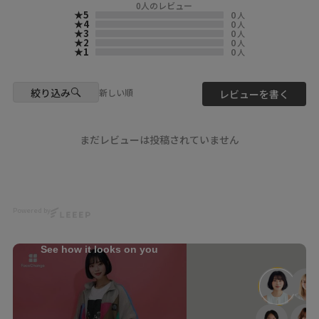
0
人のレビュー
★5
0
人
📍Location & Access
☆・☆・☆・☆・☆・☆・☆・
★4
0
人
★3
0
人
scolar_harajuku
☆
★2
0
人
6-9-13 Jingumae, Shibuya-ku,
★1
0
人
Tokyo
- scolarの他の商品はコチラ -
About 9 minutes walk from
#scolar_ootd #スカラー
Harajuku Station About 3
#scolar #ハデカワ
絞り込み
新しい順
レビューを書く
minutes walk from Meiji-
Jingumae Station
model
@yu__nyan16
#ScoLar
まだレビューは投稿されていません
#Japanfashion #kawaii
Photo
#harajuku #JapanTravel
@kazuhisataniguchi_309
Hair
@nanairo0420
Powered by
☆・☆・☆・☆・☆・☆・☆・
☆
See how it looks on you