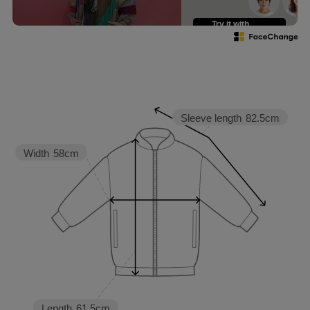
Try it with
your own face
Sleeve length
82.5cm
Width
58cm
Length
61.5cm