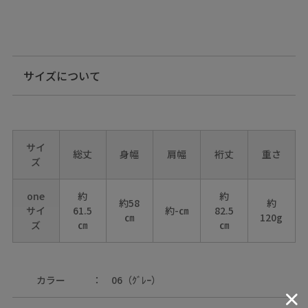
サイズについて
サイ
総丈
身幅
肩幅
裄丈
重さ
ズ
one
約
約
約58
約
サイ
61.5
約-㎝
82.5
㎝
120g
ズ
㎝
㎝
カラー
06（ｸﾞﾚｰ）