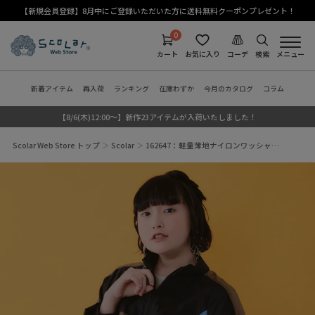
【新規会員登録】8月中にご登録いただいた方に送料無料クーポンプレゼント！
0
カート
お気に入り
コーデ
検索
メニュー
新着アイテム
再入荷
ランキング
在庫わずか
今月のカタログ
コラム
【8/6(木)12:00～】新作23アイテムが入荷いたしました！
Scolar Web Store トップ
Scolar
162647：軽量薄地ナイロンワッシャ…