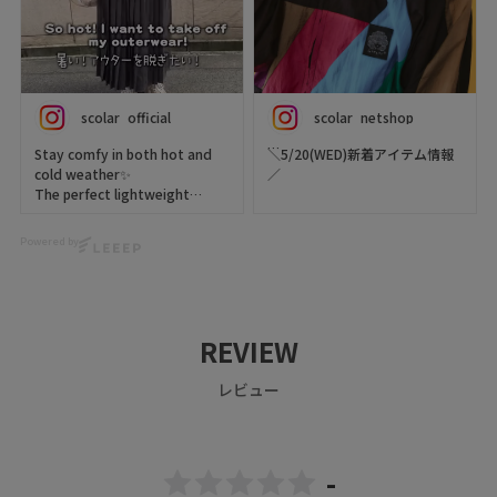
scolar_official
scolar_netshop
Stay comfy in both hot and
＼5/20(WED)新着アイテム情報
cold weather✨
／
The perfect lightweight
outerwear!
今週の新作【 ScoLar（スカラ
Compact enough to fit in
ー） 】をご紹介 ･֊･✨
Powered by
your bag,
making it the perfect travel
ポップな刺繍がカワイイ、異素
companion♪
材ジャンパースカート💘
胸元のポケットとレトロなカラ
🍭We ship worldwide! Visit our
ーワッペンがアクセントに🧵🍒
REVIEW
webstore!
😸
https://www.scolar.jp/
レビュー
scolar_netshop
ぜひチェックしてくださいね🦊
🎵
寒いも暑いも安心！
ちょうどいいアウター✨
▶️ 新作・詳細は公式サイトへ
バッグにも収納できるからお出
『 ScoLar（ スカラー ）』で検
-
かけのお供にいかが？
索してね🔍