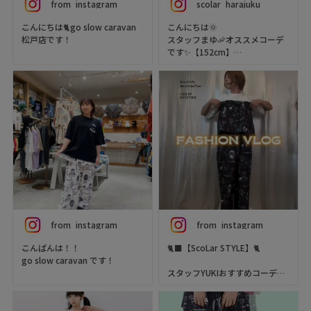
from_instagram
scolar_harajuku
こんにちは🐈go slow caravan
こんにちは🌞
松戸店です！
スタッフまゆ🦐オススメコーデ
です✨【152cm】
存在感たっぷりの2WAY商品を
ご紹介💁‍♀️
大きめのメッシュでとっても涼
しそうなプルオーバーにさらっ
ScoLar
とチュールをプラス
ビスチェ付き総柄パンツ
ネコ🐈とキノコ🍄が可愛い😍
￥10,890(税込)
3way巻きスカート付きパンツを
合わせコーデ完成🌟
品番:972657270005
カラー:アイボリー/ブラック
着用アイテム
【ScoLar/スカラー】
コーディネートの主役になれる
Tシャツ（T-shirt）
服をコンセプトにデザインはレ
品番：162688
from_instagram
from_instagram
トロな雰囲気させる、独創的で
ボックスアート柄アップリケ付
インパクトのあるプリントが中
き メッシュプルオーバー
こんばんは！！
🐈‍⬛【ScoLar STYLE】🐈
心。ワクワク・ドキドキ感のあ
color :55(brown)
go slow caravan です！
るカジュアルブランド。
スタッフYUKIおすすめコーデを
チュールロンT（tulle long
🌈NEW ARRIVAL🌈
ご紹介♡
sleeve top）
品番:562217
ScoLar/スカラー × orion TEE
★アンティーク柄3WAY巻きス