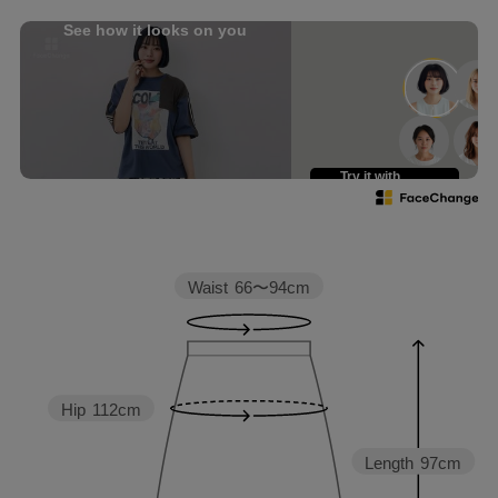
See how it looks on you
Try it with
your own face
Waist
66〜94cm
Hip
112cm
Length
97cm