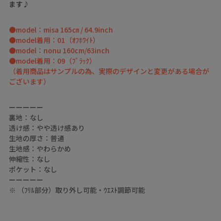
ます♪
●model：misa 165㎝ / 64.9inch
●model着用：01（ｵﾌﾎﾜｲﾄ）
●model：nonu 160cm/63inch
●model着用：09（ﾌﾞﾗｯｸ）
（着用商品はサンプルの為、実際のデザインと変更がある場合が
ございます）
ーーーーー
裏地：なし
透け感：やや透け感あり
生地の厚さ：普通
生地感：やわらかめ
伸縮性：なし
ポケット：なし
ーーーーー
※ （ﾌﾘﾙ部分）取り外し可能・ｳｴｽﾄ調節可能