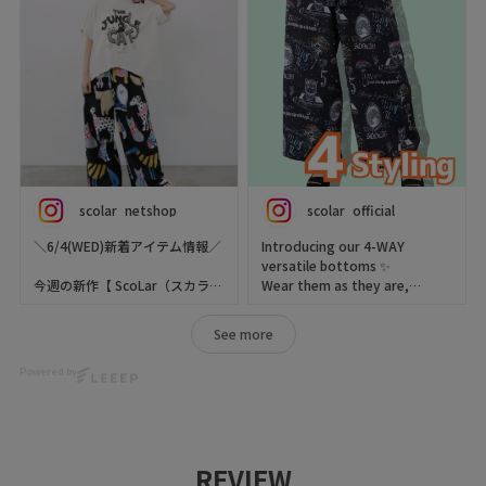
星座柄 チュールシアーインナー
《ドリーム缶》
カート付パンツ
color :09(Black)
Color: ブラック
アレンジ自在‼️
パンツ（pants）
Size:F
ウエストにフリルを重ねた、存
品番：162685
￥4,620(税込)
在感たっぷりのレイヤードデザ
アンティーク柄 3way巻きスカ
イン❤︎
ート付きパンツ
ScoLar/スカラー ビスチェ付き
フリル部分は取り外して着用可
color :05(Ivory)
総柄パンツ
能◎
フリルはTシャツなどに重ね
Color: アイボリー/ブラック
て、ビスチェ風アレンジも楽し
scolar_netshop
scolar_netshop
scolar_official
Size: F
めます♪
#スカラー原宿店
￥10,890(税込)
#ScoLar原宿店
＼6/4(WED)新着アイテム情報／
Introducing our 4-WAY
【接触冷感シリーズ】
#ScoLar
versatile bottoms ✨
ーーーーーーーーーーーーーー
ひんやり爽やかなレトロポップ
#iSScoLar
今週の新作【 ScoLar（スカラ
Wear them as they are,
ーーーーーーー
なサマーカラーTシャツ🩵
#ScoLarParity
ー） 】をご紹介 ･֊･✨
transform them into a
商品の詳細や在庫状況などお気
後ろ姿を華やかに彩る、女の子
スカラー
bustier, and enjoy a variety of
軽にお問い合わせ下さい✨また
×フルーツ柄のバックプリント
See more
スカラーパリティ
アレンジ自在❤️‍🔥
looks depending on your
ご来店によるお問い合わせも大
デザイン👧
ハデカワ
フリル部分は取り外して使える
styling♪
歓迎です🎉
前には輪切りレモンのワンポイ
Powered by
着るアート
のでコーデの幅が広がります🐶
Tell us your favorite style in
ントをプラス🍋
個性的
the comments 💭💕
#goslowcaravan
触れるとほんのり冷たい、夏に
原宿
ぜひチェックしてくださいね🦊
#ゴースローキャラバン
うれしい接触冷感素材を使用♪
表参道
🎵
🍭We ship worldwide! Visit our
#goslowcaravan大日店
harajuku
webstore!
#scolar
ひんやり快適な着心地で、
REVIEW
japan
▶️ 新作・詳細は公式サイトへ
https://www.scolar.jp/