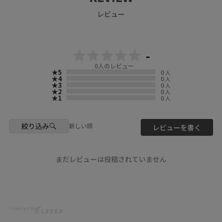
夏のおしゃれをもっと楽しめま
kawaii
『 ScoLar（ スカラー ）』で検
scolar_netshop
す♡
夏コーデ
レビュー
索してね🔍
ゆったりシルエットでラクに着
4WAYで楽しめるボトムをご紹
られるのも
☆・☆・☆・☆・☆・☆・☆・
介✨
おすすめポイント♪
☆
そのまま着たり、ビスチェとし
て使ったり、着こなし次第でい
-
今年の夏は、おしゃれも快適さ
- scolarの他の商品はコチラ -
ろんなコーデが楽しめるよ♪
も
0
人のレビュー
#scolar_ootd #スカラー
あなたのお気に入りのスタイル
★5
0
両方叶えるコーデで過ごしませ
人
#scolar #ハデカワ
をコメントで教えてね💭💕
★4
0
人
んか？☀️
★3
0
人
★2
0
人
model
📍Location & Access
★1
0
人
ぜひキャンディキャンディへ
@nonu3911
scolar_harajuku
お越しくださいませ♡
@misa___style
6-9-13 Jingumae, Shibuya-ku,
スタッフ一同
Tokyo
絞り込み
皆さまのご来店をお待ちしてお
新しい順
レビューを書く
Photo
About 9 minutes walk from
ります♪
@ikumi_watanabe
Harajuku Station About 3
minutes walk from Meiji-
moriyumi_official
Hair
Jingumae Station
まだレビューは投稿されていません
#キャンディキャンディ
@nanairo0420
#ScoLar
#ScoLar
#大人カジュアル
☆・☆・☆・☆・☆・☆・☆・
#Japanfashion #kawaii
#体型カバーコーデ
☆
#harajuku #JapanTravel
#熊本セレクトショップ
Powered by