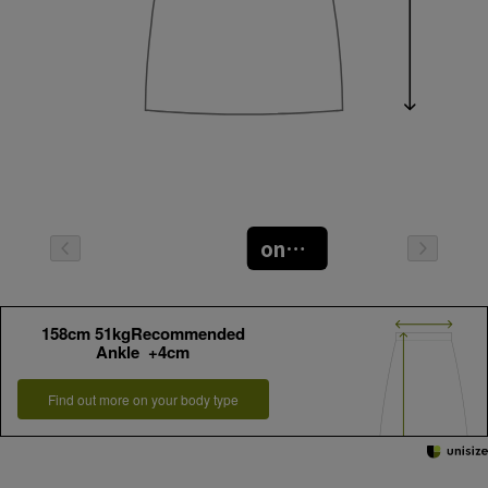
oneサイズ
158cm 51kgRecommended
Ankle +4cm
Find out more on your body type