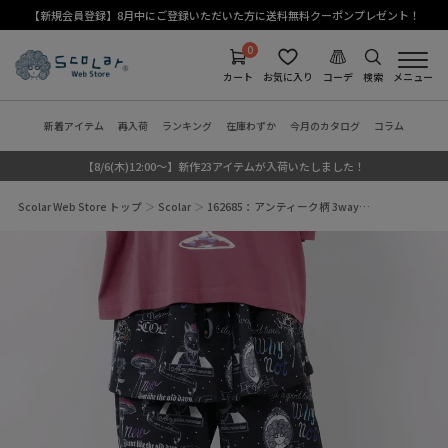
【新規会員登録】8月中にご登録いただいた方に送料無料クーポンプレゼント！
0
カート
お気に入り
コーデ
検索
メニュー
新着アイテム
再入荷
ランキング
在庫わずか
今月のカタログ
コラム
【8/6(木)12:00～】新作23アイテムが入荷いたしました！
Scolar Web Store トップ
Scolar
162685：アンティーク柄 3way…