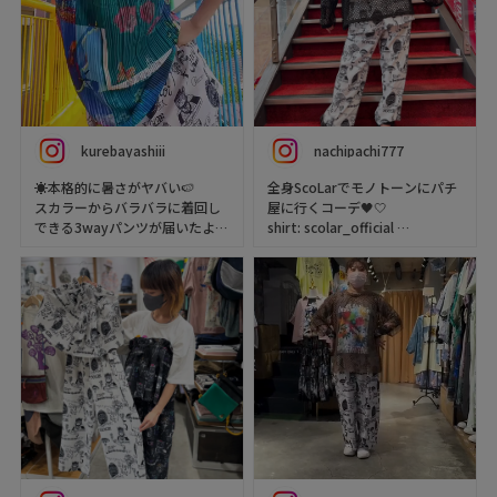
kurebayashiii
nachipachi777
☀️本格的に暑さがヤバい🍉
全身ScoLarでモノトーンにパチ
スカラーからバラバラに着回し
屋に行くコーデ🖤🤍
できる3wayパンツが届いたよ💕
shirt: scolar_official
巻きスカートが優秀すぎて、白
pants: scolar_netshop
のパンツ気兼ねなく履けちゃう
shoes: niketokyo
👖
ラフに着れるかわいい個性派ブ
ランド
▷ scolar_netshop
#PR #スカラー #scalor
#scalor_ootd