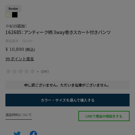
Scolar
※6/15追加：
162685：アンティーク柄 3way巻きスカート付きパンツ
商品番号
162685
¥
10,890
税込
99
ポイント進呈
-
（
0
）
件
申し訳ございません。ただいま在庫がございません。
カラー・サイズを選んで購入する
返品特約について
LINEで商品の相談をする