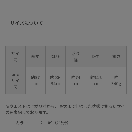
サイズについて
サイ
渡り
総丈
ｳｴｽﾄ
ﾋｯﾌﾟ
重さ
ズ
幅
one
約97
約66-
約74
約112
約
サイ
㎝
94㎝
㎝
㎝
340g
ズ
※ウエストは上がり寸から、最大まで伸ばした状態で測ったサイ
ズを表記しております。
カラー
09（ﾌﾞﾗｯｸ）