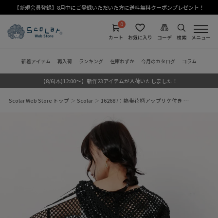
【新規会員登録】8月中にご登録いただいた方に送料無料クーポンプレゼント！
0
カート
お気に入り
コーデ
検索
メニュー
新着アイテム
再入荷
ランキング
在庫わずか
今月のカタログ
コラム
【8/6(木)12:00～】新作23アイテムが入荷いたしました！
Scolar Web Store トップ
Scolar
162687：熱帯花柄アップリケ付き …