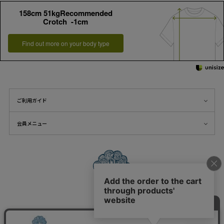
158cm 51kgRecommended
Crotch -1cm
Find out more on your body type
ご利用ガイド
会員メニュー
FOLLOW US