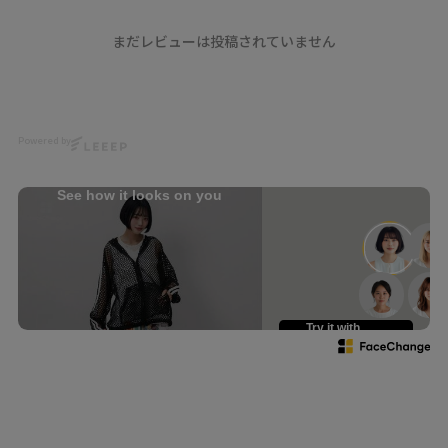
☆
harajuku
【透け感で遊ぶ！アップリケ付
japan
きメッシュパーカー】
- scolarの他の商品はコチラ -
まだレビューは投稿されていません
kawaii
#scolar_ootd #スカラー
夏コーデ
涼しげなメッシュ素材を使用し
#scolar #ﾕﾆｾｯｸｽ
深夜水族館
た
水族館コーデ
夏にぴったりの軽やかパーカー
model
ラッコ
🌻
@nonu3911
クジラ
Powered by
@misa___style
貝殻
大きめのメッシュからインナー
ワンピース
の色や柄を
Photo
ワントーンコーデ
See how it looks on you
覗かせてレイヤードコーデを楽
@ikumi_watanabe
ブラック
しめます👀❤️
Hair
背中には存在感たっぷりの
@nanairo0420
BIGフラワーアップリケをあし
らい華やかなアクセントに🌺
☆・☆・☆・☆・☆・☆・☆・
☆
お花のフェミニンさと袖ライン
Try it with
your own face
の
スポーティーさが絶妙にマッチ
したデザイン✨
さっと羽織るだけでコーデの幅
が