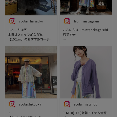
期間は→7/6(月)～7/21(火)ま
で！
暑いけどオシャレは諦めたくな
いそんなあなたに❣️ぴったりな
scolar_harajuku
from_instagram
夏のイベントが開催中です❕🎐꙳⋆
🍉
こんにちは☔️
こんにちは！mintpackage旭川
本日はスタッフ🦖なら🦕
店です☀️
対象の商品を合わせて、税込
【152cm】のおすすめコーデを
¥8,800以上のお買上げで【アン
ご紹介します💫
夏の季節にピッタリなメッシュ
ドヴォーグオリジナルうちわ】
パーカーがScoLarより入荷しま
をプレゼント🎁- ̗̀🎁 ̖́-
貝殻ワンピースとひょっこり可
した🫶💞バックに施されたお花
愛すぎるラッコTシャツの相性
のアートがポイントです🌸✨
#ゆるカジ #ScoLar
は完璧✨ふわぁっと柔らかく広
#ScoLarParity #mintpackage
がる裾はゆれるとまるでクラゲ
お色は全3色‼️是非お近くの店舗
旭川 #アンドヴォーグ
🪼 テーマは『深夜水族館』なワ
でチェックして見てください
ントーンコーデです🐠🌙🌟
ね！😚💕
着用アイテム
スタッフ身長 160cm
パーカー ¥9,790（税込）から
パーカー（hoodie）
20%OFF！
品番：162687
scolar.fukuoka
scolar_netshop
熱帯花柄アップリケ付き ライン
#mintpackage
入りメッシュパーカー
#mintpackage_asahikawa
・
＼6/18(THU)新着アイテム情報
color：09(Black)
#scolar #ゆるだぼ #だぼカジ