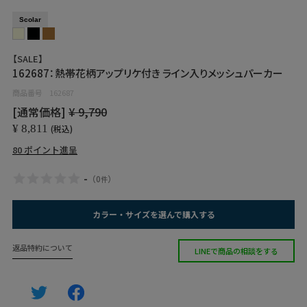
Scolar
【SALE】
162687：熱帯花柄アップリケ付き ライン入りメッシュパーカー
商品番号
162687
[通常価格]
¥
9,790
¥
8,811
税込
80
ポイント進呈
-
（
0
）
件
カラー・サイズを選んで購入する
返品特約について
LINEで商品の相談をする