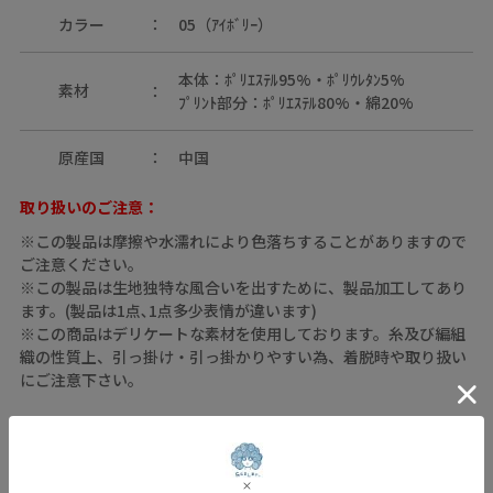
カラー
05（ｱｲﾎﾞﾘｰ）
本体：ﾎﾟﾘｴｽﾃﾙ95%・ﾎﾟﾘｳﾚﾀﾝ5%
素材
ﾌﾟﾘﾝﾄ部分：ﾎﾟﾘｴｽﾃﾙ80%・綿20%
原産国
中国
取り扱いのご注意：
※この製品は摩擦や水濡れにより色落ちすることがありますので
ご注意ください。
※この製品は生地独特な風合いを出すために、製品加工してあり
ます。(製品は1点､1点多少表情が違います)
※この商品はデリケートな素材を使用しております。糸及び編組
織の性質上、引っ掛け・引っ掛かりやすい為、着脱時や取り扱い
にご注意下さい。