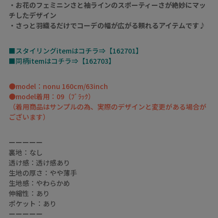
・お花のフェミニンさと袖ラインのスポーティーさが絶妙にマッ
チしたデザイン
・さっと羽織るだけでコーデの幅が広がる頼れるアイテムです♪
■スタイリングitemはコチラ⇒【162701】
■同柄itemはコチラ⇒【162703】
●model：nonu 160cm/63inch
●model着用：09（ﾌﾞﾗｯｸ）
（着用商品はサンプルの為、実際のデザインと変更がある場合が
ございます）
ーーーーー
裏地：なし
透け感：透け感あり
生地の厚さ：やや薄手
生地感：やわらかめ
伸縮性：あり
ポケット：あり
ーーーーー