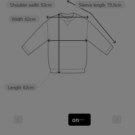
広がる頼れるアイテムです♪
Shoulder width
53cm
Sleeve length
79.5cm
まー坊 149㎝
Width
62cm
scolar_netshop
scolar_official
#ScoLar #isScoLar
#scolarparity
#福岡大名 #fashion
Length
62cm
oneサイズ