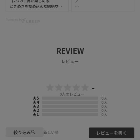
【2つの世界が楽しめる
／
ときめきを詰め込んだ総柄ワン
Tシャツ（T-shirt）
ピース】
今週の新作【 スカラー
品番：162707
（ScoLar） 】をご紹介 🤓✨
お花いっぱい水族館柄Tシャツ
Powered by
前後で異なる世界観が楽しめる
color：09(Black)
遊び心たっぷりの総柄ワンピー
前後で異なる世界観が楽しめ
ス🩷
る、遊び心たっぷりの総柄ワン
ワンピース／ドレス（dress）
ピース🧚‍♀️🪄✨
品番：562244
前身頃：動物たちを乗せた気球
前身頃には動物たちを乗せた気
天竺ｘプリーツシフォン 貝殻柄
REVIEW
が空を
球が空を漂うような夢いっぱい
グラデワンピース
漂うような夢いっぱいのデザイ
のデザイン💕
color：09(Black)
レビュー
ン🎈
後身頃はお花や蝶々、スイーツ
を散りばめた甘くメルヘンな柄
scolar_netshop
後身頃：お花や蝶々
に🎵
#スカラー原宿店
スイーツを散りばめた甘くメル
ときめきを詰め込んだデザイン
#ScoLar原宿店
ヘンな柄に♡
です🧁🍊🍓
-
#ScoLar
#iSScoLar
0
人のレビュー
ウエストのドロストでシルエッ
ぜひチェックしてくださいね🦊
★5
0
#ScoLarParity
人
ト調節ができ
🍫🐬
★4
0
人
スカラー
★3
0
人
その日の気分に合わせてアレン
スカラーパリティ
★2
0
人
ジ可能🙆‍♀️
▶️ 新作・詳細は公式サイトへ
★1
0
人
ハデカワ
『 ScoLar（ スカラー ）』で検
着るアート
肩やサイドに施したロゴ入り
索してね🔍
個性的
ラインテープがカジュアルなア
絞り込み
原宿
新しい順
レビューを書く
クセントをプラス💜
☆・☆・☆・☆・☆・☆・☆・
表参道