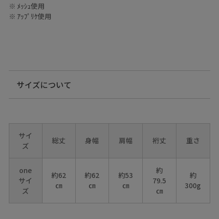
※ ﾒｯｼｭ使用
※ ｱｯﾌﾟﾘｹ使用
サイズについて
サイ
総丈
身幅
肩幅
裄丈
重さ
ズ
one
約
約62
約62
約53
約
サイ
79.5
㎝
㎝
㎝
300g
ズ
㎝