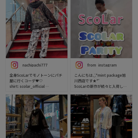
nachipachi777
from_instagram
全身ScoLarでモノトーンにパチ
こんにちは◡̈*mint package旭
屋に行くコーデ🖤🤍
川西店です★*ﾟ
shirt: scolar_official
ScoLarの新作が続々と入荷して
pants: scolar_netshop
おります🚀✨
shoes: niketokyo
新作アイテムを使ったオススメ
コーディネートをご紹介してい
ますので、ぜひチェックしてく
ださい👀✨
Cool Style Festival
【開催】‼️🥳🎉🎊