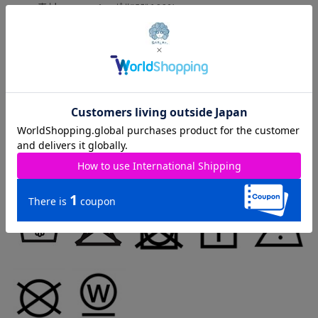
素材
ﾎﾟﾘｴｽﾃﾙ100%
原産国
中国
取り扱いのご注意：
※この製品は摩擦や水濡れにより色落ちすることがありますので
ご注意ください。
※この製品は生地独特な風合いを出すために、製品加工してあり
ます。(製品は1点､1点多少表情が違います)
※この商品は糸及び編組織の性質上、引っ掛け・引っ掛かりやす
い為、着脱時や取り扱いにご注意下さい。