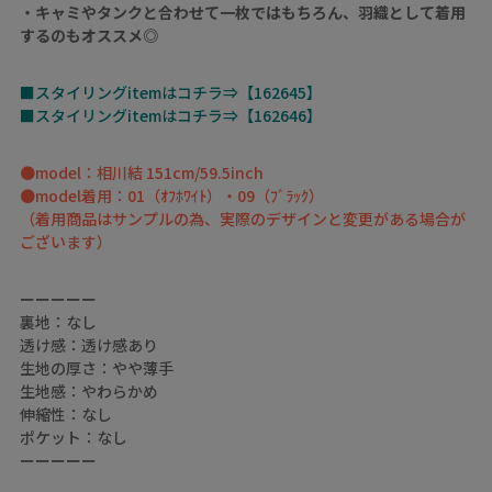
・キャミやタンクと合わせて一枚ではもちろん、羽織として着用
するのもオススメ◎
■スタイリングitemはコチラ⇒【162645】
■スタイリングitemはコチラ⇒【162646】
●model：相川結 151cm/59.5inch
●model着用：01（ｵﾌﾎﾜｲﾄ）・09（ﾌﾞﾗｯｸ）
（着用商品はサンプルの為、実際のデザインと変更がある場合が
ございます）
ーーーーー
裏地：なし
透け感：透け感あり
生地の厚さ：やや薄手
生地感：やわらかめ
伸縮性：なし
ポケット：なし
ーーーーー