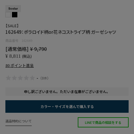
Scolar
【SALE】
162649：ポラロイド柄or花ネコストライプ柄 ガーゼシャツ
商品番号
162649
[通常価格]
¥
9,790
¥
8,811
税込
80
ポイント進呈
-
（
0
）
件
申し訳ございません。ただいま在庫がございません。
カラー・サイズを選んで購入する
返品特約について
LINEで商品の相談をする