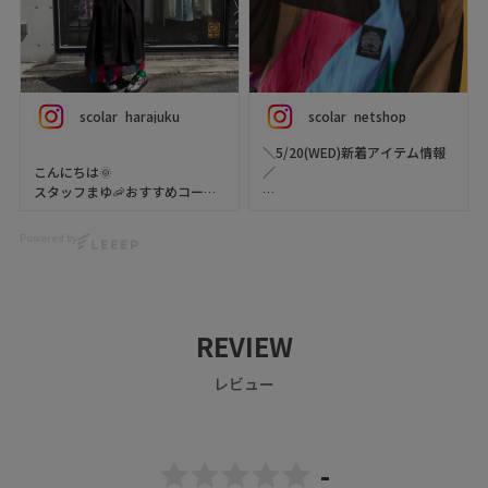
scolar_harajuku
scolar_netshop
＼5/20(WED)新着アイテム情報
こんにちは🌞
／
スタッフまゆ🦐おすすめコーデ
✨【152㎝】
今週の新作【 ScoLar（スカラ
ー） 】をご紹介 ･֊･✨
Powered by
原宿の本日の最高気温は31℃で
すって🫠☀️
ポップな刺繍がカワイイ、異素
日焼け気になっちゃう方もいる
材ジャンパースカート💘
んじゃないでしょうか❓
胸元のポケットとレトロなカラ
薄手のアイテムで軽さと涼しさ
ーワッペンがアクセントに🧵🍒
REVIEW
を
😸
追求してみました🦋🌈
レビュー
風が吹くとふわふわっとお洋服
ぜひチェックしてくださいね🦊
が揺れる感じが素敵です✨🥰
🎵
▶️ 新作・詳細は公式サイトへ
着用アイテム
『 ScoLar（ スカラー ）』で検
-
索してね🔍