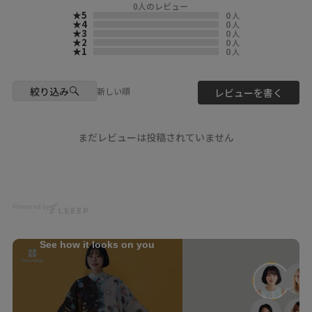
0
人のレビュー
（blouse）
★5
0
人
162649
☆・☆・☆・☆・☆・☆・☆・
★4
0
人
★3
0
人
ポラロイド柄or花ネコストライ
☆
★2
0
人
プ柄ガーゼシャツ
★1
0
人
ブラック(09)Black
- scolarの他の商品はコチラ -
#scolar_ootd #スカラー
（skirt）
#scolar #ハデカワ
絞り込み
新しい順
レビューを書く
162645
楊柳シフォンストライプスカー
model
ト
@yu__nyan16
レッド（15）Red
まだレビューは投稿されていません
Photo
@kazuhisataniguchi_309
(vest)
562223
Hair
ワンポイント蝶刺繍ロング丈ジ
@nanairo0420
Powered by
レ
ブラック(09)Black
☆・☆・☆・☆・☆・☆・☆・
☆
See how it looks on you
scolar_netshop
#スカラー原宿店
#ScoLar原宿店
#ScoLar
#iSScoLar
#ScoLarParity