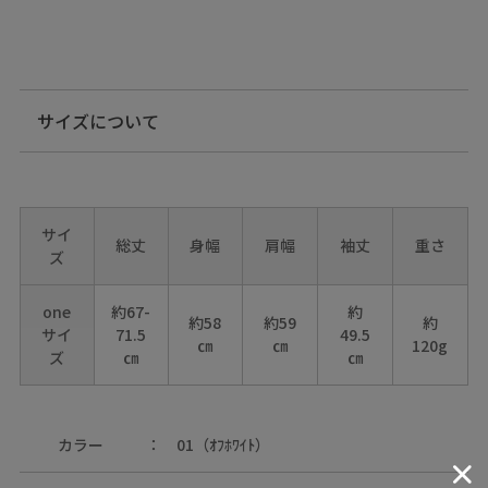
サイズについて
サイ
総丈
身幅
肩幅
袖丈
重さ
ズ
one
約67-
約
約58
約59
約
サイ
71.5
49.5
㎝
㎝
120g
ズ
㎝
㎝
カラー
01（ｵﾌﾎﾜｲﾄ）