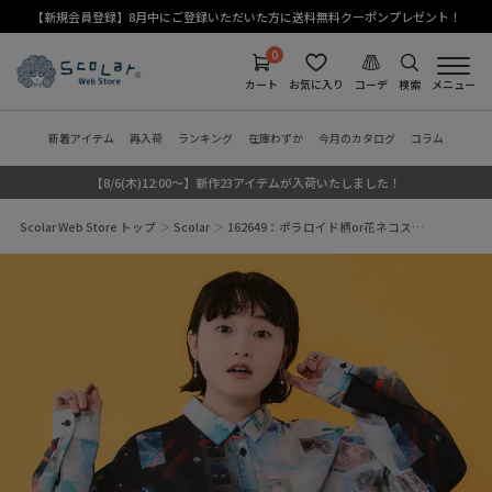
【新規会員登録】8月中にご登録いただいた方に送料無料クーポンプレゼント！
0
カート
お気に入り
コーデ
検索
メニュー
新着アイテム
再入荷
ランキング
在庫わずか
今月のカタログ
コラム
【8/6(木)12:00～】新作23アイテムが入荷いたしました！
Scolar Web Store トップ
Scolar
162649：ポラロイド柄or花ネコス…