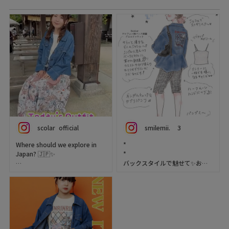
scolar_official
smilemii.__3
Where should we explore in
*
Japan? 🇯🇵✨
*
バックスタイルで魅せて✨お役
This time, we visited ise
立ちアウターで出かけましょ
Prefecture! ❤️
♪♪
We enjoyed delicious local
*
food,
*
strolled around at a relaxed
*
pace,
✔︎ outer … テレフォン柄バック