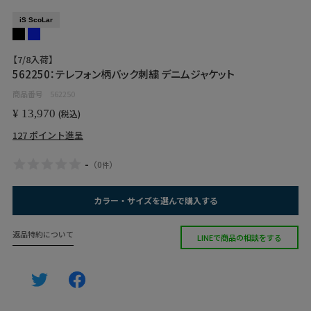
iS ScoLar
【7/8入荷】
562250：テレフォン柄バック刺繍 デニムジャケット
商品番号
562250
¥
13,970
税込
127
ポイント進呈
-
（
0
）
件
カラー・サイズを選んで購入する
返品特約について
LINEで商品の相談をする