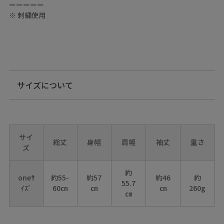
ーーーーー
※ 刺繍使用
サイズについて
サイ
総丈
身幅
肩幅
袖丈
重さ
ズ
約
oneｻ
約55-
約57
約46
約
55.7
ｲｽﾞ
60㎝
㎝
㎝
260g
㎝