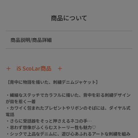
商品について
商品説明/商品詳細
＋ iS ScoLar商品 ＋
【背中に物語を描いた、刺繍デニムジャケット】
・繊細なステッチでカラフルに描いた、背中を彩る刺繍デザイン
が目を惹く一着
・カワイく包まれたプレゼントやリボンのそばには、ダイヤル式
電話
・さらに受話器をそっと押さえるネコの手…
・思わず想像がふくらむストーリー性も魅力♡
・シックで上品なデニムに、遊び心あふれるアートな刺繍を組み