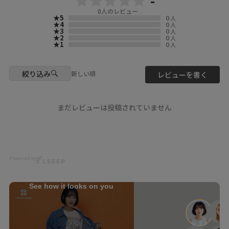
-
次はどこへ行こうかな？✨
0
人のレビュー
▶️ 新作・詳細は公式サイトへ
★5
0
人
『 ScoLar（ スカラー ）』で検
★4
0
人
📍Location & Access
★3
0
人
索してね🔍
scolar_harajuku
★2
0
人
★1
0
人
6-9-13 Jingumae, Shibuya-ku,
☆・☆・☆・☆・☆・☆・☆・
Tokyo
☆
About 9 minutes walk from
絞り込み
Harajuku Station
新しい順
レビューを書く
- scolarの他の商品はコチラ -
About 3 minutes walk from
#scolar_ootd #スカラー
Meiji-Jingumae Station
#scolar #ﾕﾆｾｯｸｽ
まだレビューは投稿されていません
#ScoLar
model
#JapanFashion #kawaii
@mnkm329momo
#Harajuku #JapanTravel
@ashley0716
Photo
Powered by
@ikumi_watanabe
@kazuhisataniguchi_309
See how it looks on you
Hair
@nanairo0420
☆・☆・☆・☆・☆・☆・☆・
☆