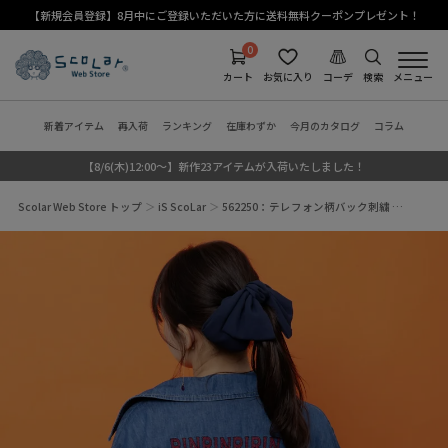
【新規会員登録】8月中にご登録いただいた方に送料無料クーポンプレゼント！
0
カート
お気に入り
コーデ
検索
メニュー
新着アイテム
再入荷
ランキング
在庫わずか
今月のカタログ
コラム
【8/6(木)12:00～】新作23アイテムが入荷いたしました！
Scolar Web Store トップ
iS ScoLar
562250：テレフォン柄バック刺繍 …