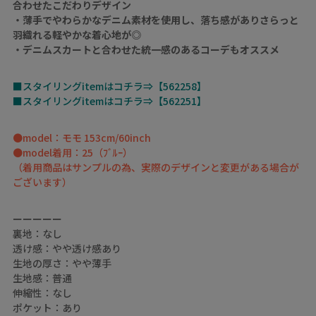
合わせたこだわりデザイン
・薄手でやわらかなデニム素材を使用し、落ち感がありさらっと
羽織れる軽やかな着心地が◎
・デニムスカートと合わせた統一感のあるコーデもオススメ
■スタイリングitemはコチラ⇒【562258】
■スタイリングitemはコチラ⇒【562251】
●model：モモ 153cm/60inch
●model着用：25（ﾌﾞﾙｰ）
（着用商品はサンプルの為、実際のデザインと変更がある場合が
ございます）
ーーーーー
裏地：なし
透け感：やや透け感あり
生地の厚さ：やや薄手
生地感：普通
伸縮性：なし
ポケット：あり