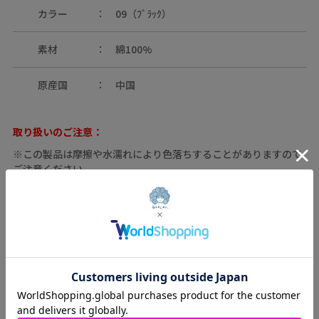
カラー
09（ﾌﾞﾗｯｸ）
素材
綿100%
原産国
中国
取り扱いのご注意：
※この製品は摩擦や水濡れにより色落ちすることがありますので
ご注意ください。
※この製品は生地独特な風合いを出すために、製品加工してあり
ます。(製品は1点､1点多少表情が違います)
※この商品は糸及び編組織の性質上、引っ掛け・引っ掛かりやす
い為、着脱時や取り扱いにご注意下さい。
※この商品は刺繍を使用している為、糸及び編組織の性質上、引
っ掛け・引っ掛かりやすい為、着脱時や取り扱いにご注意下さ
い。