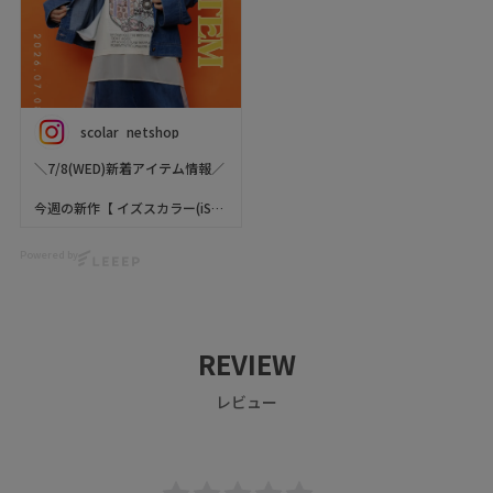
and soaked in the beautiful
刺繍 デニムジャケット
scenery.
scolar_netshop
My cute back-print cardigan
scolar_official 🐈
and comfy dress made the
trip even more fun. 💙
猛暑日が続いて夏が本気出して
scolar_netshop
Where should we go next? ✈️
きた今日この頃☀️
✨
外が暑すぎると室内の冷房との
＼7/8(WED)新着アイテム情報／
寒暖差で寒いと感じることも🌬️
model:scolar_hellothankyou_
そんな時さらっと羽織れる薄手
今週の新作【 イズスカラー(iS
plus
のアウターが役立ちます！
ScoLar) 】をご紹介🐬✨
こちらのジャケット、さらっと
🍭 We ship worldwide! Visit
薄手でゆったりと着られるの
Powered by
artを身に纏う🎨👩‍🎨
our webstore!
で、冷房対策はもちろん！紫外
お花が咲き誇る海辺の街を描い
ScoLar Webstore
線対策にも◎
た
scolar_netshop
ボトムにはスッキリと、今年ら
アートなデザインワンピース🩷
しいカプリパンツを合わせて、
❤️🩷
今回は三重県を旅してきまし
メリハリつけると良さそう♪
REVIEW
左右で柄を切り替えたアシンメ
た❣️
*
トリーデザインが
美味しいグルメを楽しんで、
*
レビュー
動くたびに違った表情を演出
のんびり街をお散歩🌿
*
✨✨
背中のデザインが可愛い羽織
#pr #scolar #スカラー #ファッ
と、
ションイラスト #イラスト
ぜひチェックしてくださいね🦊
ゆったりワンピースで旅気分も
🍫🐬
アップ💙