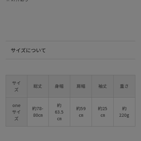
サイズについて
サイ
総丈
身幅
肩幅
袖丈
重さ
ズ
one
約
約78-
約59
約25
約
サイ
63.5
80㎝
㎝
㎝
220g
ズ
㎝