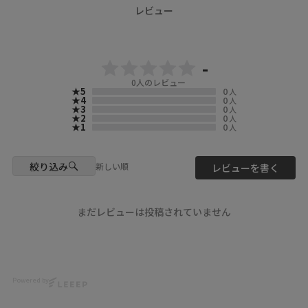
🍭 We ship worldwide! Visit
感が涼しげで春夏の羽織りにオ
レビュー
our webstore!
ススメ🩷🩷🩷
ScoLar Webstore
scolar_netshop
ぜひチェックしてくださいね🦊
🍫🐬
シールになっちゃった!? 😝💕
-
新作アイテムで出勤コーデして
▶️ 新作・詳細は公式サイトへ
0
人のレビュー
みたよ🌈
『 ScoLar（ スカラー ）』で検
★5
0
人
カラフルで気分までワクワク✨
索してね🔍
★4
0
人
★3
0
人
★2
0
人
最後の変身がお気に入り…🤭
☆・☆・☆・☆・☆・☆・☆・
★1
0
人
☆
📍Location & Access
scolar_harajuku
- scolarの他の商品はコチラ -
絞り込み
新しい順
レビューを書く
6-9-13 Jingumae, Shibuya-ku,
#scolar_ootd #スカラー
Tokyo
#scolar #ﾕﾆｾｯｸｽ
About 9 minutes walk from
Harajuku Station
model
まだレビューは投稿されていません
About 3 minutes walk from
@mnkm329momo
Meiji-Jingumae Station
@yu__nyan16
#ScoLar
Photo
#JapanFashion #kawaii
@ikumi_watanabe
Powered by
#Harajuku #JapanTravel
Hair