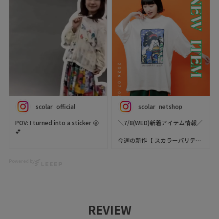
scolar_official
scolar_netshop
POV: I turned into a sticker 😝
＼7/8(WED)新着アイテム情報／
💕
今週の新作【 スカラーパリティ
Styling my work outfit with
(ScoLar Parity) 】をご紹介🐬✨
our latest arrivals! 🌈
Powered by
So colorful, so fun, and full of
福をよぶ🐱🐠🐻👘
happy vibes. ✨
"タイ焼き"をかぶった招きネコ
と、
The best one is at the end…
着物姿のクマを胸元に刺繍した
don’t miss it! 🤭
遊び心あるデザイン🧵✨✨
REVIEW
メッシュレースの程よいシアー