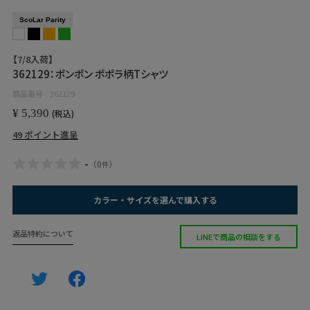
ScoLar Parity
【7/8入荷】
362129：ポンポン ポポラ柄Tシャツ
商品番号
362129
¥
5,390
税込
49
ポイント進呈
-
（
0
）
件
カラー・サイズを選んで購入する
返品特約について
LINEで商品の相談をする