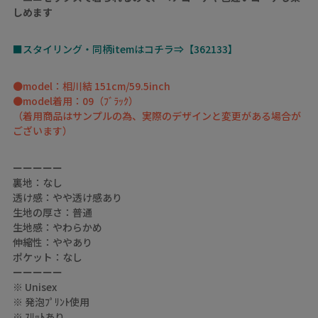
しめます
■スタイリング・同柄itemはコチラ⇒【362133】
●model：相川結 151cm/59.5inch
●model着用：09（ﾌﾞﾗｯｸ）
（着用商品はサンプルの為、実際のデザインと変更がある場合が
ございます）
ーーーーー
裏地：なし
透け感：やや透け感あり
生地の厚さ：普通
生地感：やわらかめ
伸縮性：ややあり
ポケット：なし
ーーーーー
※ Unisex
※ 発泡ﾌﾟﾘﾝﾄ使用
※ ｽﾘｯﾄあり