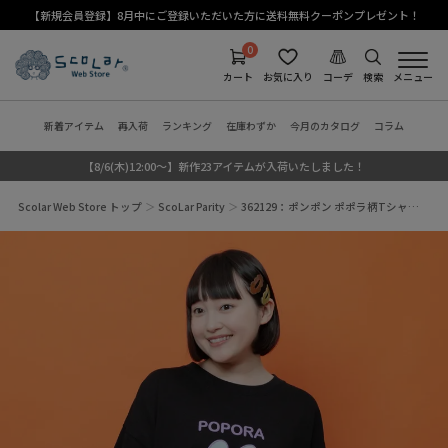
【新規会員登録】8月中にご登録いただいた方に送料無料クーポンプレゼント！
0
カート
お気に入り
コーデ
検索
メニュー
新着アイテム
再入荷
ランキング
在庫わずか
今月のカタログ
コラム
【8/6(木)12:00～】新作23アイテムが入荷いたしました！
Scolar Web Store トップ
ScoLar Parity
362129：ポンポン ポポラ柄Tシャ…