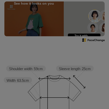
@nanairo0420
See how it looks on you
☆・☆・☆・☆・☆・☆・☆・
☆
Try it with
your own face
Sleeve length
25cm
Shoulder width
59cm
Width
63.5cm