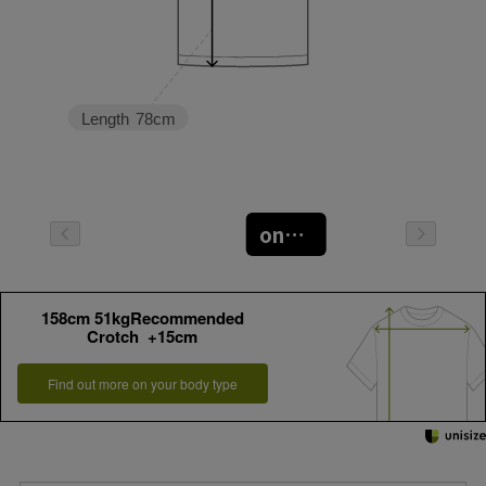
Length
78cm
oneサイズ
158cm 51kgRecommended
Crotch +15cm
Find out more on your body type