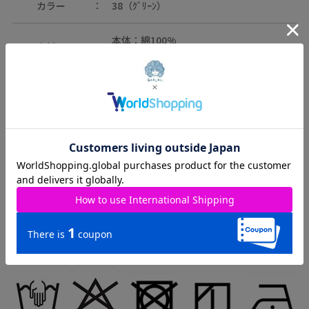
カラー
38（ｸﾞﾘｰﾝ）
本体：綿100%
素材
ﾘﾌﾞ部分：綿95%・ﾎﾟﾘｳﾚﾀﾝ5%
原産国
中国
取り扱いのご注意：
※この製品は摩擦や水濡れにより色落ちにすることがありますの
でご注意ください。
※この製品は生地独特な風合いを出すために、製品加工してあり
ます。(製品は1点､1点多少表情が違います)
※この商品は糸及び編組織の性質上、引っ掛け・引っ掛かりやす
い為、着脱時や取り扱いにご注意下さい。
※この製品は発泡ﾌﾟﾘﾝﾄがされていますので、強い摩擦や折り目に
ご注意ください。