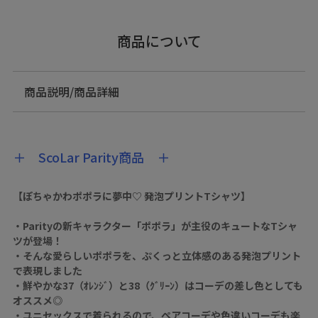
商品について
商品説明/商品詳細
＋ ScoLar Parity商品 ＋
【ぽちゃかわポポラに夢中♡ 発泡プリントTシャツ】
・Parityの新キャラクター「ポポラ」が主役のキュートなTシャ
ツが登場！
・そんな愛らしいポポラを、ぷくっと立体感のある発泡プリント
で表現しました
・鮮やかな37（ｵﾚﾝｼﾞ）と38（ｸﾞﾘｰﾝ）はコーデの差し色としても
オススメ◎
・ユニセックスで着られるので、ペアコーデや色違いコーデも楽