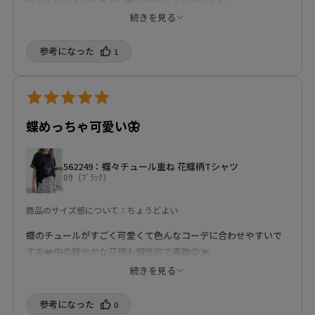
前をインしてもしなくても素敵に着れます✨
続きを見る
しおり
購入済み
身長について：156㎝～160㎝
7/7/2026
参考になった️
1
蝶めっちゃ可愛い🦋
562249：蝶々チュール重ね 花蝶柄Tシャツ
09（ﾌﾞﾗｯｸ）
商品のサイズ感について：ちょうどよい
蝶のチュールがすごく可愛くて色んなコーデに合わせやすいで
す🦋❤️中の鮮やかな花柄も個性的で素敵😍💓
続きを見る
マナミ
購入済み
身長について：161～165㎝
6/25/2026
参考になった️
0