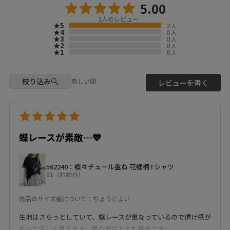
5.00
2
人のレビュー
★5
2
人
★4
0
人
★3
0
人
★2
0
人
★1
0
人
絞り込み
新しい順
レビューを書く
蝶レースが素敵…💙
562249：蝶々チュール重ね 花蝶柄Tシャツ
01（ｵﾌﾎﾜｲﾄ）
商品のサイズ感について：ちょうどよい
生地はさらっとしていて、蝶レースが重なっているので透け感が
あって涼しく見えます。着心地はとても善きです✨