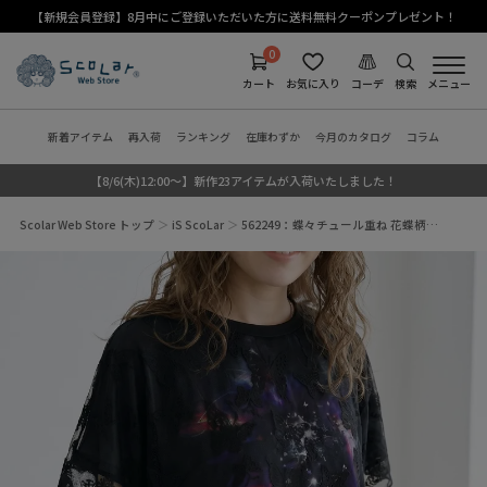
【新規会員登録】8月中にご登録いただいた方に送料無料クーポンプレゼント！
0
カート
お気に入り
コーデ
検索
メニュー
新着アイテム
再入荷
ランキング
在庫わずか
今月のカタログ
コラム
【8/6(木)12:00～】新作23アイテムが入荷いたしました！
Scolar Web Store トップ
iS ScoLar
562249：蝶々チュール重ね 花蝶柄…