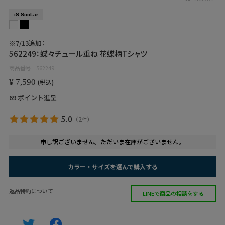
iS ScoLar
※7/13追加：
562249：蝶々チュール重ね 花蝶柄Tシャツ
商品番号
562249
¥
7,590
税込
69
ポイント進呈
5.0
（
2
）
件
申し訳ございません。ただいま在庫がございません。
カラー・サイズを選んで購入する
返品特約について
LINEで商品の相談をする