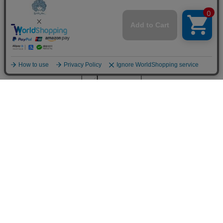
Width
58cm
562249：蝶々チュール重ね 花蝶柄T
購入する
シャツ
7,590
Length
59.5cm
oneｻｲｽﾞ
158cm 51kgRecommended
Crotch -3cm