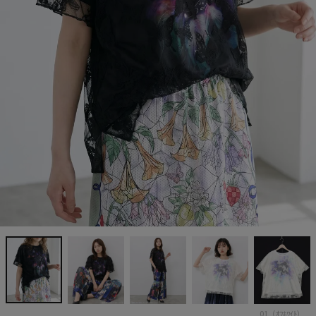
01（ｵﾌﾎﾜｲﾄ）