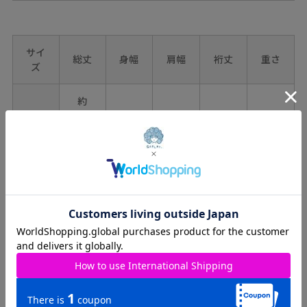
サイ
総丈
身幅
肩幅
裄丈
重さ
ズ
約
oneｻ
59.5-
約58-
約40-
約
約-㎝
ｲｽﾞ
64.5
64㎝
46㎝
200g
㎝
カラー
09（ﾌﾞﾗｯｸ）
ﾚｰｽ部分：ﾎﾟﾘｴｽﾃﾙ100%
素材
天竺部分：ﾎﾟﾘｴｽﾃﾙ100%
原産国
中国