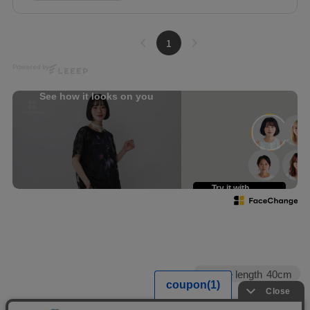
1
Powered by
See how it looks on you
Try it with
your own face
Sleeve length
40cm