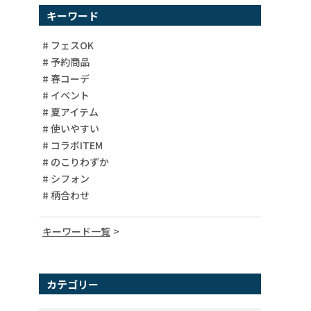
キーワード
# フェスOK
# 予約商品
# 春コーデ
# イベント
# 夏アイテム
# 使いやすい
# コラボITEM
# のこりわずか
# シフォン
# 柄合わせ
キーワード一覧
# 宇宙柄
# コーディネート
カテゴリー
# ユニセックス
# 柄シャツ