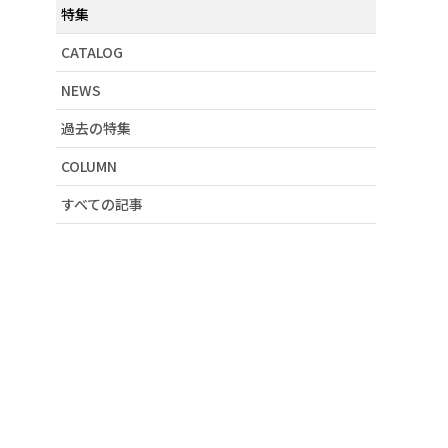
特集
# セットアップ
# 財布
CATALOG
# 2019SS
NEWS
# アーティストコラボ
# ラビル
過去の特集
# カタログ掲載
# 春物新作
COLUMN
# おうち時間
すべての記事
# 秋物新作
# 雑貨
# ワンピース
# 海柄
# ネオンカラー
# 蝶刺繍
# インナー
# カラフル
# 帽子
# チュールワンピース