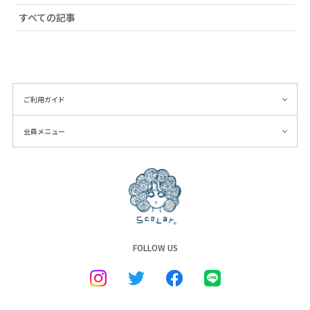
すべての記事
# 新作アイテム
# レース
# クラゲ
# 20周年記念
# 小物
ご利用ガイド
# ネコ
会員メニュー
# 花柄
# セール
# アート柄
# ボディバッグ
# GW
# 再入荷
FOLLOW US
# メルヘン
# トップス
# 新作バッグ
# プレゼント