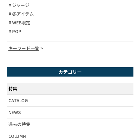
# ジャージ
# 冬アイテム
# WEB限定
# POP
キーワード一覧
# 異素材
# 柄ワンピース
カテゴリー
# バイカラー
# ノベルティイベント
特集
# ドット
CATALOG
# デニム
NEWS
# 刺繍
# スカラーちゃん
過去の特集
# パリティのくま
COLUMN
# 大人カワイイ