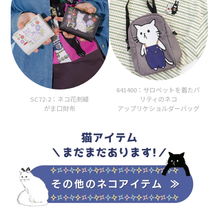
641400：サロペットを着たパ
SC72-2：ネコ花刺繍
リティのネコ
がま口財布
アップリケショルダーバッグ