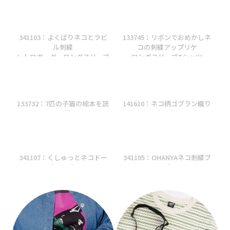
341103：よくばりネコとラビ
133745：リボンでおめかしネ
ル刺繍
コの刺繍アップリケ
レトロボーダーロングスリーブ
ロングスリーブTシャツ
Tシャツ
133732：7匹の子猫の絵本を読
141610：ネコ柄ゴブラン織り
む ネコちゃん柄ワンピース
ブルゾン
341107：くしゅっとネコドー
341105：OHANYAネコ刺繍ブ
ナツアップリケプルオーバー
ルゾン