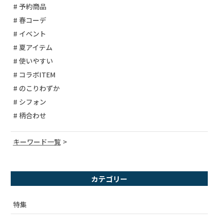
# 予約商品
# 春コーデ
# イベント
# 夏アイテム
# 使いやすい
# コラボITEM
# のこりわずか
# シフォン
# 柄合わせ
キーワード一覧
# 宇宙柄
# コーディネート
カテゴリー
# ユニセックス
# 柄シャツ
特集
# セットアップ