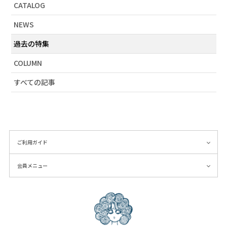
CATALOG
# 財布
NEWS
# 2019SS
# アーティストコラボ
過去の特集
# ラビル
COLUMN
# カタログ掲載
すべての記事
# 春物新作
# おうち時間
# 秋物新作
# 雑貨
# ワンピース
ご利用ガイド
# 海柄
会員メニュー
# ネオンカラー
# 蝶刺繍
# インナー
# カラフル
# 帽子