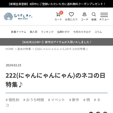
【新規会員登録】8月中にご登録いただいた方に送料無料クーポンプレゼント！
0
メニュー
カート
お気に入り
コーデ
検索
新着アイテム
再入荷
ランキング
在庫わずか
今月のカタログ
コラム
【8/6(木)12:00～】新作23アイテムが入荷いたしました！
HOME
過去の特集
222(にゃんにゃんにゃん)のネコの日特集♪
2024.02.15
222(にゃんにゃんにゃん)のネコの日
特集♪
# 個性的
# おうち時間
# イベント
# 新作
# 柄
# ネ
コ