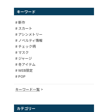
キーワード
# 新作
# スカート
# アシンメトリー
# ノベルティ情報
# チェック柄
# マスク
# ジャージ
# 冬アイテム
# WEB限定
# POP
キーワード一覧
# 異素材
# 柄ワンピース
カテゴリー
# バイカラー