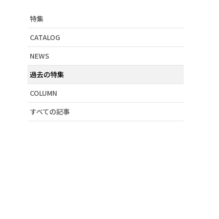
# ノベルティイベント
特集
# ドット
# デニム
CATALOG
# 刺繍
NEWS
# スカラーちゃん
# パリティのくま
過去の特集
# 大人カワイイ
# 新作アイテム
COLUMN
# レース
すべての記事
# クラゲ
# 20周年記念
# 小物
# ネコ
# 花柄
# セール
# アート柄
# ボディバッグ
# GW