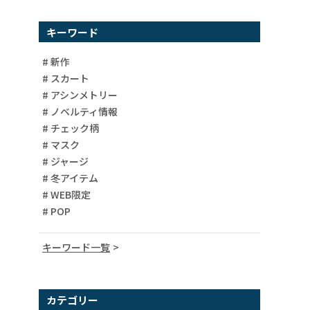
キーワード
# 新作
# スカート
# アシンメトリー
# ノベルティ情報
# チェック柄
# マスク
# ジャージ
# 冬アイテム
# WEB限定
# POP
キーワード一覧
# 異素材
# 柄ワンピース
カテゴリー
# バイカラー