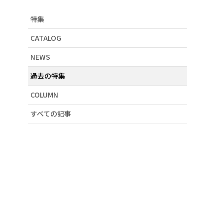
# ノベルティイベント
特集
# ドット
# デニム
CATALOG
# 刺繍
NEWS
# スカラーちゃん
# パリティのくま
過去の特集
# 大人カワイイ
# 新作アイテム
COLUMN
# レース
すべての記事
# クラゲ
# 20周年記念
# 小物
# ネコ
# 花柄
# セール
# アート柄
# ボディバッグ
# GW