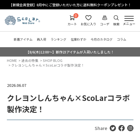
【新規会員登録】8月中にご登録いただいた方に送料無料クーポンプレゼント！
0
メニュー
カート
お気に入り
コーデ
検索
新着アイテム
再入荷
ランキング
在庫わずか
今月のカタログ
コラム
【8/6(木)12:00～】新作23アイテムが入荷いたしました！
HOME
過去の特集
SHOP BLOG
クレヨンしんちゃん×ScoLarコラボ製作決定！
2026.06.07
クレヨンしんちゃん×ScoLarコラボ
製作決定！
Share