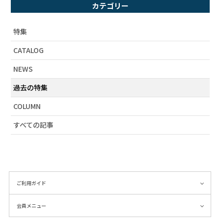
# コーディネート
カテゴリー
# ユニセックス
# 柄シャツ
特集
# セットアップ
CATALOG
# 財布
NEWS
# 2019SS
# アーティストコラボ
過去の特集
# ラビル
COLUMN
# カタログ掲載
すべての記事
# 春物新作
# おうち時間
# 秋物新作
# 雑貨
# ワンピース
ご利用ガイド
# 海柄
会員メニュー
# ネオンカラー