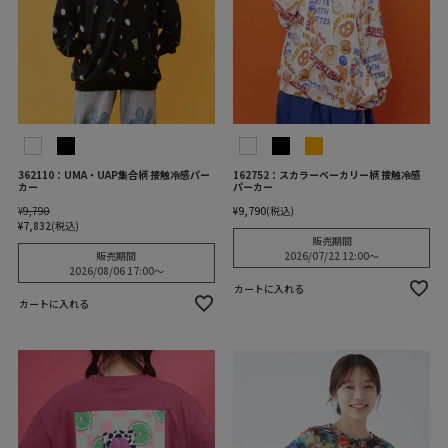
362110：UMA・UAP集合柄 接触冷感パー
162752：スカラーベーカリー柄 接触冷感
カー
パーカー
¥
9,790
¥
9,790
税込
¥
7,832
税込
販売期間
販売期間
2026/07/22 12:00
〜
2026/08/06 17:00
〜
カートに入れる
カートに入れる