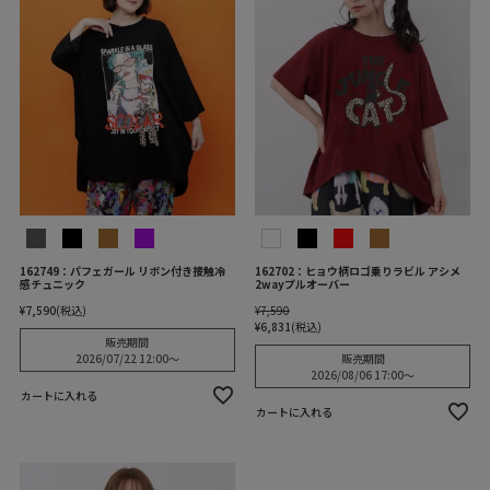
162749：パフェガール リボン付き接触冷
162702：ヒョウ柄ロゴ乗りラビル アシメ
感チュニック
2wayプルオーバー
¥
7,590
税込
¥
7,590
¥
6,831
税込
販売期間
2026/07/22 12:00
〜
販売期間
2026/08/06 17:00
〜
カートに入れる
カートに入れる