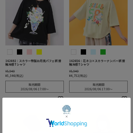
162692：スカラー特製お月見パフェ柄 接
162656：花ネコ×スカラーナンバー柄 接
触冷感Tシャツ
触冷感Tシャツ
¥
5,940
¥
5,940
¥
5,346
税込
¥
4,752
税込
販売期間
販売期間
2026/08/06 17:00
〜
2026/08/06 17:00
〜
カートに入れる
カートに入れる