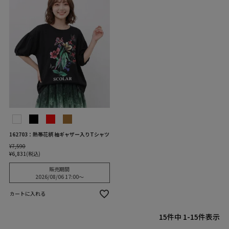
162703：熱帯花柄 袖ギャザー入りTシャツ
¥
7,590
¥
6,831
税込
販売期間
2026/08/06 17:00
〜
カートに入れる
15
件中
1
-
15
件表示