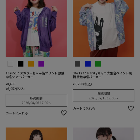
162651：スカラーちゃん箔プリント 接触
362127：Parityキャラ大集合ペイント風
冷感シアーパーカー
柄 接触冷感パーカー
¥
8,690
¥
9,790
税込
¥
6,952
税込
販売期間
販売期間
2026/07/16 12:00
〜
2026/08/06 17:00
〜
カートに入れる
カートに入れる