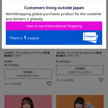
162655：ブラックキャットマジック柄 接
162751：ドットスカラーわんにゃん柄 接
触冷感Tシャツ
触冷感タンクトップ
¥
5,940
¥
5,940
税込
¥
4,752
税込
販売期間
販売期間
2026/07/22 12:00
〜
2026/08/06 17:00
〜
カートに入れる
カートに入れる