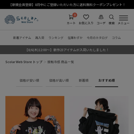
【新規会員登録】8月中にご登録いただいた方に送料無料クーポンプレゼント！
0
カート
お気に入り
コーデ
検索
メニュー
新着アイテム
再入荷
ランキング
在庫わずか
今月のカタログ
コラム
【8/6(木)12:00～】新作23アイテムが入荷いたしました！
Scolar Web Store トップ
接触冷感 商品一覧
価格が安い順
価格が高い順
新着順
おすすめ順