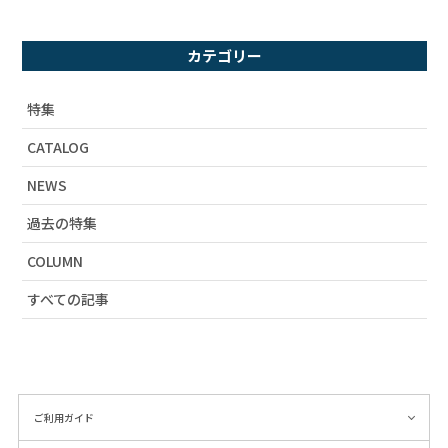
# 宇宙柄
# コーディネート
カテゴリー
# ユニセックス
# 柄シャツ
特集
# セットアップ
CATALOG
# 財布
NEWS
# 2019SS
# アーティストコラボ
過去の特集
# ラビル
COLUMN
# カタログ掲載
すべての記事
# 春物新作
# おうち時間
# 秋物新作
# 雑貨
# ワンピース
ご利用ガイド
# 海柄