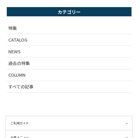
# 宇宙柄
# コーディネート
カテゴリー
# ユニセックス
# 柄シャツ
特集
# セットアップ
CATALOG
# 財布
NEWS
# 2019SS
# アーティストコラボ
過去の特集
# ラビル
COLUMN
# カタログ掲載
すべての記事
# 春物新作
# おうち時間
# 秋物新作
# 雑貨
# ワンピース
ご利用ガイド
# 海柄
会員メニュー