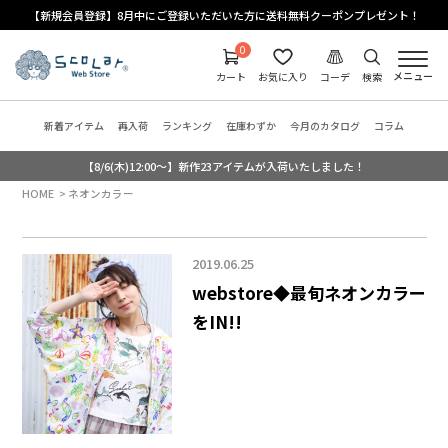
【新規会員登録】8月中にご登録いただいた方に送料無料クーポンプレゼント！
0
メニュー
カート
お気に入り
コーデ
検索
新着アイテム
再入荷
ランキング
在庫わずか
今月のカタログ
コラム
【8/6(木)12:00～】新作23アイテムが入荷いたしました！
HOME
ネオンカラー
2019.06.25
webstore◆最旬ネオンカラー
をIN!!