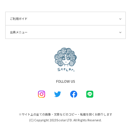
# 秋物新作
# 雑貨
# ワンピース
ご利用ガイド
# 海柄
会員メニュー
# ネオンカラー
# 蝶刺繍
# インナー
# カラフル
# 帽子
# チュールワンピース
FOLLOW US
# SALE
# 着回し
# 夏コーデ
# 秋アイテム
※サイト上の全ての画像・文章などのコピー・転載を固くお断りします
# 秋物
(C) Copyright 2023Scolar LTD. All Rights Reserved.
# ゆったり