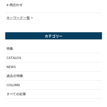
# 柄合わせ
キーワード一覧
# 宇宙柄
# コーディネート
カテゴリー
# ユニセックス
# 柄シャツ
特集
# セットアップ
CATALOG
# 財布
NEWS
# 2019SS
# アーティストコラボ
過去の特集
# ラビル
COLUMN
# カタログ掲載
すべての記事
# 春物新作
# おうち時間