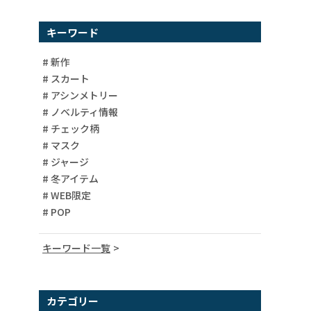
キーワード
# 新作
# スカート
# アシンメトリー
# ノベルティ情報
# チェック柄
# マスク
# ジャージ
# 冬アイテム
# WEB限定
# POP
キーワード一覧
# 異素材
# 柄ワンピース
カテゴリー
# バイカラー