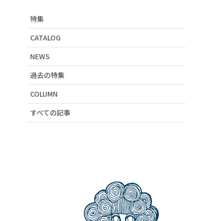
# ノベルティイベント
特集
# ドット
# デニム
CATALOG
# 刺繍
NEWS
# スカラーちゃん
# パリティのくま
過去の特集
# 大人カワイイ
# 新作アイテム
COLUMN
# レース
すべての記事
# クラゲ
# 20周年記念
# 小物
# ネコ
# 花柄
# セール
# アート柄
# ボディバッグ
# GW