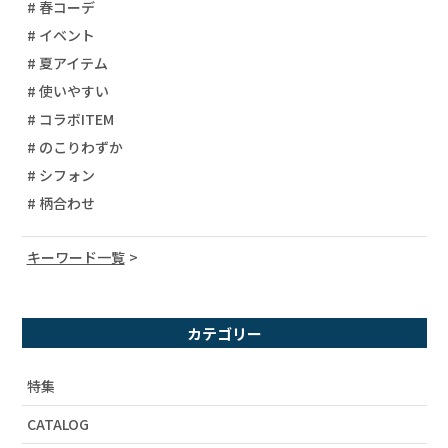
# 春コーデ
# イベント
# 夏アイテム
# 使いやすい
# コラボITEM
# のこりわずか
# シフォン
# 柄合わせ
キーワード一覧
# 宇宙柄
# コーディネート
カテゴリー
# ユニセックス
# 柄シャツ
特集
# セットアップ
CATALOG
# 財布