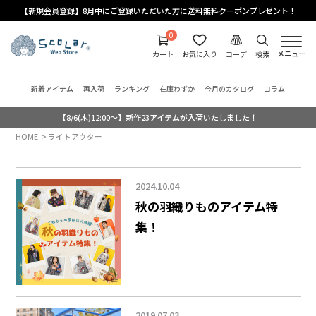
【新規会員登録】8月中にご登録いただいた方に送料無料クーポンプレゼント！
0
メニュー
カート
お気に入り
コーデ
検索
新着アイテム
再入荷
ランキング
在庫わずか
今月のカタログ
コラム
【8/6(木)12:00～】新作23アイテムが入荷いたしました！
HOME
ライトアウター
2024.10.04
秋の羽織りものアイテム特
集！
2019.07.03