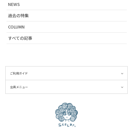
NEWS
# 2019SS
# アーティストコラボ
過去の特集
# ラビル
COLUMN
# カタログ掲載
すべての記事
# 春物新作
# おうち時間
# 秋物新作
# 雑貨
# ワンピース
ご利用ガイド
# 海柄
会員メニュー
# ネオンカラー
# 蝶刺繍
# インナー
# カラフル
# 帽子
# チュールワンピース