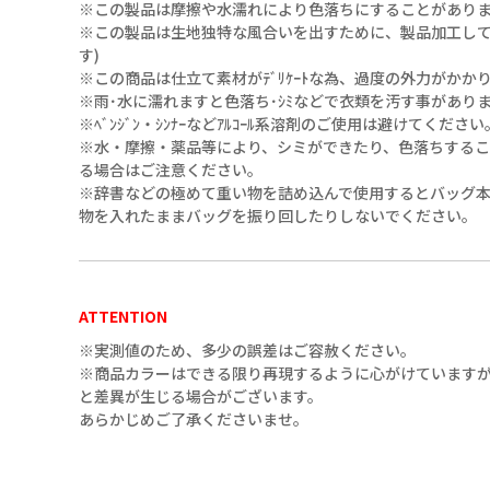
※この製品は摩擦や水濡れにより色落ちにすることがあり
※この製品は生地独特な風合いを出すために、製品加工してあ
す)
※この商品は仕立て素材がﾃﾞﾘｹｰﾄな為、過度の外力がか
※雨･水に濡れますと色落ち･ｼﾐなどで衣類を汚す事があり
※ﾍﾞﾝｼﾞﾝ・ｼﾝﾅｰなどｱﾙｺｰﾙ系溶剤のご使用は避けてください
※水・摩擦・薬品等により、シミができたり、色落ちする
る場合はご注意ください。
※辞書などの極めて重い物を詰め込んで使用するとバッグ
物を入れたままバッグを振り回したりしないでください。
ATTENTION
※実測値のため、多少の誤差はご容赦ください。
※商品カラーはできる限り再現するように心がけていますが
と差異が生じる場合がございます。
あらかじめご了承くださいませ。