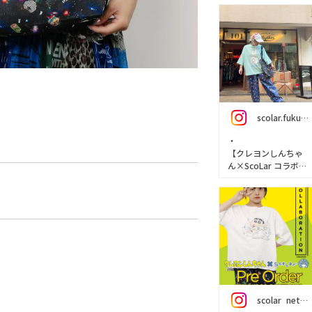
scolar.fukuoka
・
【クレヨンしんちゃ
ん×ScoLar コラボア
イテムが登場！】
・ぽんぽんボディの
ポポラに抱っこされ
た
シロの姿がたまらな
くカワイイ♡🤍
なんだかシンパシー
を感じる
scolar_netshop
似た者同士の二