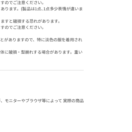
リンク先：
ますのでご注意ください。
https://www.scolar.
ります。(製品は1点､1点多少表情が違いま
#ScoLar #isScoLar
jp/c/pre-order
#scolarparity
#福岡大名 #fashion
かりますと破損する恐れがあります。
ますのでご注意ください。
。
ことがありますので、特に淡色の服を着用され
本体に破損・型崩れする場合があります。重い
、モニターやブラウザ等によって 実際の商品