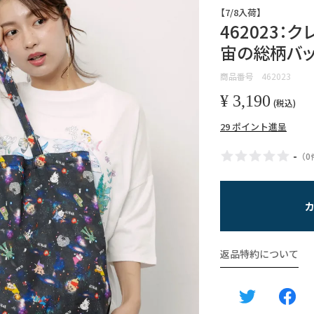
【7/8入荷】
462023：
宙の総柄バ
商品番号
462023
¥
3,190
税込
29
ポイント進呈
-
（
0
返品特約について