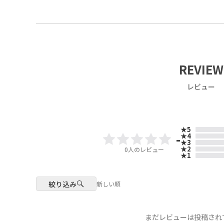
REVIEW
レビュー
★5
-
★4
★3
★2
0
人のレビュー
★1
絞り込み
新しい順
まだレビューは投稿され