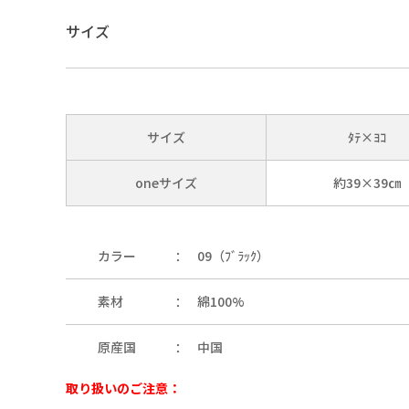
サイズ
25（ﾌﾞﾙｰ）
サイズ
ﾀﾃ×ﾖｺ
oneサイズ
約39×39㎝
カラー
09（ﾌﾞﾗｯｸ）
素材
綿100%
原産国
中国
取り扱いのご注意：