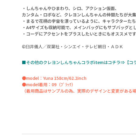
・しんちゃんやひまわり、シロ、アクション仮面、
09（ﾌﾞﾗｯｸ）
カンタム・ロボなど、クレヨンしんちゃんの仲間たちが大
・まるで花柄の宇宙を漂っているように、キャラクターた
・A4サイズも収納可能で、メインバッグにもサブバッグと
・コーデにアクセントをプラスしたいときにもオススメで
©臼井儀人／双葉社・シンエイ・テレビ朝日・ＡＤＫ
■その他のクレヨンしんちゃんコラボitemはコチラ⇒【コ
09（ﾌﾞﾗｯｸ）
●model：Yuna 158cm/62.2inch
●model着用：09（ﾌﾞﾗｯｸ）
（着用商品はサンプルの為、実際のデザインと変更がある
25（ﾌﾞﾙｰ）