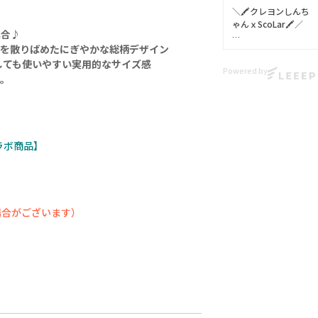
匹…！？
＼🖍クレヨンしんち
ゃんｘScoLar🖍／
真っ白なコンビに思
集合♪
わずほっこり♪
ちを散りばめたにぎやかな総柄デザイン
🫧初登場🫧
背中には二匹のまん
大人気キャラクター
しても使いやすい実用的なサイズ感
丸な姿をプリントし
Powered by
✨✨
す。
た
クレヨンしんちゃん
キュートなデザイン
とスカラーの
🩷
コラボアイテムがで
きました🥳🙌🎉🐶🥰
甘くなりすぎないデ
ラボ商品】
ザインで
カワイイitem続々🎵
スタイリングしやす
POPでカラフルなス
く着心地も動きやす
カラーの世界に
さも◎😍
しんちゃんたちが遊
びに来たよ💛🧡🩷
ボトムはしんちゃん
場合がございます）
やひまわり
○PRE ORDER○
シロをはじめ、アク
6/12(金)12:00-
ション仮面、
6/21(日)23:59
カンタム・ロボ、ぶ
りぶりざえもん、ワ
ぜひチェックしてね
ニ山さんなど…
💝
クレヨンしんちゃん
の仲間たちが大集合
©臼井儀人／双葉