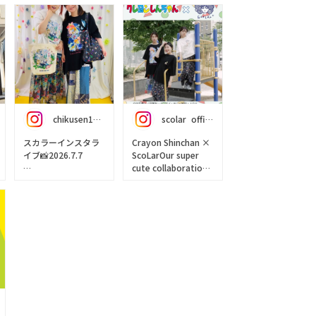
chikusen1022
scolar_official
スカラーインスタラ
Crayon Shinchan ×
イブ📸2026.7.7
ScoLarOur super
cute collaboration
今日は、初コラボ商
items are here🎉💖
品⭐️
🌈Enjoy styling with
クレヨンしんちゃん
T-shirts, bottoms,
×scolarコラボのご
and bags👜✨👕
紹介でした🎉
Check them out🥳
めっちゃ可愛
🎶
い〜〜〜😍
https://www.scolar.
※アーカイブでもご
jp/
覧いただけます❤️💚
scolar_netshop
💛