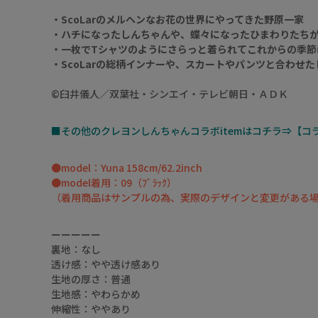
・ScoLarのメルヘンなお花の世界にやってきた野原一家
・ハチになったしんちゃんや、蝶々になったひまわりたち
・一枚でTシャツのようにさらっと着られてこれからの季節
・ScoLarの総柄インナーや、スカートやパンツと合わせ
©臼井儀人／双葉社・シンエイ・テレビ朝日・ＡＤＫ
■その他のクレヨンしんちゃんコラボitemはコチラ⇒【コ
●model：Yuna 158cm/62.2inch
●model着用：09（ﾌﾞﾗｯｸ）
（着用商品はサンプルの為、実際のデザインと変更がある
ーーーーー
裏地：なし
透け感：やや透け感あり
生地の厚さ：普通
生地感：やわらかめ
伸縮性：ややあり