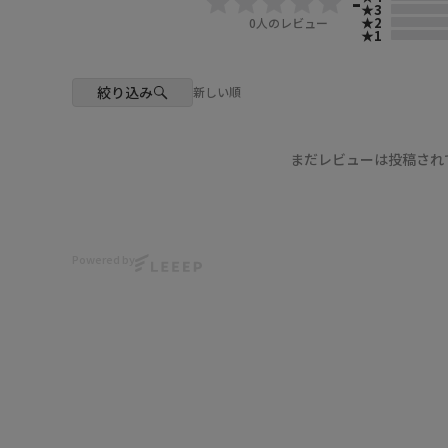
-
★3
★2
0
人のレビュー
★1
絞り込み
新しい順
まだレビューは投稿され
Powered by