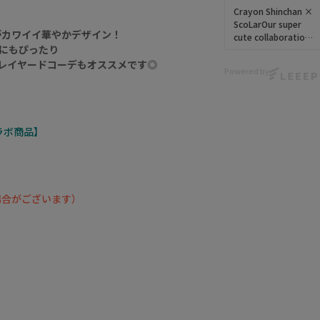
outfits even more
Crayon Shinchan ×
fun♪
ScoLarOur super
がカワイイ華やかデザイン！
cute collaboration
ScoLar Webstore
にもぴったり
items are here🎉💖
scolar_netshop
🌈Enjoy styling with
たレイヤードコーデもオススメです◎
Powered by
T-shirts, bottoms,
🌈 クレヨンしんちゃ
and bags👜✨👕
ん × ScoLar 🌈
Check them out🥳
ScoLarらしいカラフ
🎶
ルで遊び心あふれる
ラボ商品】
世界観に、しんちゃ
https://www.scolar.
んたちの魅力をぎゅ
jp/
っと詰め込みました
scolar_netshop
✨
クレヨンしんちゃん
Tシャツやバッグ、ボ
場合がございます）
×ScoLar可愛すぎる
トムスなど、毎日の
コラボアイテムがで
おしゃれがもっと楽
きました🎉💖🌈Tシ
しくなるコラボアイ
ャツ、ボトム、バッ
テムが登場♪
グとスタイリングを
楽しめちゃう
📍Location &
ぜひチェックして
Access
ね〜っ🥳🎶
scolar_harajuku
6-9-13 Jingumae,
📍Location &