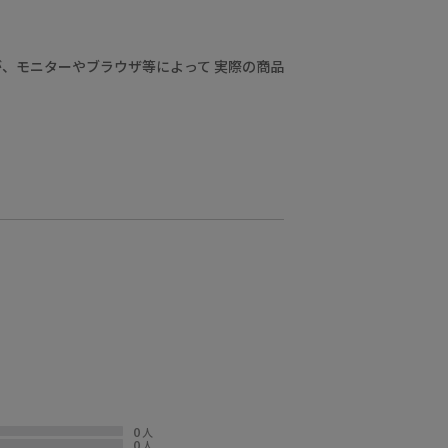
、モニターやブラウザ等によって 実際の商品
0
人
0
人