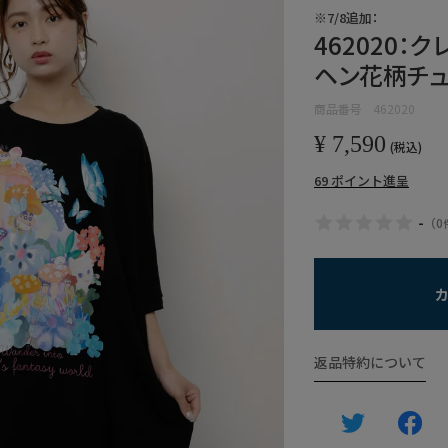
※7/8追加：
462020：
ヘン花柄チュ
商品番号
462020
¥
7,590
税込
69
ポイント進呈
-
（
0
返品特約について