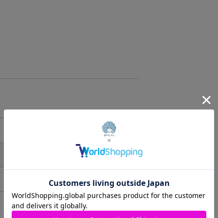
Shibuya-ku, Tokyo
Access
About 9 minutes
scolar_harajuku
walk from Harajuku
6-9-13 Jingumae,
Station About 3
Shibuya-ku, Tokyo
minutes walk from
About 9 minutes
Meiji-Jingumae
walk from Harajuku
Station
Station About 3
minutes walk from
#crayonshinchan
Meiji-Jingumae
#ScoLar
Station
#Japanfashion
#kawaii
#crayonshinchan
#harajuku
#ScoLar
#Japanfashion
#kawaii
#harajuku
肩幅
裄丈
約-㎝
約53.5㎝