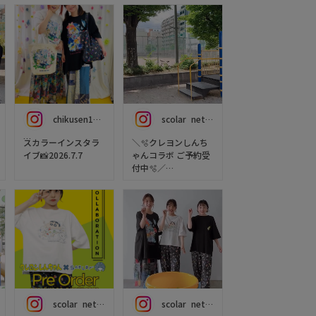
chikusen1022
scolar_netshop
スカラーインスタラ
＼🫧クレヨンしんち
イブ📸2026.7.7
ゃんコラボ ご予約受
付中🫧／
今日は、初コラボ商
品⭐️
大人気キャラクター
クレヨンしんちゃん
【クレヨンしんちゃ
×scolarコラボのご
ん】×【スカラー】
紹介でした🎉
コラボ🛝🖍🐶
めっちゃ可愛
い〜〜〜😍
クレヨンしんちゃん
とScoLarの世界観が
※アーカイブでもご
詰まった
覧いただけます❤️💚
POPで可愛いアイテ
scolar_netshop
scolar_netshop
💛
ムが初登場🎵✨