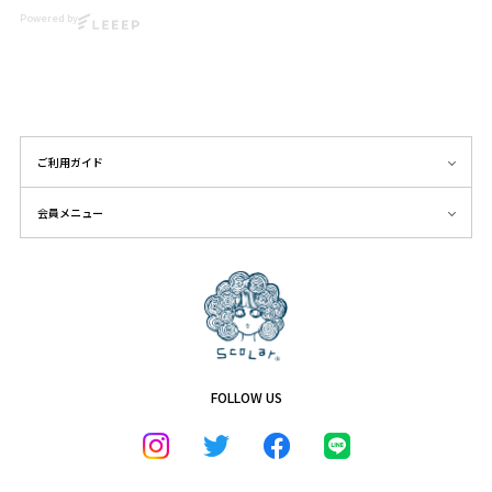
@k0_le
#HanshinTigers #ScoLar
Powered by
#HanshinTigers #ScoLar
#Japanfashion #kawaii
☆・☆・☆・☆・☆・☆・☆・
#Japanfashion #kawaii
#harajuku
☆
#harajuku
リンク先：
https://www.scolar.jp/c/pre-
order
ご利用ガイド
会員メニュー
FOLLOW US