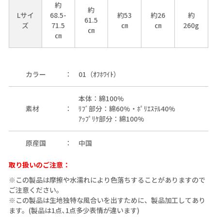
約
約
Lサイ
68.5-
約53
約26
約
61.5
ズ
71.5
㎝
㎝
260g
㎝
㎝
カラー
01（ｵﾌﾎﾜｲﾄ）
本体：綿100%
素材
ﾘﾌﾞ部分：綿60%・ﾎﾟﾘｴｽﾃﾙ40%
ｱｯﾌﾟﾘｹ部分：綿100%
原産国
中国
取り扱いのご注意：
※この製品は摩擦や水濡れにより色落ちすることがありますので
ご注意ください。
※この製品は生地独特な風合いを出すために、製品加工してあり
ます。(製品は1点､1点多少表情が違います)