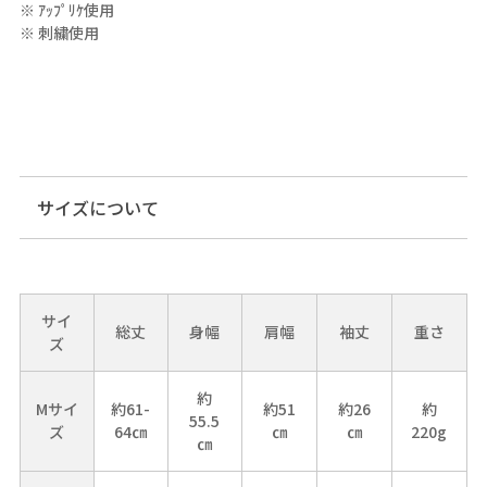
※ ｱｯﾌﾟﾘｹ使用
※ 刺繍使用
サイズについて
サイ
総丈
身幅
肩幅
袖丈
重さ
ズ
約
Mサイ
約61-
約51
約26
約
55.5
ズ
64㎝
㎝
㎝
220g
㎝