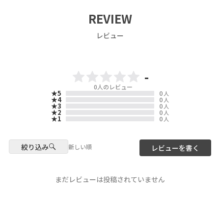
TigersのカッコよさとScoLarの
阪神タイガースの魅力と、
アートが融合された
Don’t miss this special
ScoLarのカラフルで遊び心あふ
REVIEW
とっておきの【 全７item 】💙
collaboration!
れるデザインがひとつになった
🩵💙
よ🦋⚾
レビュー
ご予約開始です⚾🧢✨🐯💕
Now available for pre-order
ワンタッチで開けられるウォー
on our WEB Store ✨
ターボトルをはじめ、毎日使い
○予約販売期間○
🍎DM us for the product link!
たくなるアイテムがラインナッ
2026年6/26(金)12：00-
🍏
プ！
7/5(日)23:59まで
-
🍭We ship worldwide! Visit our
球場での応援はもちろん、お出
0
人のレビュー
▶️ 新作・詳細は公式サイトへ
webstore!
★5
0
かけにもぴったり。
人
『 ScoLar（ スカラー ）』で検
ScoLar Webstore
★4
0
人
この特別なコラボアイテムで、
★3
0
人
索してね🔍
scolar_netshop
毎日にワクワクをプラスしませ
★2
0
人
★1
0
人
んか？✨
☆・☆・☆・☆・☆・☆・☆・
阪神タイガース×ScoLar
ぜひチェックしてみてくださ
☆
初🐯✨コラボアイテムが登場❣️
い！
絞り込み
📍Location & Access
新しい順
レビューを書く
- scolarの他の商品はコチラ -
ScoLarらしいかわいさと
scolar_harajuku
#阪神タイガース #scolar_ootd
阪神タイガースの魅力をぎゅっ
6-9-13 Jingumae, Shibuya-ku,
#スカラー #scolar
と詰め込みました⚾💛🖤
Tokyo
まだレビューは投稿されていません
About 9 minutes walk from
model
必見のスペシャルコラボをお楽
Harajuku Station About 3
@misa___style
しみに♪
minutes walk from Meiji-
Jingumae Station
Photo
webStoreでは先行予約受付中✨