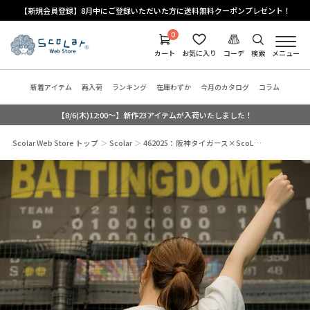
【新規会員登録】8月中にご登録いただいた方に送料無料クーポンプレゼント！
0
カート
お気に入り
コーデ
検索
メニュー
新着アイテム
再入荷
ランキング
在庫わずか
今月のカタログ
コラム
【8/6(木)12:00～】新作23アイテムが入荷いたしました！
Scolar Web Store トップ
Scolar
462025：阪神タイガース×ScoL…