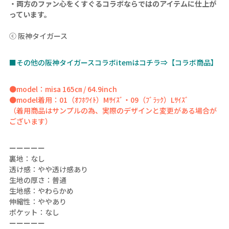
・両方のファン心をくすぐるコラボならではのアイテムに仕上が
っています。
ⓒ 阪神タイガース
■その他の阪神タイガースコラボitemはコチラ⇒【コラボ商品】
●model：misa 165㎝ / 64.9inch
●model着用：01（ｵﾌﾎﾜｲﾄ）Mｻｲｽﾞ・09（ﾌﾞﾗｯｸ）Lｻｲｽﾞ
（着用商品はサンプルの為、実際のデザインと変更がある場合が
ございます）
ーーーーー
裏地：なし
透け感：やや透け感あり
生地の厚さ：普通
生地感：やわらかめ
伸縮性：ややあり
ポケット：なし
ーーーーー