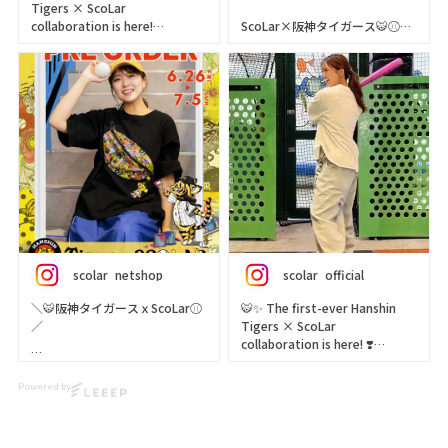
Tigers × ScoLar
collaboration is here!
ScoLar×阪神タイガース🐯⚾️コ
ラボ商品が入荷しました！
The spirit of the Hanshin
Tigers meets ScoLar’s
#bones #ボーンズ #スカラー #
colorful and playful designs 🦋
阪神タイガース #タイガース
⚾
Featuring easy-open water
bottles and other everyday
essentials, this collection is
perfect for both game days
and daily outings.
Whether you’re cheering at
the stadium or heading out
scolar_netshop
scolar_official
for the day, this special
collaboration will add a litt
＼🐯阪神タイガースｘScoLar⚾
🐯✨ The first-ever Hanshin
🍎DM us for the product link!
／
Tigers × ScoLar
🍏
collaboration is here! ❣️
初コラボ🐯✨
🍭We ship worldwide! Visit our
阪神タイガース×スカラーの
We’ve packed ScoLar’s
webstore!
Powered by
とっても可愛いコラボitemが出
signature kawaii style
ScoLar Webstore
来ました👏👏👏
together with the charm of
scolar_netshop
the Hanshin Tigers ⚾💛🖤