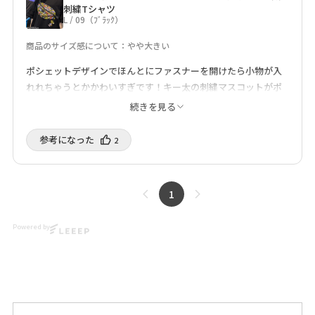
#HanshinTigers #ScoLar
刺繍Tシャツ
#Japanfashion #kawaii
#Japanfashion #kawaii
L / 09（ﾌﾞﾗｯｸ）
#harajuku
#harajuku
商品のサイズ感について：やや大きい
ポシェットデザインでほんとにファスナーを開けたら小物が入
れれちゃうとかかわいすぎです！キー太の刺繍マスコットがポ
イント高い！
続きを見る
あぱちゃん
購入済み
身長について：156㎝～160㎝
7/15/2026
参考になった️
2
1
Powered by