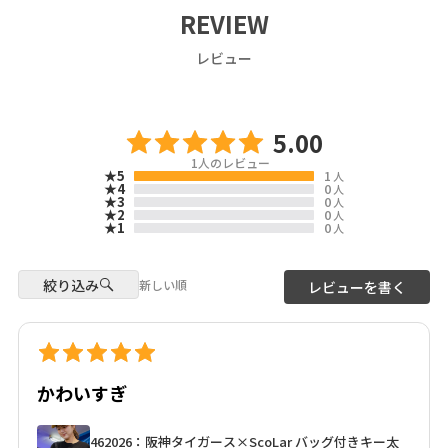
Don’t miss this special
ScoLarのカラフルで遊び心あふ
#スカラー #scolar
REVIEW
collaboration!
れるデザインがひとつになった
よ🦋⚾
model
レビュー
Now available for pre-order
ワンタッチで開けられるウォー
@misa___style
on our WEB Store ✨
ターボトルをはじめ、毎日使い
🍎DM us for the product link!
たくなるアイテムがラインナッ
Photo
🍏
プ！
@k0_le
5.00
🍭We ship worldwide! Visit our
球場での応援はもちろん、お出
☆・☆・☆・☆・☆・☆・☆・
1
人のレビュー
webstore!
★5
1
かけにもぴったり。
☆
人
ScoLar Webstore
★4
0
人
この特別なコラボアイテムで、
★3
0
人
scolar_netshop
毎日にワクワクをプラスしませ
リンク先：
★2
0
人
★1
0
人
んか？✨
https://www.scolar.jp/c/pre-
阪神タイガース×ScoLar
ぜひチェックしてみてくださ
order
初🐯✨コラボアイテムが登場❣️
い！
絞り込み
📍Location & Access
新しい順
レビューを書く
ScoLarらしいかわいさと
scolar_harajuku
阪神タイガースの魅力をぎゅっ
6-9-13 Jingumae, Shibuya-ku,
と詰め込みました⚾💛🖤
Tokyo
About 9 minutes walk from
必見のスペシャルコラボをお楽
Harajuku Station About 3
しみに♪
かわいすぎ
minutes walk from Meiji-
Jingumae Station
webStoreでは先行予約受付中✨
462026：阪神タイガース×ScoLar バッグ付きキー太
#HanshinTigers #ScoLar