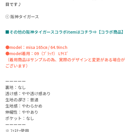
目です♪
ⓒ 阪神タイガース
■その他の阪神タイガースコラボitemはコチラ⇒【コラボ商品】
●model：misa 165㎝ / 64.9inch
●model着用：09（ﾌﾞﾗｯｸ） Lｻｲｽﾞ
（着用商品はサンプルの為、実際のデザインと変更がある場合が
ございます）
ーーーーー
裏地：なし
透け感：やや透け感あり
生地の
厚
さ：普通
生地感：やわらかめ
伸縮性：ややあり
ポケット：なし
ーーーーー
※ ﾌｧｽﾅｰ使用