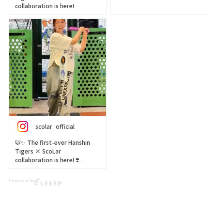
collaboration is here!
初コラボ🐯✨
The spirit of the Hanshin
阪神タイガース×スカラーの
Tigers meets ScoLar’s
とっても可愛いコラボitemが出
colorful and playful designs 🦋
来ました👏👏👏
⚾
Featuring easy-open water
TigersのカッコよさとScoLarの
bottles and other everyday
アートが融合された
essentials, this collection is
とっておきの【 全７item 】💙
perfect for both game days
🩵💙
and daily outings.
ご予約開始です⚾🧢✨🐯💕
Whether you’re cheering at
○予約販売期間○
the stadium or heading out
2026年6/26(金)12：00-
scolar_official
for the day, this special
7/5(日)23:59まで
collaboration will add a litt
🐯✨ The first-ever Hanshin
🍎DM us for the product link!
▶️ 新作・詳細は公式サイトへ
Tigers × ScoLar
🍏
『 ScoLar（ スカラー ）』で検
collaboration is here! ❣️
索してね🔍
🍭We ship worldwide! Visit our
We’ve packed ScoLar’s
webstore!
☆・☆・☆・☆・☆・☆・☆・
Powered by
signature kawaii style
ScoLar Webstore
☆
together with the charm of
scolar_netshop
the Hanshin Tigers ⚾💛🖤
- scolarの他の商品はコチラ -
阪神タイガースの魅力と、
#阪神タイガース #scolar_ootd