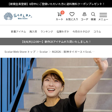
【新規会員登録】8月中にご登録いただいた方に送料無料クーポンプレゼント！
0
カート
お気に入り
コーデ
検索
メニュー
新着アイテム
再入荷
ランキング
在庫わずか
今月のカタログ
コラム
【8/6(木)12:00～】新作23アイテムが入荷いたしました！
Scolar Web Store トップ
Scolar
462026：阪神タイガース×ScoL…