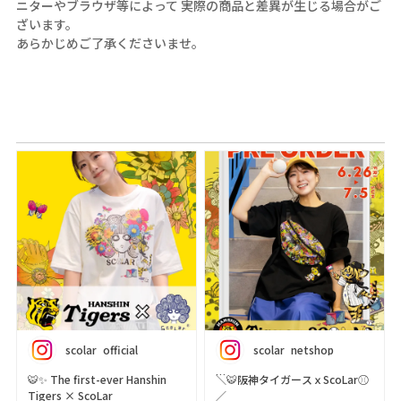
ニターやブラウザ等によって 実際の商品と差異が生じる場合がご
ざいます。
あらかじめご了承くださいませ。
scolar_official
scolar_netshop
🐯✨ The first-ever Hanshin
＼🐯阪神タイガースｘScoLar⚾
Tigers × ScoLar
／