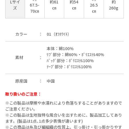
Lサイ
約61
約54
約
67.5-
26.5
ズ
㎝
㎝
260g
70㎝
㎝
カラー
01（ｵﾌﾎﾜｲﾄ）
本体：綿100%
ﾘﾌﾞ部分：綿60%・ﾎﾟﾘｴｽﾃﾙ40%
素材
ﾊﾞｯｸﾞ部分：ﾎﾟﾘｴｽﾃﾙ100%
ﾃｰﾌﾟ部分：ﾎﾟﾘｴｽﾃﾙ100%
原産国
中国
取り扱いのご注意：
※この製品は摩擦や水濡れにより色落ちすることがありますので
ご注意ください。
※この製品は生地独特な風合いを出すために、製品加工してあり
ます。(製品は1点､1点多少表情が違います)
※この商品は糸及び編組織の性質上、引っ掛け・引っ掛かりやす