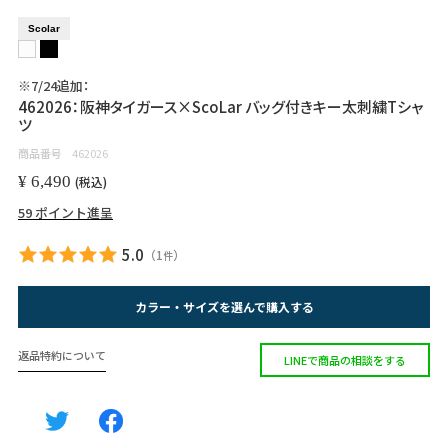
Scolar
※7/24追加：
462026：阪神タイガース×ScoLar バッグ付きキー太刺繍Tシャ
ツ
商品番号
462026
¥
6,490
税込
59
ポイント進呈
5.0
（
1
）
件
カラー・サイズを選んで購入する
返品特約について
LINEで商品の相談をする