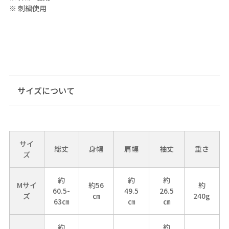
※ 刺繍使用
サイズについて
サイ
総丈
身幅
肩幅
袖丈
重さ
ズ
約
約
約
Mサイ
約56
約
60.5-
49.5
26.5
ズ
㎝
240g
63㎝
㎝
㎝
約
約