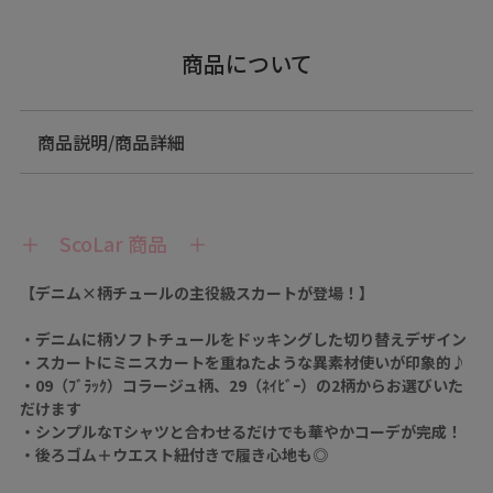
商品について
商品説明/商品詳細
＋ ScoLar 商品 ＋
【デニム×柄チュールの主役級スカートが登場！】
・デニムに柄ソフトチュールをドッキングした切り替えデザイン
・スカートにミニスカートを重ねたような異素材使いが印象的♪
・09（ﾌﾞﾗｯｸ）コラージュ柄、29（ﾈｲﾋﾞｰ）の2柄からお選びいた
だけます
・シンプルなTシャツと合わせるだけでも華やかコーデが完成！
・後ろゴム＋ウエスト紐付きで履き心地も◎