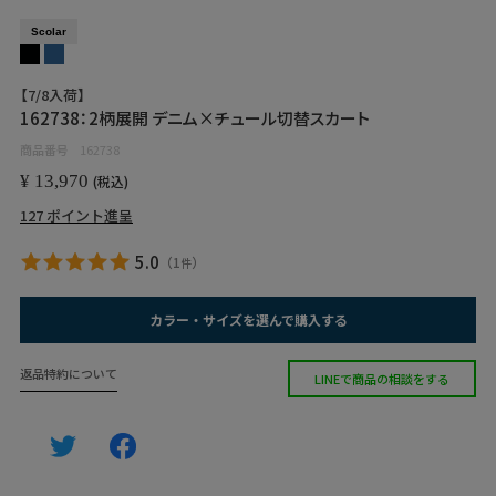
Scolar
【7/8入荷】
162738：2柄展開 デニム×チュール切替スカート
商品番号
162738
¥
13,970
税込
127
ポイント進呈
5.0
（
1
）
件
カラー・サイズを選んで購入する
返品特約について
LINEで商品の相談をする