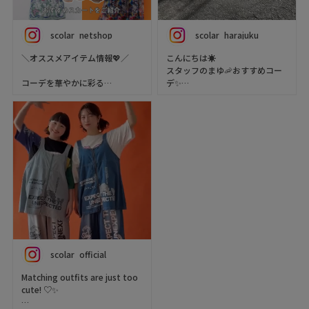
scolar_netshop
scolar_harajuku
＼オススメアイテム情報💖／
こんにちは☀️
スタッフのまゆ🦐おすすめコー
コーデを華やかに彩る
デ✨
ScoLarのとっておきオススメス
【152㎝】
カート達🎨👩‍🎨
夏のコーデにバエル、
新作カラフル🌈元気カラーで全
キュートなスカートをご紹介し
身ワクワクしちゃうコーデです
ます🐬🩷❤️🩷
💓✨
お気に入りitemを見つけて暑い
Tシャツをインしても出しても
夏もHappyに過ごそう✨✨
どっちも可愛い😍✨✨
是非新作アイテムゲットしてね
ぜひチェックしてくださいね🦊
🌟
🍫
▶️ 新作・詳細は公式サイトへ
着用アイテム(Item Worn)
『 ScoLar（ スカラー ）』で検
scolar_official
索してね🔍
Tシャツ（T-shirt）
品番：162732
Matching outfits are just too
☆・☆・☆・☆・☆・☆・☆・
配色パッチワーク風切替Tシャ
cute! ♡✨
☆
ツ
color :09(Black)