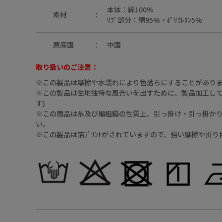
本体：綿100%
素材
ﾘﾌﾞ部分：綿95%・ﾎﾟﾘｳﾚﾀﾝ5%
原産国
中国
取り扱いのご注意：
01（ｵﾌﾎﾜｲﾄ）
※この製品は摩擦や水濡れにより色落ちにすることがあり
※この製品は生地独特な風合いを出すために、製品加工してあ
す)
※この商品は糸及び編組織の性質上、引っ掛け・引っ掛か
い。
※この製品は箔ﾌﾟﾘﾝﾄがされていますので、強い摩擦や折
09（ﾌﾞﾗｯｸ）