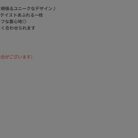
げで春夏の羽織りに
を頬張るユニークなデザイン♪
オススメ🩷🩷🩷
和テイストあふれる一枚
ぜひチェックしてく
ラフな着心地◎
ださいね🦊🍫🐬
よく合わせられます
▶️ 新作・詳細は公式
サイトへ
『 ScoLar（ スカラ
ー ）』で検索してね
場合がございます）
🔍
☆・☆・☆・☆・
☆・☆・☆・☆
- scolarの他の商品は
コチラ -
#scolar_ootd #スカ
ラー #scolar #ﾕﾆｾｯｸｽ
model
@mnkm329momo
@yu__nyan16
Photo