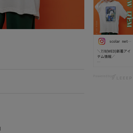
scolar_netshop
＼7/8(WED)新着アイ
テム情報／
今週の新作【 スカラ
ーパリティ(ScoLar
Powered by
Parity) 】をご紹介🐬
✨
福をよぶ🐱🐠🐻👘
"タイ焼き"をかぶっ
た招きネコと、
着物姿のクマを胸元
に刺繍した遊び心あ
るデザイン🧵✨✨
メッシュレースの程
】
よいシアー感が涼し