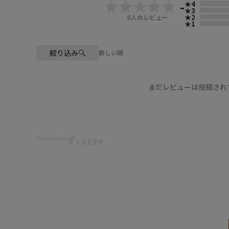
-
★4
★3
★2
0
人のレビュー
★1
絞り込み
新しい順
38（ｸﾞﾘｰﾝ）
まだレビューは投稿され
Powered by
38（ｸﾞﾘｰﾝ）