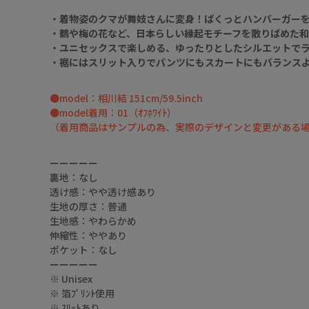
・着物姿のクマが舞妓さんに変身！ぱくっとハンバーガー
・鶴や梅の花など、日本らしい縁起モチーフを散りばめた
・ユニセックスで楽しめる、ゆったりとしたシルエットで
・裾にはスリット入りでパンツにもスカートにもバランス
●model：相川結 151cm/59.5inch
●model着用：01（ｵﾌﾎﾜｲﾄ）
（着用商品はサンプルの為、実際のデザインと変更がある
ーーーーー
裏地：なし
透け感：やや透け感あり
生地の厚さ：普通
生地感：やわらかめ
伸縮性：ややあり
ポケット：なし
ーーーーー
※ Unisex
※ 箔ﾌﾟﾘﾝﾄ使用
※ ｽﾘｯﾄあり