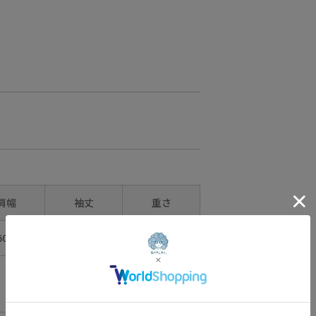
@ikumi_watanabe
Hair
@nanairo0420
☆・☆・☆・☆・
☆・☆・☆・☆
肩幅
袖丈
重さ
0.5㎝
約25.5㎝
約220g