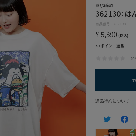
※8/3追加：
362130
商品番号
362130
¥
5,390
税込
49
ポイント進呈
-
（
0
返品特約について