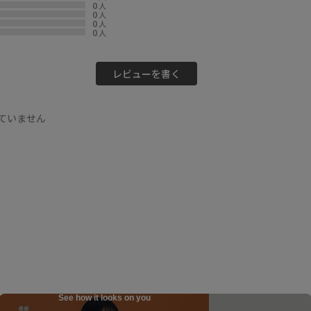
0
人
0
人
0
人
0
人
レビューを書く
ていません
See how it looks on you