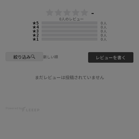
○PRE ORDER○
-
6/12(金)12:00-6/21(日)23:59
0
人のレビュー
★5
0
人
ぜひチェックしてね💝
★4
0
人
★3
0
人
★2
0
人
©臼井儀人／双葉社・シンエ
★1
0
人
イ・テレビ朝日・ＡＤＫ
▶️ 新作・詳細は公式サイトへ
絞り込み
新しい順
レビューを書く
『 ScoLar（ スカラー ）』で検
索してね🔍
#クレヨンしんちゃん
まだレビューは投稿されていません
#scolar_ootd #スカラー
#scolar
model
@yu__nyan16
Powered by
@mnkm329momo
@__marleeyuna__
Photo
@ikumi_watanabe