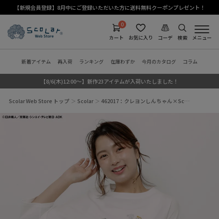
【新規会員登録】8月中にご登録いただいた方に送料無料クーポンプレゼント！
0
カート
お気に入り
コーデ
検索
メニュー
新着アイテム
再入荷
ランキング
在庫わずか
今月のカタログ
コラム
【8/6(木)12:00～】新作23アイテムが入荷いたしました！
Scolar Web Store トップ
Scolar
462017：クレヨンしんちゃん×Sc…