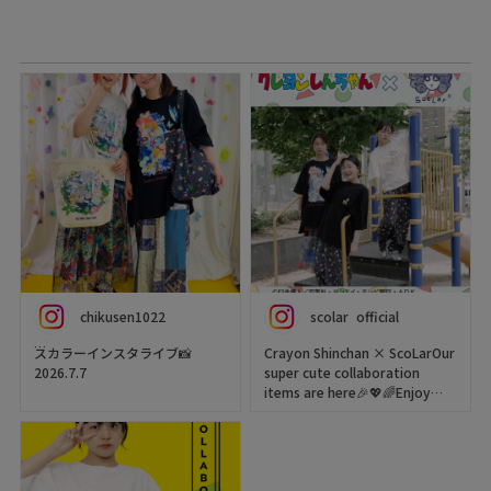
chikusen1022
scolar_official
スカラーインスタライブ📸
Crayon Shinchan × ScoLarOur
2026.7.7
super cute collaboration
items are here🎉💖🌈Enjoy
今日は、初コラボ商品⭐️
styling with T-shirts,
クレヨンしんちゃん×scolarコ
bottoms, and bags👜✨👕
ラボのご紹介でした🎉
Check them out🥳🎶
めっちゃ可愛い〜〜〜😍
https://www.scolar.jp/