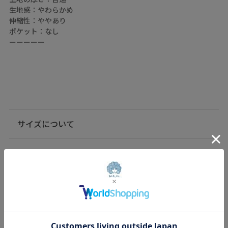
生地感：やわらかめ
伸縮性：ややあり
ポケット：なし
ーーーーー
サイズについて
サイズ
総丈
身幅
肩幅
裄丈
約
Mサイズ
63.5.5-
約65㎝
約66㎝
約58㎝
67.5㎝