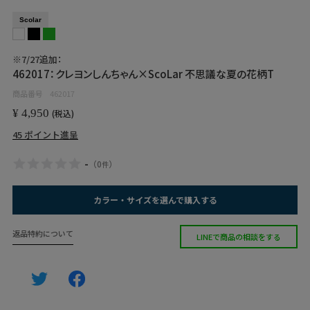
Scolar
※7/27追加：
462017：クレヨンしんちゃん×ScoLar 不思議な夏の花柄T
商品番号
462017
¥
4,950
税込
45
ポイント進呈
-
（
0
）
件
カラー・サイズを選んで購入する
返品特約について
LINEで商品の相談をする