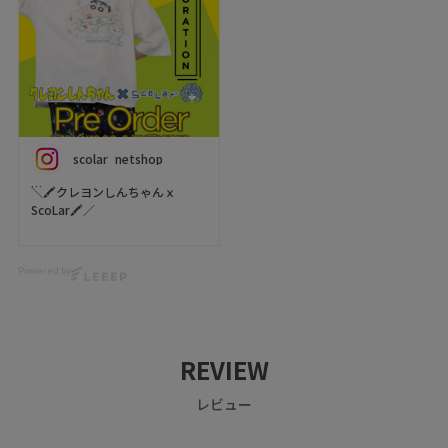
※アーカイブでもご覧いただけ
scolar_netshop
ます❤️💚💛
クレヨンしんちゃん×ScoLar可
scolar_netshop
愛すぎるコラボアイテムができ
#scolar
ました🎉💖🌈Tシャツ、ボト
#スカラー
ム、バッグとスタイリングを楽
#クレヨンしんちゃん
しめちゃう
#スカラーインスタライブ
ぜひチェックしてね〜っ🥳🎶
scolar_netshop
📍Location & Access
＼🖍クレヨンしんちゃんｘ
scolar_harajuku
ScoLar🖍／
6-9-13 Jingumae, Shibuya-ku,
Tokyo
🫧初登場🫧
About 9 minutes walk from
大人気キャラクター✨✨
Harajuku Station About 3
Powered by
クレヨンしんちゃんとスカラー
minutes walk from Meiji-
の
Jingumae Station
コラボアイテムができました🥳
🙌🎉🐶🥰
#crayonshinchan #ScoLar
#Japanfashion #kawaii
REVIEW
カワイイitem続々🎵
#harajuku
POPでカラフルなスカラーの世
レビュー
界に
しんちゃんたちが遊びに来たよ
💛🧡🩷