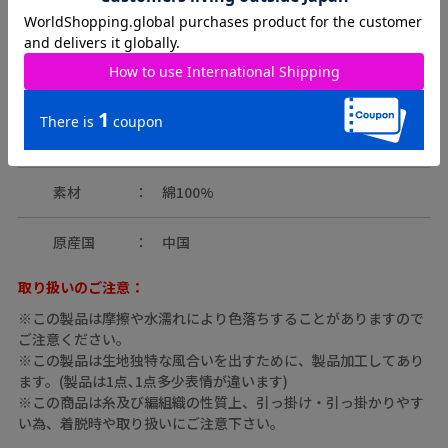
約69-73
Lサイズ
約69㎝
約67㎝
約60㎝
㎝
カラー
01（ｵﾌﾎﾜｲﾄ）
素材
綿100%
原産国
中国
取り扱いのご注意：
※この製品は摩擦や水濡れにより色落ちすることがありますので
ご注意ください。
※この製品は生地独特な風合いを出すために、製品加工してあり
ます。(製品は1点､1点多少表情が違います)
※この商品は糸及び編組織の性質上、引っ掛け・引っ掛かりやす
い為、着脱時や取り扱いにご注意下さい。