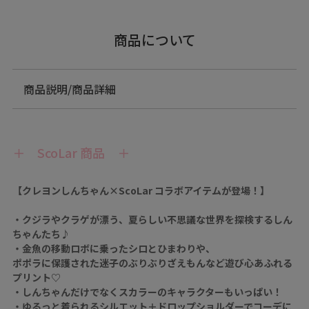
商品について
商品説明/商品詳細
＋ ScoLar 商品 ＋
【クレヨンしんちゃん×ScoLar コラボアイテムが登場！】
・クジラやクラゲが漂う、夏らしい不思議な世界を探検するしん
ちゃんたち♪
・金魚の移動ロボに乗ったシロとひまわりや、
ポポラに保護された迷子のぶりぶりざえもんなど遊び心あふれる
プリント♡
・しんちゃんだけでなくスカラーのキャラクターもいっぱい！
・ゆるっと着られるシルエット＋ドロップショルダーでコーデに