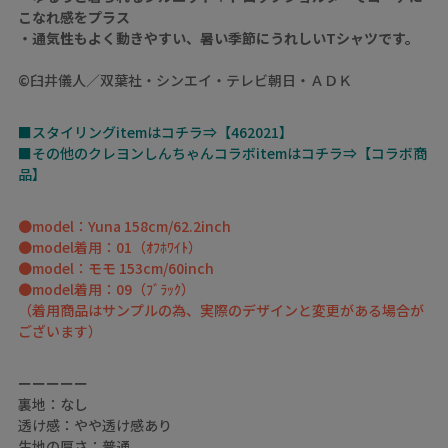
こなれ感をプラス
・通気性もよく動きやすい、暑い季節にうれしいTシャツです。
©臼井儀人／双葉社・シンエイ・テレビ朝日・ＡＤＫ
■スタイリングitemはコチラ⇒【462021】
■その他のクレヨンしんちゃんコラボitemはコチラ⇒【コラボ商
品】
●model：Yuna 158cm/62.2inch
●model着用：01（ｵﾌﾎﾜｲﾄ）
●model：モモ 153cm/60inch
●model着用：09（ﾌﾞﾗｯｸ）
（着用商品はサンプルの為、実際のデザインと変更がある場合が
ございます）
ーーーーー
裏地：なし
透け感：やや透け感あり
生地の厚さ：普通